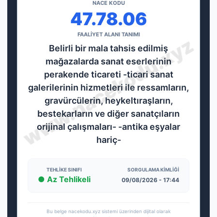
NACE KODU
47.78.06
FAALİYET ALANI TANIMI
Belirli bir mala tahsis edilmiş
mağazalarda sanat eserlerinin
perakende ticareti -ticari sanat
galerilerinin hizmetleri ile ressamların,
gravürcülerin, heykeltıraşların,
bestekarların ve diğer sanatçıların
orijinal çalışmaları- -antika eşyalar
hariç-
TEHLIKE SINIFI
SORGULAMA KIMLIĞI
● Az Tehlikeli
09/08/2026 - 17:44
Bu belge nacekodu.xyz sistemi üzerinden dijital olarak