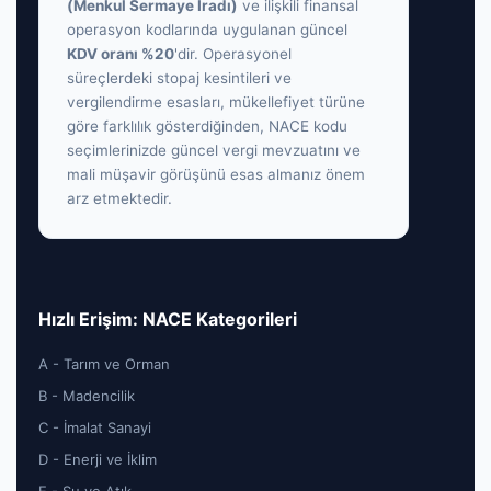
(Menkul Sermaye İradı)
ve ilişkili finansal
operasyon kodlarında uygulanan güncel
KDV oranı %20
'dir. Operasyonel
süreçlerdeki stopaj kesintileri ve
vergilendirme esasları, mükellefiyet türüne
göre farklılık gösterdiğinden, NACE kodu
seçimlerinizde güncel vergi mevzuatını ve
mali müşavir görüşünü esas almanız önem
arz etmektedir.
Hızlı Erişim: NACE Kategorileri
A - Tarım ve Orman
B - Madencilik
C - İmalat Sanayi
D - Enerji ve İklim