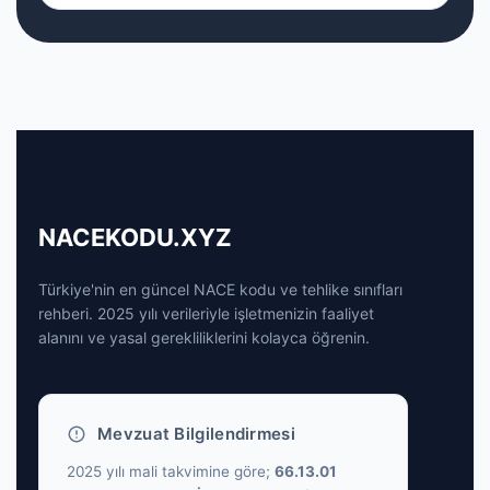
NACEKODU.XYZ
Türkiye'nin en güncel NACE kodu ve tehlike sınıfları
rehberi. 2025 yılı verileriyle işletmenizin faaliyet
alanını ve yasal gerekliliklerini kolayca öğrenin.
Mevzuat Bilgilendirmesi
2025 yılı mali takvimine göre;
66.13.01