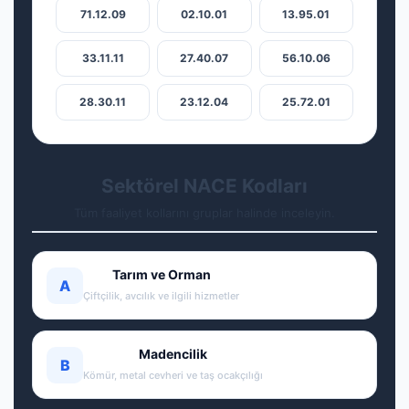
71.12.09
02.10.01
13.95.01
33.11.11
27.40.07
56.10.06
28.30.11
23.12.04
25.72.01
Sektörel NACE Kodları
Tüm faaliyet kollarını gruplar halinde inceleyin.
Tarım ve Orman
A
Çiftçilik, avcılık ve ilgili hizmetler
Madencilik
B
Kömür, metal cevheri ve taş ocakçılığı