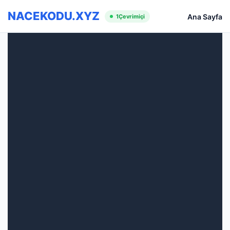
NACEKODU.XYZ
Ana Sayfa
1
Çevrimiçi