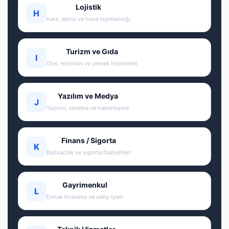
Lojistik
H
Kara, deniz ve hava taşımacılığı
Turizm ve Gıda
I
Otel, restoran ve yemek hizmetleri
Yazılım ve Medya
J
Yazılım, sinema ve haberleşme
Finans / Sigorta
K
Bankacılık ve sigorta faaliyetleri
Gayrimenkul
L
Emlak kiralama ve satış işleri