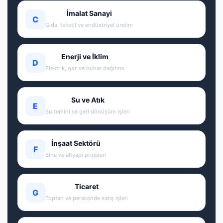
İmalat Sanayi
C
Gıda, tekstil ve endüstriyel üretim
Enerji ve İklim
D
Elektrik, gaz ve buhar dağıtımı
Su ve Atık
E
Su temini ve geri dönüşüm işleri
İnşaat Sektörü
F
Bina ve altyapı projeleri
Ticaret
G
Toptan ve perakende satış işleri