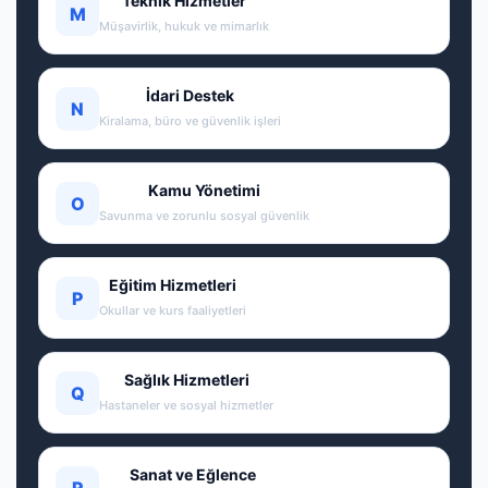
Teknik Hizmetler
M
Müşavirlik, hukuk ve mimarlık
İdari Destek
N
Kiralama, büro ve güvenlik işleri
Kamu Yönetimi
O
Savunma ve zorunlu sosyal güvenlik
Eğitim Hizmetleri
P
Okullar ve kurs faaliyetleri
Sağlık Hizmetleri
Q
Hastaneler ve sosyal hizmetler
Sanat ve Eğlence
R