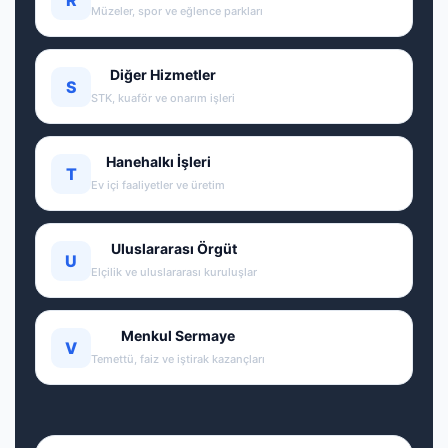
Müzeler, spor ve eğlence parkları
Diğer Hizmetler
S
STK, kuaför ve onarım işleri
Hanehalkı İşleri
T
Ev içi faaliyetler ve üretim
Uluslararası Örgüt
U
Elçilik ve uluslararası kuruluşlar
Menkul Sermaye
V
Temettü, faiz ve iştirak kazançları