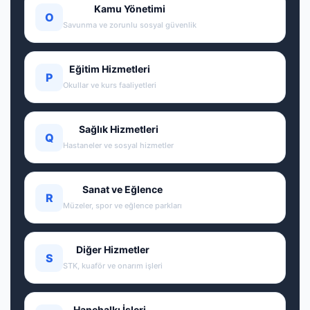
Kamu Yönetimi
O
Savunma ve zorunlu sosyal güvenlik
Eğitim Hizmetleri
P
Okullar ve kurs faaliyetleri
Sağlık Hizmetleri
Q
Hastaneler ve sosyal hizmetler
Sanat ve Eğlence
R
Müzeler, spor ve eğlence parkları
Diğer Hizmetler
S
STK, kuaför ve onarım işleri
Hanehalkı İşleri