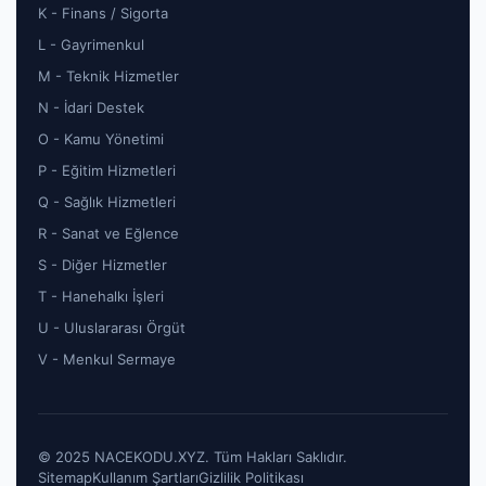
K - Finans / Sigorta
L - Gayrimenkul
M - Teknik Hizmetler
N - İdari Destek
O - Kamu Yönetimi
P - Eğitim Hizmetleri
Q - Sağlık Hizmetleri
R - Sanat ve Eğlence
S - Diğer Hizmetler
T - Hanehalkı İşleri
U - Uluslararası Örgüt
V - Menkul Sermaye
© 2025 NACEKODU.XYZ. Tüm Hakları Saklıdır.
Sitemap
Kullanım Şartları
Gizlilik Politikası