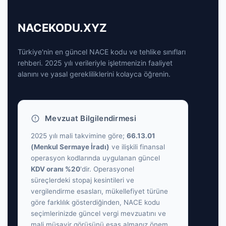
NACEKODU.XYZ
Türkiye'nin en güncel NACE kodu ve tehlike sınıfları
rehberi. 2025 yılı verileriyle işletmenizin faaliyet
alanını ve yasal gerekliliklerini kolayca öğrenin.
Mevzuat Bilgilendirmesi
2025 yılı mali takvimine göre;
66.13.01
(Menkul Sermaye İradı)
ve ilişkili finansal
operasyon kodlarında uygulanan güncel
KDV oranı %20
'dir. Operasyonel
süreçlerdeki stopaj kesintileri ve
vergilendirme esasları, mükellefiyet türüne
göre farklılık gösterdiğinden, NACE kodu
seçimlerinizde güncel vergi mevzuatını ve
mali müşavir görüşünü esas almanız önem