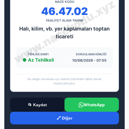
NACE KODU
46.47.02
FAALİYET ALANI TANIMI
Halı, kilim, vb. yer kaplamaları toptan
ticareti
TEHLIKE SINIFI
SORGULAMA KIMLIĞI
● Az Tehlikeli
10/08/2026 - 07:55
Bu belge nacekodu.xyz sistemi üzerinden dijital olarak
oluşturulmuştur.
WhatsApp
📂 Kaydet
🔗 Diğer