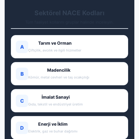
Sektörel NACE Kodları
Tüm faaliyet kollarını gruplar halinde inceleyin.
Tarım ve Orman
A
Çiftçilik, avcılık ve ilgili hizmetler
Madencilik
B
Kömür, metal cevheri ve taş ocakçılığı
İmalat Sanayi
C
Gıda, tekstil ve endüstriyel üretim
Enerji ve İklim
D
Elektrik, gaz ve buhar dağıtımı