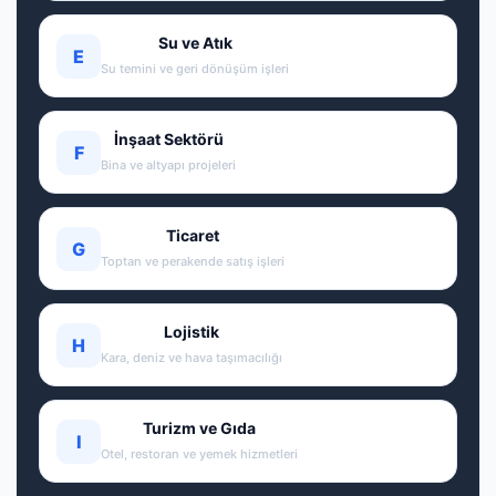
Su ve Atık
E
Su temini ve geri dönüşüm işleri
İnşaat Sektörü
F
Bina ve altyapı projeleri
Ticaret
G
Toptan ve perakende satış işleri
Lojistik
H
Kara, deniz ve hava taşımacılığı
Turizm ve Gıda
I
Otel, restoran ve yemek hizmetleri