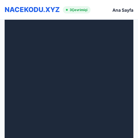
NACEKODU.XYZ
Ana Sayfa
3
Çevrimiçi