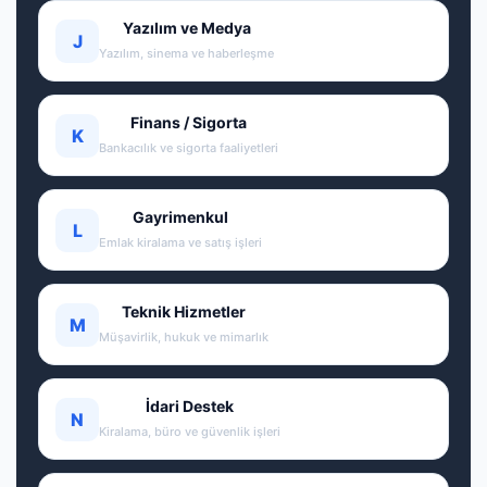
Yazılım ve Medya
J
Yazılım, sinema ve haberleşme
Finans / Sigorta
K
Bankacılık ve sigorta faaliyetleri
Gayrimenkul
L
Emlak kiralama ve satış işleri
Teknik Hizmetler
M
Müşavirlik, hukuk ve mimarlık
İdari Destek
N
Kiralama, büro ve güvenlik işleri