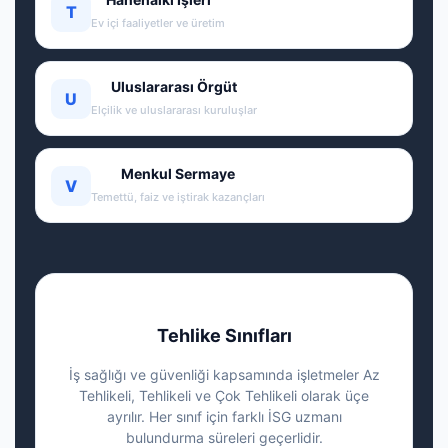
T
Ev içi faaliyetler ve üretim
Uluslararası Örgüt
U
Elçilik ve uluslararası kuruluşlar
Menkul Sermaye
V
Temettü, faiz ve iştirak kazançları
Tehlike Sınıfları
İş sağlığı ve güvenliği kapsamında işletmeler Az
Tehlikeli, Tehlikeli ve Çok Tehlikeli olarak üçe
ayrılır. Her sınıf için farklı İSG uzmanı
bulundurma süreleri geçerlidir.