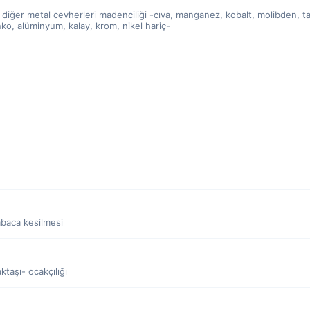
ı diğer metal cevherleri madenciliği -cıva, manganez, kobalt, molibden, t
inko, alüminyum, kalay, krom, nikel hariç-
abaca kesilmesi
taşı- ocakçılığı