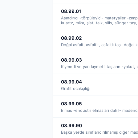
08.99.01
Aşındırıcı -törpüleyici- materyaller -zımpa
kuartz, mika, şist, talk, silis, sünger taş
08.99.02
Doğal asfalt, asfaltit, asfaltlı taş -doğal 
08.99.03
Kıymetli ve yarı kıymetli taşların -yakut, 
08.99.04
Grafit ocakçılığı
08.99.05
Elmas -endüstri elmasları dahil- madencil
08.99.90
Başka yerde sınıflandırılmamış diğer made