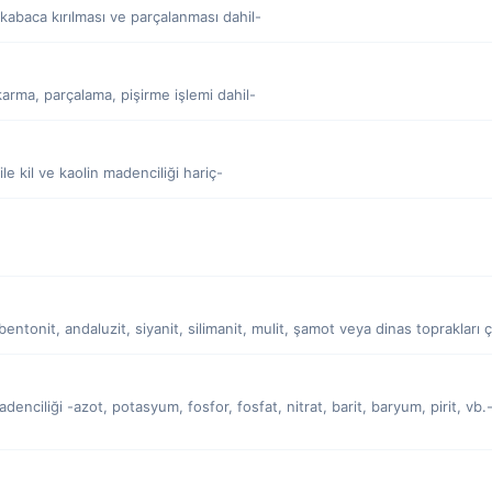
n kabaca kırılması ve parçalanması dahil-
çıkarma, parçalama, pişirme işlemi dahil-
ile kil ve kaolin madenciliği hariç-
e bentonit, andaluzit, siyanit, silimanit, mulit, şamot veya dinas toprakları ç
nciliği -azot, potasyum, fosfor, fosfat, nitrat, barit, baryum, pirit, vb.