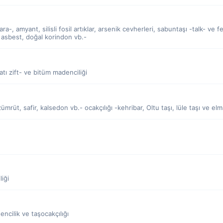
ra-, amyant, silisli fosil artıklar, arsenik cevherleri, sabuntaşı -talk- ve f
ı, asbest, doğal korindon vb.-
katı zift- ve bitüm madenciliği
zümrüt, safir, kalsedon vb.- ocakçılığı -kehribar, Oltu taşı, lüle taşı ve el
iği
ncilik ve taşocakçılığı