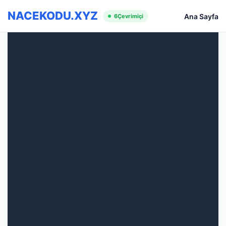
NACEKODU.XYZ
Ana Sayfa
6
Çevrimiçi