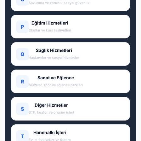
Savunma ve zorunlu sosyal güvenlik
Eğitim Hizmetleri
P
Okullar ve kurs faaliyetleri
Sağlık Hizmetleri
Q
Hastaneler ve sosyal hizmetler
Sanat ve Eğlence
R
Müzeler, spor ve eğlence parkları
Diğer Hizmetler
S
STK, kuaför ve onarım işleri
Hanehalkı İşleri
T
Ev içi faaliyetler ve üretim