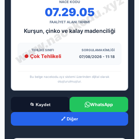
NACE KODU
07.29.05
FAALİYET ALANI TANIMI
Kurşun, çinko ve kalay madenciliği
TEHLIKE SINIFI
SORGULAMA KIMLIĞI
● Çok Tehlikeli
07/08/2026 - 11:18
Bu belge nacekodu.xyz sistemi üzerinden dijital olarak
oluşturulmuştur.
WhatsApp
📂 Kaydet
🔗 Diğer