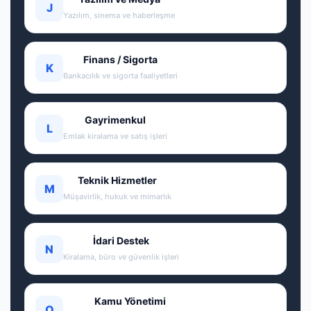
J
Yazılım, sinema ve haberleşme
Finans / Sigorta
K
Bankacılık ve sigorta faaliyetleri
Gayrimenkul
L
Emlak kiralama ve satış işleri
Teknik Hizmetler
M
Müşavirlik, hukuk ve mimarlık
İdari Destek
N
Kiralama, büro ve güvenlik işleri
Kamu Yönetimi
O