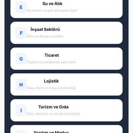
Su ve Atık
E
Su temini ve geri dönüşüm işleri
İnşaat Sektörü
F
Bina ve altyapı projeleri
Ticaret
G
Toptan ve perakende satış işleri
Lojistik
H
Kara, deniz ve hava taşımacılığı
Turizm ve Gıda
I
Otel, restoran ve yemek hizmetleri
Yazılım ve Medya