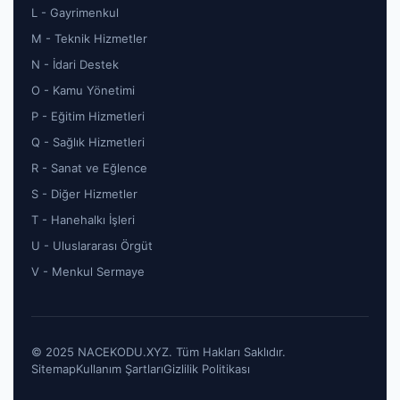
L - Gayrimenkul
M - Teknik Hizmetler
N - İdari Destek
O - Kamu Yönetimi
P - Eğitim Hizmetleri
Q - Sağlık Hizmetleri
R - Sanat ve Eğlence
S - Diğer Hizmetler
T - Hanehalkı İşleri
U - Uluslararası Örgüt
V - Menkul Sermaye
© 2025 NACEKODU.XYZ. Tüm Hakları Saklıdır.
Sitemap
Kullanım Şartları
Gizlilik Politikası