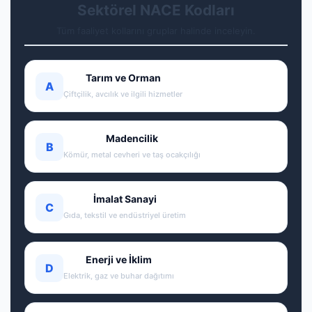
Sektörel NACE Kodları
Tüm faaliyet kollarını gruplar halinde inceleyin.
Tarım ve Orman
A
Çiftçilik, avcılık ve ilgili hizmetler
Madencilik
B
Kömür, metal cevheri ve taş ocakçılığı
İmalat Sanayi
C
Gıda, tekstil ve endüstriyel üretim
Enerji ve İklim
D
Elektrik, gaz ve buhar dağıtımı