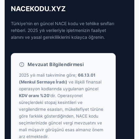
NACEKODU.XYZ
Türkiye'nin en güncel NACE kodu ve tehlike sınıfları
rehberi. 2025 yılı verileriyle işletmenizin faaliyet
alanını ve yasal gerekliliklerini kolayca öğrenin.
Mevzuat Bilgilendirmesi
2025 yılı mali takvimine göre;
66.13.01
(Menkul Sermaye İradı)
ve ilişkili finansal
operasyon kodlarında uygulanan güncel
KDV oranı %20
'dir. Operasyonel
süreçlerdeki stopaj kesintileri ve
vergilendirme esasları, mükellefiyet türüne
göre farklılık gösterdiğinden, NACE kodu
seçimlerinizde güncel vergi mevzuatını ve
mali müşavir görüşünü esas almanız önem
arz etmektedir.