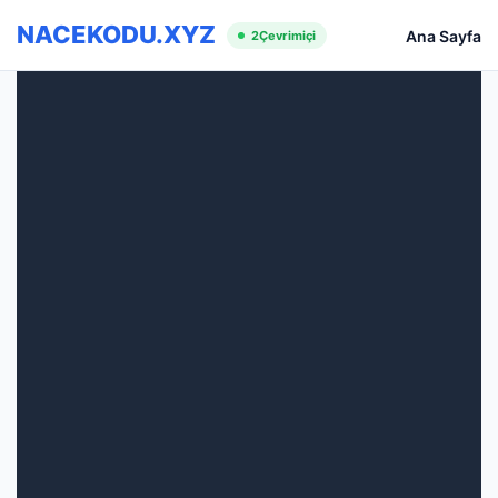
NACEKODU.XYZ
Ana Sayfa
2
Çevrimiçi