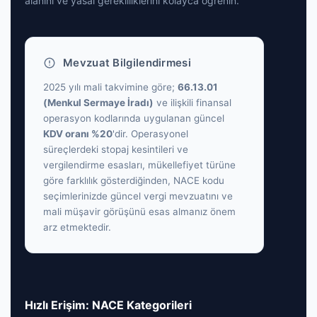
alanını ve yasal gerekliliklerini kolayca öğrenin.
Mevzuat Bilgilendirmesi
2025 yılı mali takvimine göre;
66.13.01
(Menkul Sermaye İradı)
ve ilişkili finansal
operasyon kodlarında uygulanan güncel
KDV oranı %20
'dir. Operasyonel
süreçlerdeki stopaj kesintileri ve
vergilendirme esasları, mükellefiyet türüne
göre farklılık gösterdiğinden, NACE kodu
seçimlerinizde güncel vergi mevzuatını ve
mali müşavir görüşünü esas almanız önem
arz etmektedir.
Hızlı Erişim: NACE Kategorileri