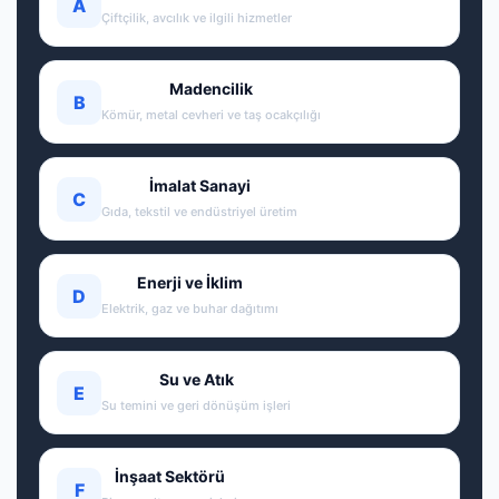
A
Çiftçilik, avcılık ve ilgili hizmetler
Madencilik
B
Kömür, metal cevheri ve taş ocakçılığı
İmalat Sanayi
C
Gıda, tekstil ve endüstriyel üretim
Enerji ve İklim
D
Elektrik, gaz ve buhar dağıtımı
Su ve Atık
E
Su temini ve geri dönüşüm işleri
İnşaat Sektörü
F