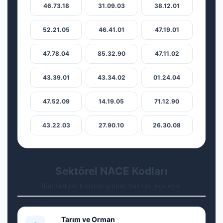
46.73.18
31.09.03
38.12.01
52.21.05
46.41.01
47.19.01
47.78.04
85.32.90
47.11.02
43.39.01
43.34.02
01.24.04
47.52.09
14.19.05
71.12.90
43.22.03
27.90.10
26.30.08
Sektörel NACE Kodları
Tüm faaliyet kollarını gruplar halinde inceleyin.
Tarım ve Orman