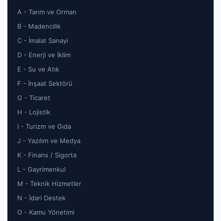
A - Tarım ve Orman
B - Madencilik
C - İmalat Sanayi
D - Enerji ve İklim
E - Su ve Atık
F - İnşaat Sektörü
G - Ticaret
H - Lojistik
I - Turizm ve Gıda
J - Yazılım ve Medya
K - Finans / Sigorta
L - Gayrimenkul
M - Teknik Hizmetler
N - İdari Destek
O - Kamu Yönetimi