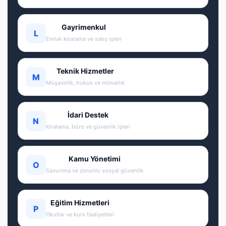
Gayrimenkul
L
Emlak kiralama ve satış işleri
Teknik Hizmetler
M
Müşavirlik, hukuk ve mimarlık
İdari Destek
N
Kiralama, büro ve güvenlik işleri
Kamu Yönetimi
O
Savunma ve zorunlu sosyal güvenlik
Eğitim Hizmetleri
P
Okullar ve kurs faaliyetleri