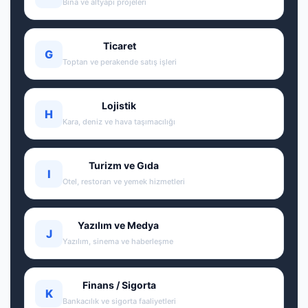
Bina ve altyapı projeleri
Ticaret
G
Toptan ve perakende satış işleri
Lojistik
H
Kara, deniz ve hava taşımacılığı
Turizm ve Gıda
I
Otel, restoran ve yemek hizmetleri
Yazılım ve Medya
J
Yazılım, sinema ve haberleşme
Finans / Sigorta
K
Bankacılık ve sigorta faaliyetleri