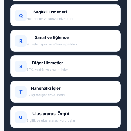
Sağlık Hizmetleri
Q
Hastaneler ve sosyal hizmetler
Sanat ve Eğlence
R
Müzeler, spor ve eğlence parkları
Diğer Hizmetler
S
STK, kuaför ve onarım işleri
Hanehalkı İşleri
T
Ev içi faaliyetler ve üretim
Uluslararası Örgüt
U
Elçilik ve uluslararası kuruluşlar