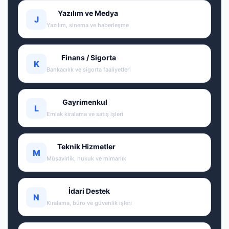
Yazılım ve Medya
J
Yazılım, sinema ve haberleşme
Finans / Sigorta
K
Bankacılık ve sigorta faaliyetleri
Gayrimenkul
L
Emlak kiralama ve satış işleri
Teknik Hizmetler
M
Müşavirlik, hukuk ve mimarlık
İdari Destek
N
Kiralama, büro ve güvenlik işleri