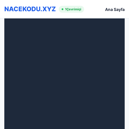
NACEKODU.XYZ
Ana Sayfa
1
Çevrimiçi