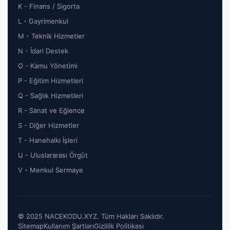
K - Finans / Sigorta
L - Gayrimenkul
M - Teknik Hizmetler
N - İdari Destek
O - Kamu Yönetimi
P - Eğitim Hizmetleri
Q - Sağlık Hizmetleri
R - Sanat ve Eğlence
S - Diğer Hizmetler
T - Hanehalkı İşleri
U - Uluslararası Örgüt
V - Menkul Sermaye
© 2025 NACEKODU.XYZ. Tüm Hakları Saklıdır.
Sitemap
Kullanım Şartları
Gizlilik Politikası