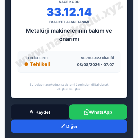
NACE KODU
33.12.14
FAALİYET ALANI TANIMI
Metalürji makinelerinin bakım ve
onarımı
TEHLIKE SINIFI
SORGULAMA KIMLIĞI
● Tehlikeli
08/08/2026 - 07:07
Bu belge nacekodu.xyz sistemi üzerinden dijital olarak
oluşturulmuştur.
WhatsApp
📂 Kaydet
🔗 Diğer