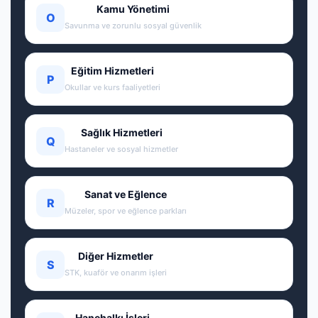
Kamu Yönetimi
O
Savunma ve zorunlu sosyal güvenlik
Eğitim Hizmetleri
P
Okullar ve kurs faaliyetleri
Sağlık Hizmetleri
Q
Hastaneler ve sosyal hizmetler
Sanat ve Eğlence
R
Müzeler, spor ve eğlence parkları
Diğer Hizmetler
S
STK, kuaför ve onarım işleri
Hanehalkı İşleri