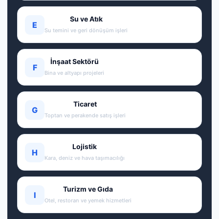
Su ve Atık
E
Su temini ve geri dönüşüm işleri
İnşaat Sektörü
F
Bina ve altyapı projeleri
Ticaret
G
Toptan ve perakende satış işleri
Lojistik
H
Kara, deniz ve hava taşımacılığı
Turizm ve Gıda
I
Otel, restoran ve yemek hizmetleri