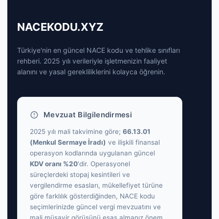
NACEKODU.XYZ
Türkiye'nin en güncel NACE kodu ve tehlike sınıfları
rehberi. 2025 yılı verileriyle işletmenizin faaliyet
alanını ve yasal gerekliliklerini kolayca öğrenin.
Mevzuat Bilgilendirmesi
2025 yılı mali takvimine göre;
66.13.01
(Menkul Sermaye İradı)
ve ilişkili finansal
operasyon kodlarında uygulanan güncel
KDV oranı %20
'dir. Operasyonel
süreçlerdeki stopaj kesintileri ve
vergilendirme esasları, mükellefiyet türüne
göre farklılık gösterdiğinden, NACE kodu
seçimlerinizde güncel vergi mevzuatını ve
mali müşavir görüşünü esas almanız önem