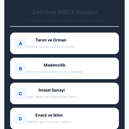
Sektörel NACE Kodları
Tüm faaliyet kollarını gruplar halinde inceleyin.
Tarım ve Orman
A
Çiftçilik, avcılık ve ilgili hizmetler
Madencilik
B
Kömür, metal cevheri ve taş ocakçılığı
İmalat Sanayi
C
Gıda, tekstil ve endüstriyel üretim
Enerji ve İklim
D
Elektrik, gaz ve buhar dağıtımı