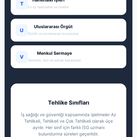
T
Ev içi faaliyetler ve üretim
Uluslararası Örgüt
U
Elçilik ve uluslararası kuruluşlar
Menkul Sermaye
V
Temettü, faiz ve iştirak kazançları
Tehlike Sınıfları
İş sağlığı ve güvenliği kapsamında işletmeler Az
Tehlikeli, Tehlikeli ve Çok Tehlikeli olarak üçe
ayrılır. Her sınıf için farklı İSG uzmanı
bulundurma süreleri geçerlidir.