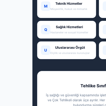
Teknik Hizmetler
M
Müşavirlik, hukuk ve mimarlık
Sağlık Hizmetleri
Q
Hastaneler ve sosyal hizmetler
Uluslararası Örgüt
U
Elçilik ve uluslararası kuruluşlar
Tehlike Sınıf
İş sağlığı ve güvenliği kapsamında işletm
ve Çok Tehlikeli olarak üçe ayrılır. Her 
bulundurma süreleri g