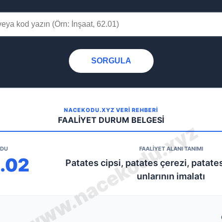
SORGULA
NACEKODU.XYZ VERİ REHBERİ
FAALİYET DURUM BELGESİ
ODU
FAALİYET ALANI TANIMI
1.02
Patates cipsi, patates çerezi, patate
unlarının imalatı