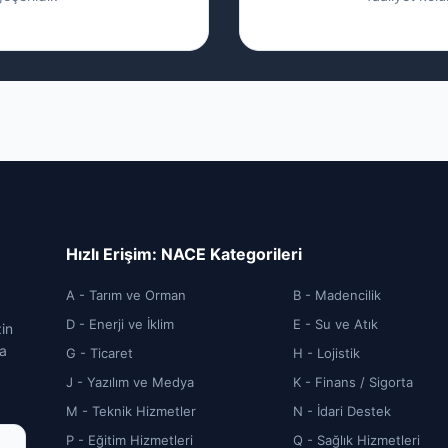
Hızlı Erişim: NACE Kategorileri
A - Tarım ve Orman
B - Madencilik
D - Enerji ve İklim
E - Su ve Atık
zin
ca
G - Ticaret
H - Lojistik
J - Yazılım ve Medya
K - Finans / Sigorta
M - Teknik Hizmetler
N - İdari Destek
P - Eğitim Hizmetleri
Q - Sağlık Hizmetleri