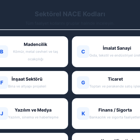
Sektörel NACE Kodları
Tüm faaliyet kollarını gruplar halinde inceleyin.
Madencilik
İmalat Sanayi
B
C
Kömür, metal cevheri ve taş
Gıda, tekstil ve endüstriyel üre
ocakçılığı
İnşaat Sektörü
Ticaret
F
G
Bina ve altyapı projeleri
Toptan ve perakende satış işler
Yazılım ve Medya
Finans / Sigorta
J
K
Yazılım, sinema ve haberleşme
Bankacılık ve sigorta faaliyetler