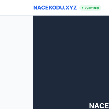
NACEKODU.XYZ
3
Çevrimiçi
NACE