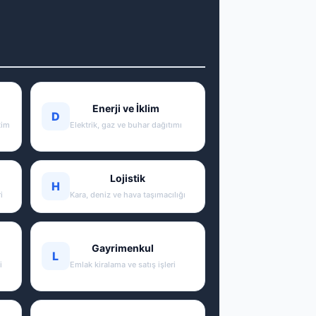
Enerji ve İklim
D
tim
Elektrik, gaz ve buhar dağıtımı
Lojistik
H
i
Kara, deniz ve hava taşımacılığı
Gayrimenkul
L
i
Emlak kiralama ve satış işleri