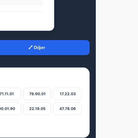
🔗 Diğer
71.11.01
79.90.01
17.22.03
90.01.90
22.19.05
47.78.06