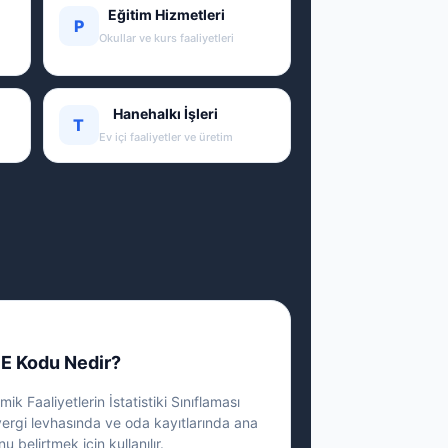
Eğitim Hizmetleri
P
Okullar ve kurs faaliyetleri
Hanehalkı İşleri
T
Ev içi faaliyetler ve üretim
E Kodu Nedir?
ik Faaliyetlerin İstatistiki Sınıflaması
vergi levhasında ve oda kayıtlarında ana
nu belirtmek için kullanılır.