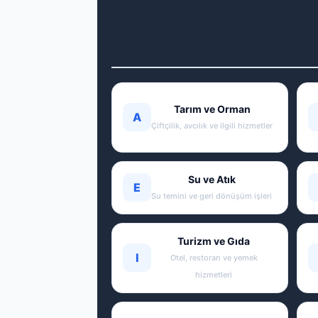
Tarım ve Orman
A
Çiftçilik, avcılık ve ilgili hizmetler
Su ve Atık
E
Su temini ve geri dönüşüm işleri
Turizm ve Gıda
I
Otel, restoran ve yemek
hizmetleri