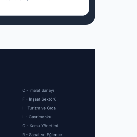
C - İmalat Sanayi
F - İnşaat Sektörü
I - Turizm ve Gıda
L - Gayrimenkul
O - Kamu Yönetimi
R - Sanat ve Eğlence