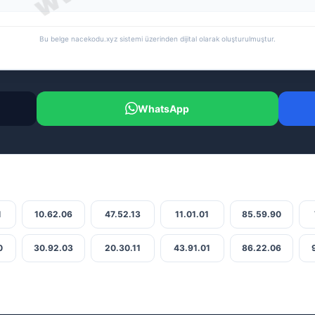
Bu belge nacekodu.xyz sistemi üzerinden dijital olarak oluşturulmuştur.
WhatsApp
1
10.62.06
47.52.13
11.01.01
85.59.90
0
30.92.03
20.30.11
43.91.01
86.22.06