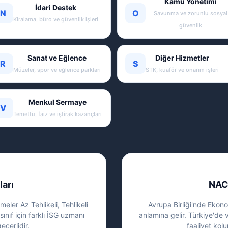
Kamu Yönetimi
İdari Destek
N
O
Savunma ve zorunlu sosyal
Kiralama, büro ve güvenlik işleri
güvenlik
Sanat ve Eğlence
Diğer Hizmetler
R
S
Müzeler, spor ve eğlence parkları
STK, kuaför ve onarım işleri
Menkul Sermaye
V
Temettü, faiz ve iştirak kazançları
ları
NAC
eler Az Tehlikeli, Tehlikeli
Avrupa Birliği'nde Ekonom
sınıf için farklı İSG uzmanı
anlamına gelir. Türkiye'de 
eçerlidir.
faaliyet kolu