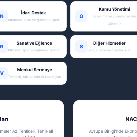
Kamu Yönetimi
İdari Destek
N
O
Savunma ve zorunlu sosyal
Kiralama, büro ve güvenlik işleri
güvenlik
Sanat ve Eğlence
Diğer Hizmetler
R
S
Müzeler, spor ve eğlence parkları
STK, kuaför ve onarım işleri
Menkul Sermaye
V
Temettü, faiz ve iştirak kazançları
ları
NAC
eler Az Tehlikeli, Tehlikeli
Avrupa Birliği'nde Ekonom