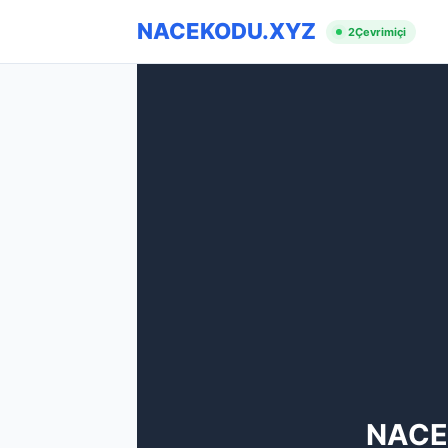
NACEKODU.XYZ
2
Çevrimiçi
NACE