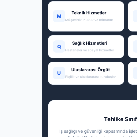
Teknik Hizmetler
M
Müşavirlik, hukuk ve mimarlık
Sağlık Hizmetleri
Q
Hastaneler ve sosyal hizmetler
Uluslararası Örgüt
U
Elçilik ve uluslararası kuruluşlar
Tehlike Sınıf
İş sağlığı ve güvenliği kapsamında işletm