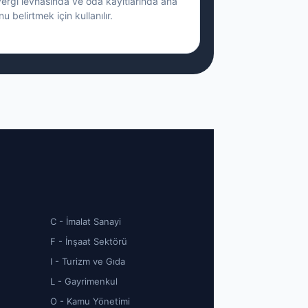
vergi levhasında ve oda kayıtlarında ana
nu belirtmek için kullanılır.
C - İmalat Sanayi
F - İnşaat Sektörü
I - Turizm ve Gıda
L - Gayrimenkul
O - Kamu Yönetimi