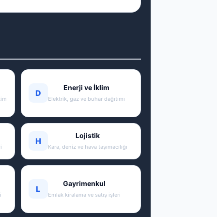
Enerji ve İklim
D
tim
Elektrik, gaz ve buhar dağıtımı
Lojistik
H
i
Kara, deniz ve hava taşımacılığı
Gayrimenkul
L
i
Emlak kiralama ve satış işleri