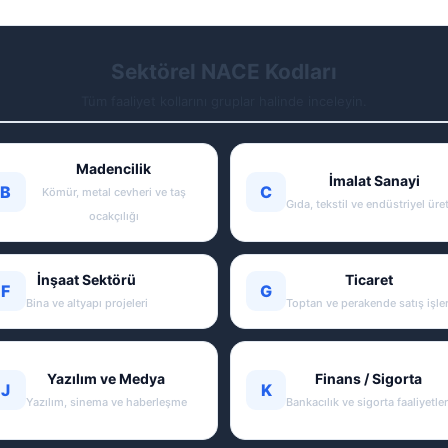
Sektörel NACE Kodları
Tüm faaliyet kollarını gruplar halinde inceleyin.
Madencilik
İmalat Sanayi
B
C
Kömür, metal cevheri ve taş
Gıda, tekstil ve endüstriyel üre
ocakçılığı
İnşaat Sektörü
Ticaret
F
G
Bina ve altyapı projeleri
Toptan ve perakende satış işler
Yazılım ve Medya
Finans / Sigorta
J
K
Yazılım, sinema ve haberleşme
Bankacılık ve sigorta faaliyetler