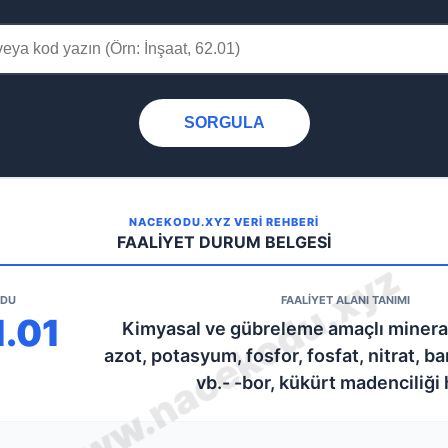
SORGULA
NACEKODU.XYZ VERİ REHBERİ
FAALİYET DURUM BELGESİ
ODU
FAALİYET ALANI TANIMI
1.01
Kimyasal ve gübreleme amaçlı mineral
azot, potasyum, fosfor, fosfat, nitrat, bar
vb.- -bor, kükürt madenciliği 