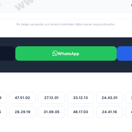
i
Bu belge nacekodu.xyz sistemi üzerinden dijital olarak oluşturulmuştur.
WhatsApp
9
47.51.02
27.12.01
33.12.13
24.43.01
5
28.29.19
31.09.05
46.17.03
24.41.16