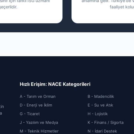
sınıf için farklı İSG uzmanı
anlamına gelir. Türkiye'de 
eçerlidir.
faaliyet kolu
Hızlı Erişim: NACE Kategorileri
A - Tarım ve Orman
B - Madencilik
D - Enerji ve İklim
E - Su ve Atık
zin
ca
G - Ticaret
H - Lojistik
J - Yazılım ve Medya
K - Finans / Sigorta
M - Teknik Hizmetler
N - İdari Destek