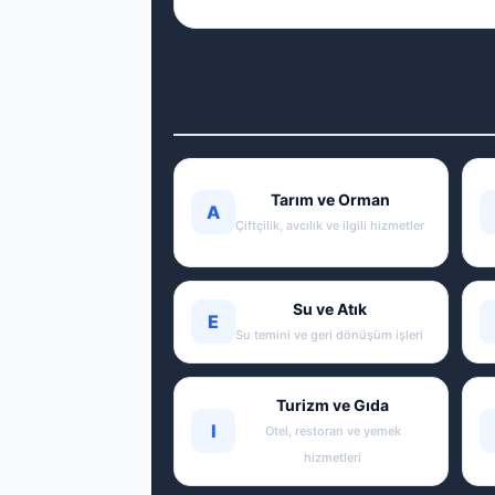
Tarım ve Orman
A
Çiftçilik, avcılık ve ilgili hizmetler
Su ve Atık
E
Su temini ve geri dönüşüm işleri
Turizm ve Gıda
I
Otel, restoran ve yemek
hizmetleri