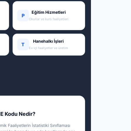
Eğitim Hizmetleri
P
Okullar ve kurs faaliyetleri
Hanehalkı İşleri
T
Ev içi faaliyetler ve üretim
E Kodu Nedir?
ik Faaliyetlerin İstatistiki Sınıflaması