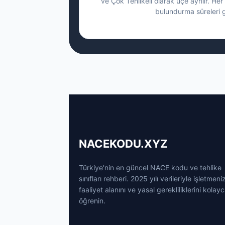
ve Çok Tehlikeli olarak üçe ayrılır. Her 
bulundurma süreleri g
NACEKODU.XYZ
Türkiye'nin en güncel NACE kodu ve tehlike
sınıfları rehberi. 2025 yılı verileriyle işletmeni
faaliyet alanını ve yasal gerekliliklerini kolay
öğrenin.