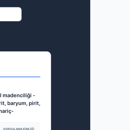
 madenciliği -
it, baryum, pirit,
hariç-
SORGULAMA KIMLIĞI