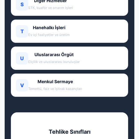
Diğer Hizmetler
S
STK, kuaför ve onarım işleri
Hanehalkı İşleri
T
Ev içi faaliyetler ve üretim
Uluslararası Örgüt
U
Elçilik ve uluslararası kuruluşlar
Menkul Sermaye
V
Temettü, faiz ve iştirak kazançları
Tehlike Sınıfları