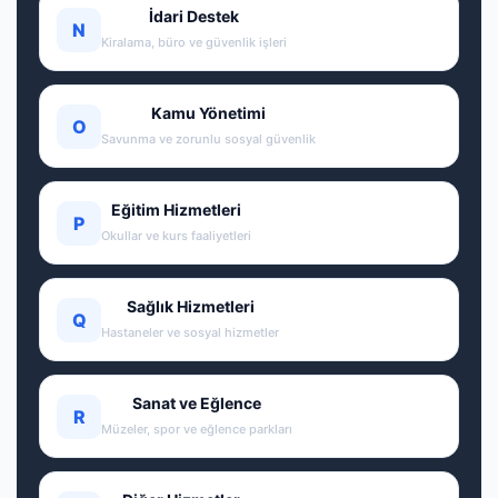
İdari Destek
N
Kiralama, büro ve güvenlik işleri
Kamu Yönetimi
O
Savunma ve zorunlu sosyal güvenlik
Eğitim Hizmetleri
P
Okullar ve kurs faaliyetleri
Sağlık Hizmetleri
Q
Hastaneler ve sosyal hizmetler
Sanat ve Eğlence
R
Müzeler, spor ve eğlence parkları