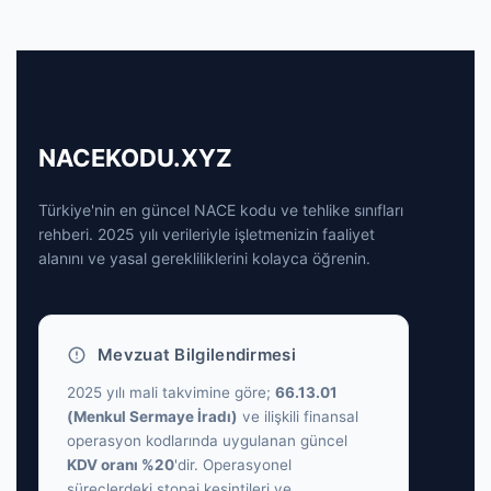
NACEKODU.XYZ
Türkiye'nin en güncel NACE kodu ve tehlike sınıfları
rehberi. 2025 yılı verileriyle işletmenizin faaliyet
alanını ve yasal gerekliliklerini kolayca öğrenin.
Mevzuat Bilgilendirmesi
2025 yılı mali takvimine göre;
66.13.01
(Menkul Sermaye İradı)
ve ilişkili finansal
operasyon kodlarında uygulanan güncel
KDV oranı %20
'dir. Operasyonel
süreçlerdeki stopaj kesintileri ve