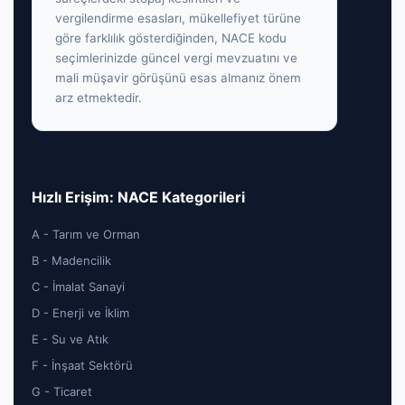
vergilendirme esasları, mükellefiyet türüne
göre farklılık gösterdiğinden, NACE kodu
seçimlerinizde güncel vergi mevzuatını ve
mali müşavir görüşünü esas almanız önem
arz etmektedir.
Hızlı Erişim: NACE Kategorileri
A - Tarım ve Orman
B - Madencilik
C - İmalat Sanayi
D - Enerji ve İklim
E - Su ve Atık
F - İnşaat Sektörü
G - Ticaret