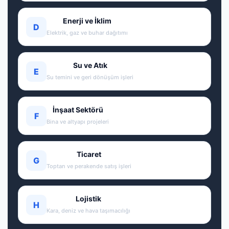
Enerji ve İklim
D
Elektrik, gaz ve buhar dağıtımı
Su ve Atık
E
Su temini ve geri dönüşüm işleri
İnşaat Sektörü
F
Bina ve altyapı projeleri
Ticaret
G
Toptan ve perakende satış işleri
Lojistik
H
Kara, deniz ve hava taşımacılığı