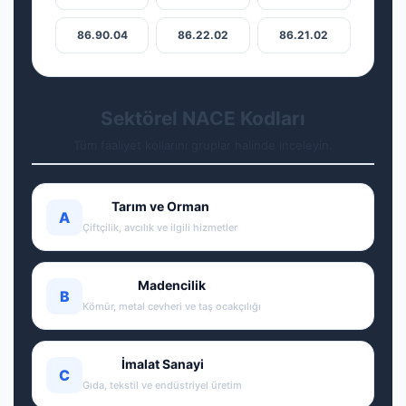
86.90.04
86.22.02
86.21.02
Sektörel NACE Kodları
Tüm faaliyet kollarını gruplar halinde inceleyin.
Tarım ve Orman
A
Çiftçilik, avcılık ve ilgili hizmetler
Madencilik
B
Kömür, metal cevheri ve taş ocakçılığı
İmalat Sanayi
C
Gıda, tekstil ve endüstriyel üretim