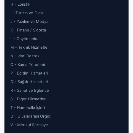
H - Lojistik
I - Turizm ve Gıda
J - Yazılım ve Medya
K - Finans / Sigorta
L - Gayrimenkul
M - Teknik Hizmetler
N - İdari Destek
O - Kamu Yönetimi
P - Eğitim Hizmetleri
Q - Sağlık Hizmetleri
R - Sanat ve Eğlence
S - Diğer Hizmetler
T - Hanehalkı İşleri
U - Uluslararası Örgüt
V - Menkul Sermaye