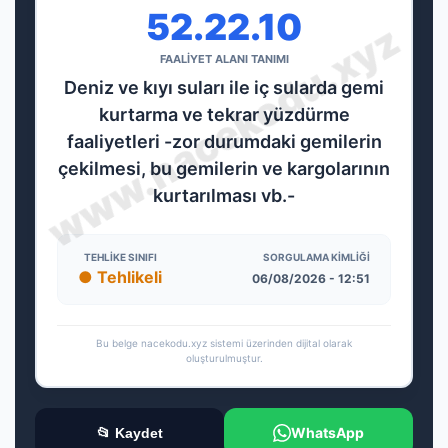
52.22.10
FAALİYET ALANI TANIMI
Deniz ve kıyı suları ile iç sularda gemi
kurtarma ve tekrar yüzdürme
faaliyetleri -zor durumdaki gemilerin
çekilmesi, bu gemilerin ve kargolarının
kurtarılması vb.-
TEHLIKE SINIFI
SORGULAMA KIMLIĞI
● Tehlikeli
06/08/2026 - 12:51
Bu belge nacekodu.xyz sistemi üzerinden dijital olarak
oluşturulmuştur.
WhatsApp
📂 Kaydet