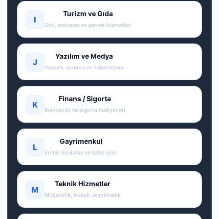
Turizm ve Gıda
I
Otel, restoran ve yemek hizmetleri
Yazılım ve Medya
J
Yazılım, sinema ve haberleşme
Finans / Sigorta
K
Bankacılık ve sigorta faaliyetleri
Gayrimenkul
L
Emlak kiralama ve satış işleri
Teknik Hizmetler
M
Müşavirlik, hukuk ve mimarlık