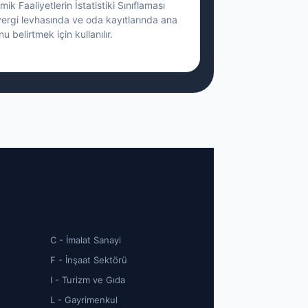
ik Faaliyetlerin İstatistiki Sınıflaması
vergi levhasında ve oda kayıtlarında ana
nu belirtmek için kullanılır.
C - İmalat Sanayi
F - İnşaat Sektörü
I - Turizm ve Gıda
L - Gayrimenkul