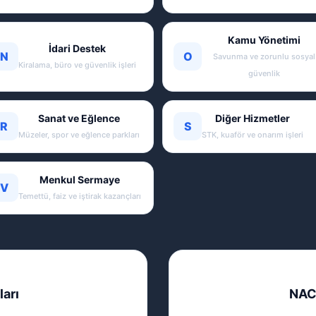
Kamu Yönetimi
İdari Destek
N
O
Savunma ve zorunlu sosyal
Kiralama, büro ve güvenlik işleri
güvenlik
Sanat ve Eğlence
Diğer Hizmetler
R
S
Müzeler, spor ve eğlence parkları
STK, kuaför ve onarım işleri
Menkul Sermaye
V
Temettü, faiz ve iştirak kazançları
ları
NAC