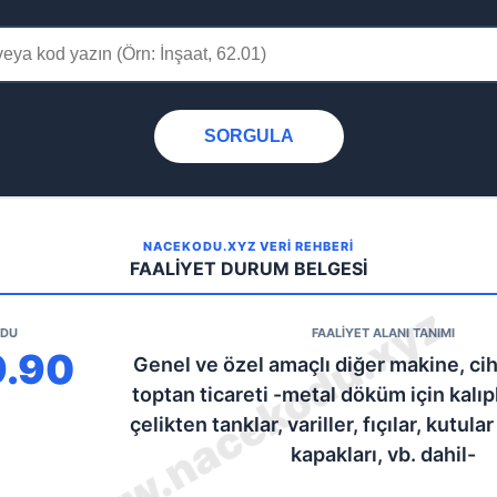
SORGULA
NACEKODU.XYZ VERİ REHBERİ
FAALİYET DURUM BELGESİ
ODU
FAALİYET ALANI TANIMI
9.90
Genel ve özel amaçlı diğer makine, cih
toptan ticareti -metal döküm için kalıp
çelikten tanklar, variller, fıçılar, kutular 
kapakları, vb. dahil-