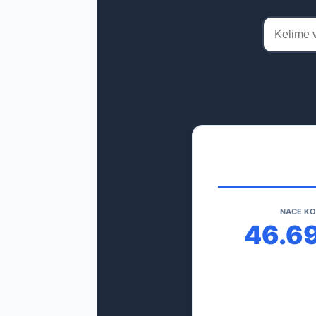
NACE K
46.6