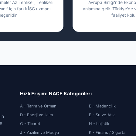
eler Az Tehlikeli, Tehlikeli
Avrupa Birliği'nde Ekonom
sınıf için farklı İSG uzmanı
anlamına gelir. Türkiye'de 
eçerlidir.
faaliyet kolu
Hızlı Erişim: NACE Kategorileri
A - Tarım ve Orman
B - Madencilik
D - Enerji ve İklim
E - Su ve Atık
zin
ca
G - Ticaret
H - Lojistik
J - Yazılım ve Medya
K - Finans / Sigorta