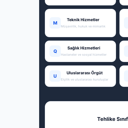
Teknik Hizmetler
M
Müşavirlik, hukuk ve mimarlık
Sağlık Hizmetleri
Q
Hastaneler ve sosyal hizmetler
Uluslararası Örgüt
U
Elçilik ve uluslararası kuruluşlar
Tehlike Sınıf