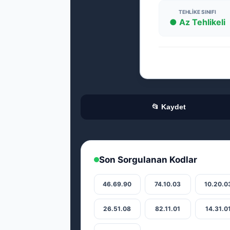
TEHLIKE SINIFI
● Az Tehlikeli
📂 Kaydet
Son Sorgulanan Kodlar
46.69.90
74.10.03
10.20.0
26.51.08
82.11.01
14.31.0