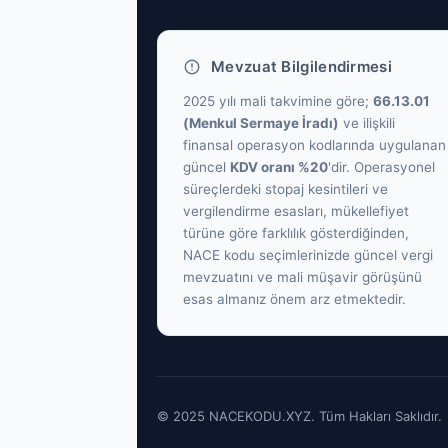
Mevzuat Bilgilendirmesi
2025 yılı mali takvimine göre;
66.13.01
(Menkul Sermaye İradı)
ve ilişkili
finansal operasyon kodlarında uygulanan
güncel
KDV oranı %20
'dir. Operasyonel
süreçlerdeki stopaj kesintileri ve
vergilendirme esasları, mükellefiyet
türüne göre farklılık gösterdiğinden,
NACE kodu seçimlerinizde güncel vergi
mevzuatını ve mali müşavir görüşünü
esas almanız önem arz etmektedir.
© 2025 NACEKODU.XYZ. Tüm Hakları Saklıdır.