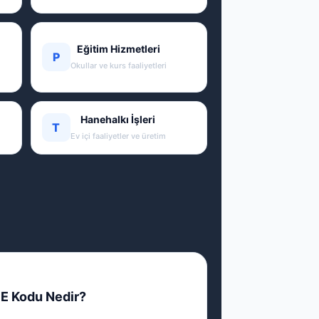
Eğitim Hizmetleri
P
Okullar ve kurs faaliyetleri
Hanehalkı İşleri
T
Ev içi faaliyetler ve üretim
E Kodu Nedir?