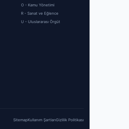
O - Kamu Yönetimi
R - Sanat ve Eğlence
U - Uluslararası Örgüt
Sitemap
Kullanım Şartları
Gizlilik Politikası