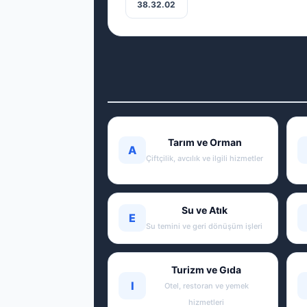
38.32.02
Tarım ve Orman
A
Çiftçilik, avcılık ve ilgili hizmetler
Su ve Atık
E
Su temini ve geri dönüşüm işleri
Turizm ve Gıda
I
Otel, restoran ve yemek
hizmetleri