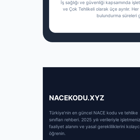
İş sağlığı ve güvenliği kapsamında işletm
ve Çok Tehlikeli olarak üçe ayrılır. Her 
bulundurma süreleri g
NACEKODU.XYZ
Türkiye'nin en güncel NACE kodu ve tehlike
sınıfları rehberi. 2025 yılı verileriyle işletmeni
faaliyet alanını ve yasal gerekliliklerini kolay
öğrenin.