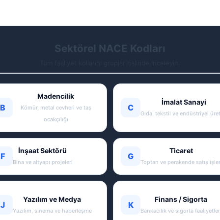
Sektörel NACE Kodları
Tüm faaliyet kollarını gruplar halinde inceleyin.
Madencilik
İmalat Sanayi
B
C
Kömür, metal cevheri ve taş
Gıda, tekstil ve endüstriyel üre
ocakçılığı
İnşaat Sektörü
Ticaret
F
G
Bina ve altyapı projeleri
Toptan ve perakende satış işler
Yazılım ve Medya
Finans / Sigorta
J
K
Yazılım, sinema ve haberleşme
Bankacılık ve sigorta faaliyetler