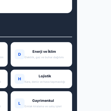
Enerji ve İklim
D
tim
Elektrik, gaz ve buhar dağıtımı
Lojistik
H
i
Kara, deniz ve hava taşımacılığı
Gayrimenkul
L
i
Emlak kiralama ve satış işleri