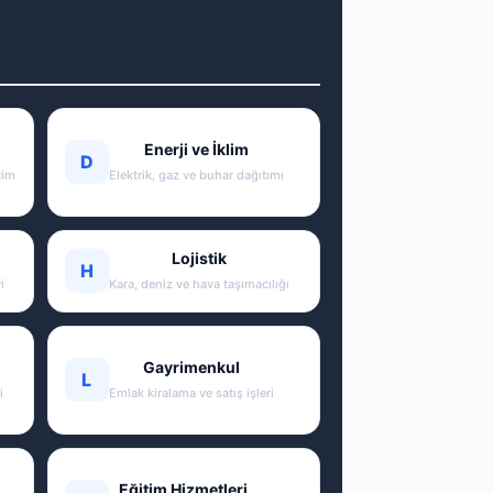
Enerji ve İklim
D
tim
Elektrik, gaz ve buhar dağıtımı
Lojistik
H
i
Kara, deniz ve hava taşımacılığı
Gayrimenkul
L
i
Emlak kiralama ve satış işleri
Eğitim Hizmetleri