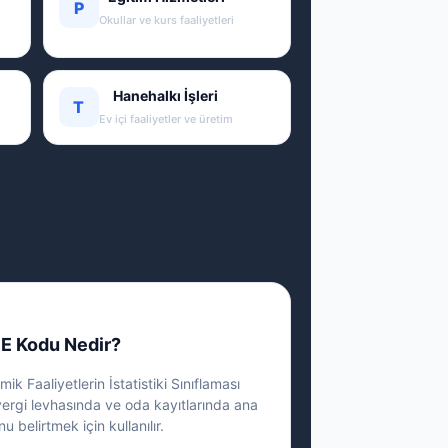
P
Okullar ve kurs faaliyetleri
Hanehalkı İşleri
T
Ev içi faaliyetler ve üretim
E Kodu Nedir?
ik Faaliyetlerin İstatistiki Sınıflaması
vergi levhasında ve oda kayıtlarında ana
nu belirtmek için kullanılır.