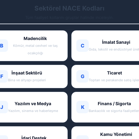
Sektörel NACE Kodları
Tüm faaliyet kollarını gruplar halinde inceleyin.
Madencilik
İmalat Sanayi
B
C
Kömür, metal cevheri ve taş
Gıda, tekstil ve endüstriyel üre
ocakçılığı
İnşaat Sektörü
Ticaret
F
G
Bina ve altyapı projeleri
Toptan ve perakende satış işler
Yazılım ve Medya
Finans / Sigorta
J
K
Yazılım, sinema ve haberleşme
Bankacılık ve sigorta faaliyetler
Kamu Yönetimi
İdari Destek