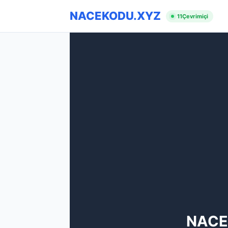
NACEKODU.XYZ
11
Çevrimiçi
NACE