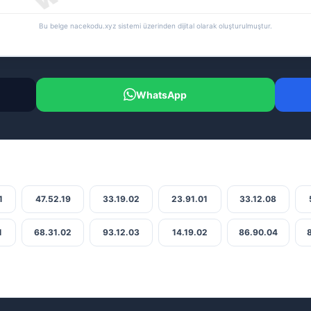
Bu belge nacekodu.xyz sistemi üzerinden dijital olarak oluşturulmuştur.
WhatsApp
1
47.52.19
33.19.02
23.91.01
33.12.08
1
68.31.02
93.12.03
14.19.02
86.90.04