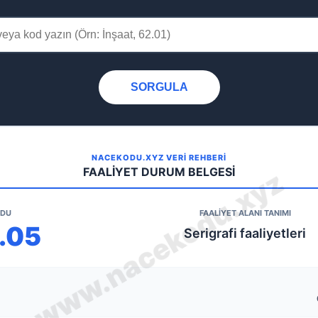
SORGULA
NACEKODU.XYZ VERİ REHBERİ
FAALİYET DURUM BELGESİ
ODU
FAALİYET ALANI TANIMI
2.05
Serigrafi faaliyetleri