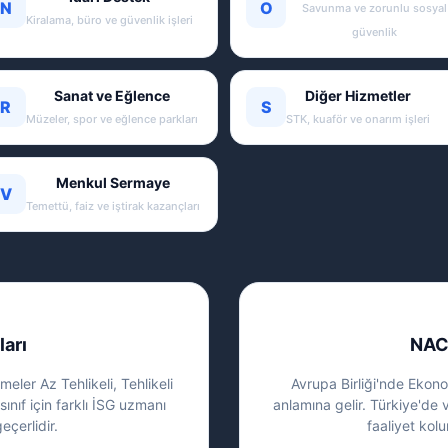
N
O
Savunma ve zorunlu sosyal
Kiralama, büro ve güvenlik işleri
güvenlik
Sanat ve Eğlence
Diğer Hizmetler
R
S
Müzeler, spor ve eğlence parkları
STK, kuaför ve onarım işleri
Menkul Sermaye
V
Temettü, faiz ve iştirak kazançları
ları
NAC
eler Az Tehlikeli, Tehlikeli
Avrupa Birliği'nde Ekonom
sınıf için farklı İSG uzmanı
anlamına gelir. Türkiye'de 
eçerlidir.
faaliyet kolu