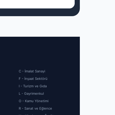
C - İmalat Sanayi
F - İnşaat Sektörü
I - Turizm ve Gıda
L - Gayrimenkul
O - Kamu Yönetimi
R - Sanat ve Eğlence