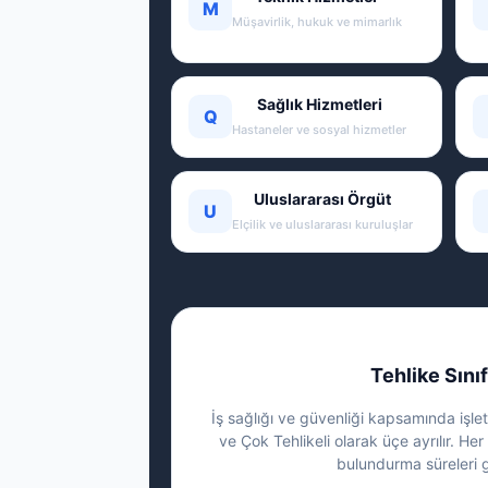
M
Müşavirlik, hukuk ve mimarlık
Sağlık Hizmetleri
Q
Hastaneler ve sosyal hizmetler
Uluslararası Örgüt
U
Elçilik ve uluslararası kuruluşlar
Tehlike Sınıf
İş sağlığı ve güvenliği kapsamında işletm
ve Çok Tehlikeli olarak üçe ayrılır. Her 
bulundurma süreleri g