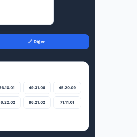
🔗 Diğer
56.10.01
49.31.06
45.20.09
86.22.02
86.21.02
71.11.01