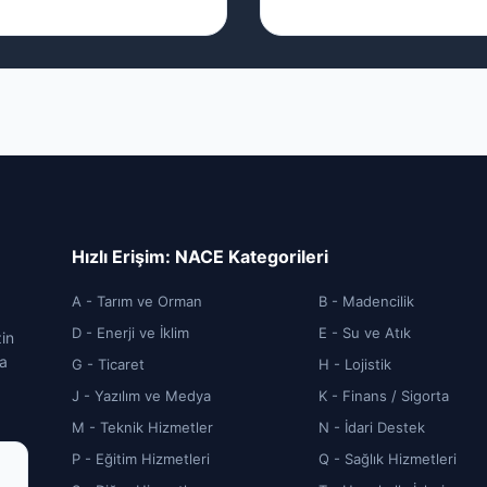
Hızlı Erişim: NACE Kategorileri
A - Tarım ve Orman
B - Madencilik
D - Enerji ve İklim
E - Su ve Atık
zin
ca
G - Ticaret
H - Lojistik
J - Yazılım ve Medya
K - Finans / Sigorta
M - Teknik Hizmetler
N - İdari Destek
P - Eğitim Hizmetleri
Q - Sağlık Hizmetleri