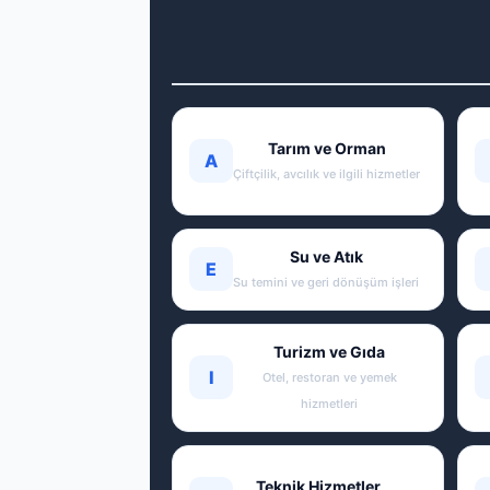
Tarım ve Orman
A
Çiftçilik, avcılık ve ilgili hizmetler
Su ve Atık
E
Su temini ve geri dönüşüm işleri
Turizm ve Gıda
I
Otel, restoran ve yemek
hizmetleri
Teknik Hizmetler