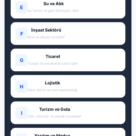
Su ve Atık
E
Su temini ve geri dönüşüm işleri
İnşaat Sektörü
F
Bina ve altyapı projeleri
Ticaret
G
Toptan ve perakende satış işleri
Lojistik
H
Kara, deniz ve hava taşımacılığı
Turizm ve Gıda
I
Otel, restoran ve yemek hizmetleri
Yazılım ve Medya