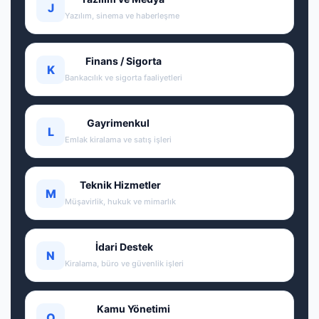
J
Yazılım, sinema ve haberleşme
Finans / Sigorta
K
Bankacılık ve sigorta faaliyetleri
Gayrimenkul
L
Emlak kiralama ve satış işleri
Teknik Hizmetler
M
Müşavirlik, hukuk ve mimarlık
İdari Destek
N
Kiralama, büro ve güvenlik işleri
Kamu Yönetimi
O