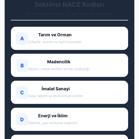
Sektörel NACE Kodları
Tüm faaliyet kollarını gruplar halinde inceleyin.
Tarım ve Orman
A
Çiftçilik, avcılık ve ilgili hizmetler
Madencilik
B
Kömür, metal cevheri ve taş ocakçılığı
İmalat Sanayi
C
Gıda, tekstil ve endüstriyel üretim
Enerji ve İklim
D
Elektrik, gaz ve buhar dağıtımı