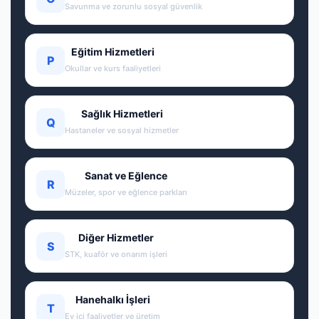
Savunma ve zorunlu sosyal güvenlik
Eğitim Hizmetleri
P
Okullar ve kurs faaliyetleri
Sağlık Hizmetleri
Q
Hastaneler ve sosyal hizmetler
Sanat ve Eğlence
R
Müzeler, spor ve eğlence parkları
Diğer Hizmetler
S
STK, kuaför ve onarım işleri
Hanehalkı İşleri
T
Ev içi faaliyetler ve üretim