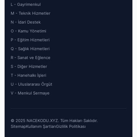
L - Gayrimenkul
M - Teknik Hizmetler
N - İdari Destek
O - Kamu Yönetimi
P - Eğitim Hizmetleri
Q - Sağlık Hizmetleri
R - Sanat ve Eğlence
S - Diğer Hizmetler
T - Hanehalkı İşleri
U - Uluslararası Örgüt
V - Menkul Sermaye
© 2025 NACEKODU.XYZ. Tüm Hakları Saklıdır.
Sitemap
Kullanım Şartları
Gizlilik Politikası