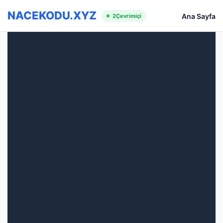
NACEKODU.XYZ
Ana Sayfa
2
Çevrimiçi