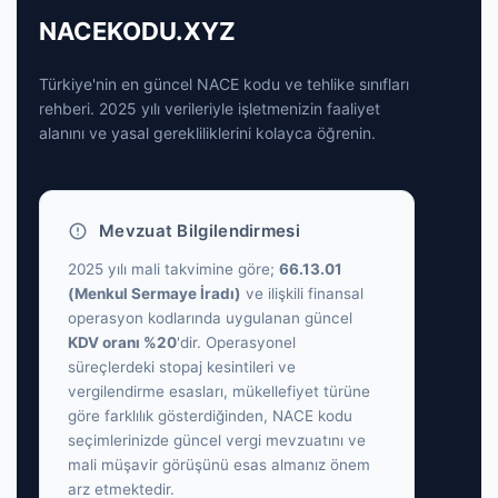
NACEKODU.XYZ
Türkiye'nin en güncel NACE kodu ve tehlike sınıfları
rehberi. 2025 yılı verileriyle işletmenizin faaliyet
alanını ve yasal gerekliliklerini kolayca öğrenin.
Mevzuat Bilgilendirmesi
2025 yılı mali takvimine göre;
66.13.01
(Menkul Sermaye İradı)
ve ilişkili finansal
operasyon kodlarında uygulanan güncel
KDV oranı %20
'dir. Operasyonel
süreçlerdeki stopaj kesintileri ve
vergilendirme esasları, mükellefiyet türüne
göre farklılık gösterdiğinden, NACE kodu
seçimlerinizde güncel vergi mevzuatını ve
mali müşavir görüşünü esas almanız önem
arz etmektedir.