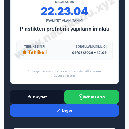
NACE KODU
22.23.04
FAALİYET ALANI TANIMI
Plastikten prefabrik yapıların imalatı
TEHLIKE SINIFI
SORGULAMA KIMLIĞI
● Tehlikeli
09/08/2026 - 12:09
Bu belge nacekodu.xyz sistemi üzerinden dijital olarak
oluşturulmuştur.
WhatsApp
📂 Kaydet
🔗 Diğer