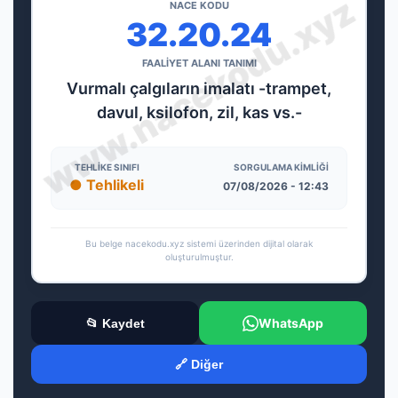
NACE KODU
32.20.24
FAALİYET ALANI TANIMI
Vurmalı çalgıların imalatı -trampet,
davul, ksilofon, zil, kas vs.-
TEHLIKE SINIFI
SORGULAMA KIMLIĞI
● Tehlikeli
07/08/2026 - 12:43
Bu belge nacekodu.xyz sistemi üzerinden dijital olarak
oluşturulmuştur.
WhatsApp
📂 Kaydet
🔗 Diğer