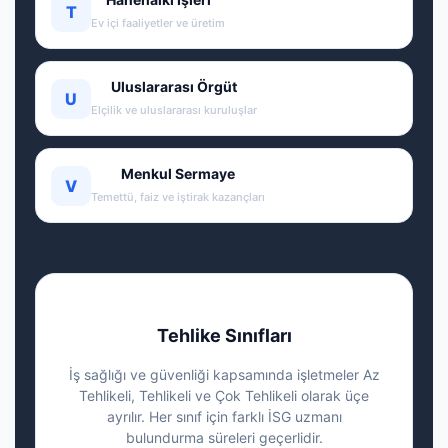
T
Ev içi faaliyetler ve üretim
Uluslararası Örgüt
U
Elçilik ve uluslararası kuruluşlar
Menkul Sermaye
V
Temettü, faiz ve iştirak kazançları
Tehlike Sınıfları
İş sağlığı ve güvenliği kapsamında işletmeler Az
Tehlikeli, Tehlikeli ve Çok Tehlikeli olarak üçe
ayrılır. Her sınıf için farklı İSG uzmanı
bulundurma süreleri geçerlidir.