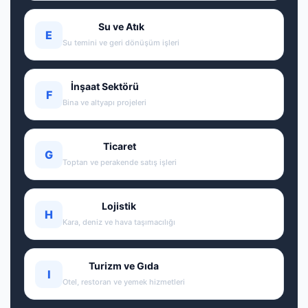
Su ve Atık
E
Su temini ve geri dönüşüm işleri
İnşaat Sektörü
F
Bina ve altyapı projeleri
Ticaret
G
Toptan ve perakende satış işleri
Lojistik
H
Kara, deniz ve hava taşımacılığı
Turizm ve Gıda
I
Otel, restoran ve yemek hizmetleri