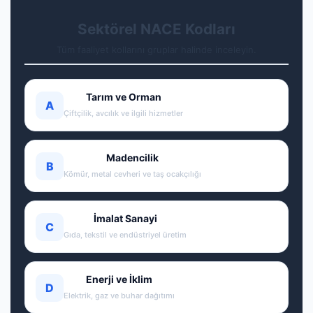
Sektörel NACE Kodları
Tüm faaliyet kollarını gruplar halinde inceleyin.
Tarım ve Orman
A
Çiftçilik, avcılık ve ilgili hizmetler
Madencilik
B
Kömür, metal cevheri ve taş ocakçılığı
İmalat Sanayi
C
Gıda, tekstil ve endüstriyel üretim
Enerji ve İklim
D
Elektrik, gaz ve buhar dağıtımı