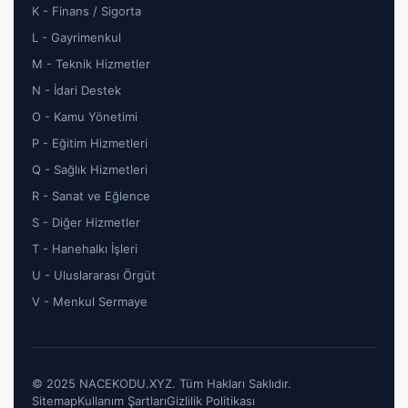
K - Finans / Sigorta
L - Gayrimenkul
M - Teknik Hizmetler
N - İdari Destek
O - Kamu Yönetimi
P - Eğitim Hizmetleri
Q - Sağlık Hizmetleri
R - Sanat ve Eğlence
S - Diğer Hizmetler
T - Hanehalkı İşleri
U - Uluslararası Örgüt
V - Menkul Sermaye
© 2025 NACEKODU.XYZ. Tüm Hakları Saklıdır.
Sitemap
Kullanım Şartları
Gizlilik Politikası