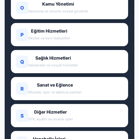
Kamu Yönetimi
O
Savunma ve zorunlu sosyal güvenlik
Eğitim Hizmetleri
P
Okullar ve kurs faaliyetleri
Sağlık Hizmetleri
Q
Hastaneler ve sosyal hizmetler
Sanat ve Eğlence
R
Müzeler, spor ve eğlence parkları
Diğer Hizmetler
S
STK, kuaför ve onarım işleri
Hanehalkı İşleri