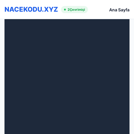
NACEKODU.XYZ
Ana Sayfa
2
Çevrimiçi