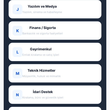
Yazılım ve Medya
J
Yazılım, sinema ve haberleşme
Finans / Sigorta
K
Bankacılık ve sigorta faaliyetleri
Gayrimenkul
L
Emlak kiralama ve satış işleri
Teknik Hizmetler
M
Müşavirlik, hukuk ve mimarlık
İdari Destek
N
Kiralama, büro ve güvenlik işleri