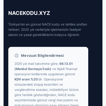
NACEKODU.XYZ
Türkiye'nin en güncel NACE kodu ve tehlike sınıfları
rehberi. 2025 yılı verileriyle işletmenizin faaliyet
alanını ve yasal gerekliliklerini kolayca öğrenin.
Mevzuat Bilgilendirmesi
2025 yılı mali takvimine göre;
66.13.01
(Menkul Sermaye İradı)
ve ilişkili finansal
operasyon kodlarında uygulanan güncel
KDV oranı %20
'dir. Operasyonel
süreçlerdeki stopaj kesintileri ve
vergilendirme esasları, mükellefiyet türüne
göre farklılık gösterdiğinden, NACE kodu
seçimlerinizde güncel vergi mevzuatını ve
mali müşavir görüşünü esas almanız önem