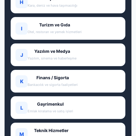
H
Kara, deniz ve hava taşımacılığı
Turizm ve Gıda
I
Otel, restoran ve yemek hizmetleri
Yazılım ve Medya
J
Yazılım, sinema ve haberleşme
Finans / Sigorta
K
Bankacılık ve sigorta faaliyetleri
Gayrimenkul
L
Emlak kiralama ve satış işleri
Teknik Hizmetler
M