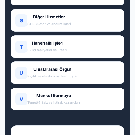
Diğer Hizmetler
S
STK, kuaför ve onarım işleri
Hanehalkı İşleri
T
Ev içi faaliyetler ve üretim
Uluslararası Örgüt
U
Elçilik ve uluslararası kuruluşlar
Menkul Sermaye
V
Temettü, faiz ve iştirak kazançları