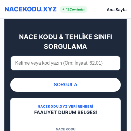
NACEKODU.XYZ
Ana Sayfa
12
Çevrimiçi
NACE KODU & TEHLİKE SINIFI
SORGULAMA
SORGULA
NACEKODU.XYZ VERİ REHBERİ
FAALİYET DURUM BELGESİ
NACE KODU