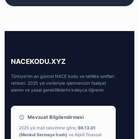
NACEKODU.XYZ
Türkiye'nin en güncel NACE kodu ve tehlike sınıfları
rehberi. 2025 yılı verileriyle işletmenizin faaliyet
alanını ve yasal gerekliliklerini kolayca öğrenin.
Mevzuat Bilgilendirmesi
2025 yılı mali takvimine göre;
66.13.01
(Menkul Sermaye İradı)
ve ilişkili finansal