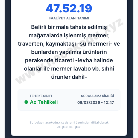
47.52.19
FAALİYET ALANI TANIMI
Belirli bir mala tahsis edilmiş
mağazalarda işlenmiş mermer,
traverten, kaymaktaşı -su mermeri- ve
bunlardan yapılmış ürünlerin
perakende ticareti -levha halinde
olanlar ile mermer lavabo vb. sıhhi
ürünler dahil-
TEHLIKE SINIFI
SORGULAMA KIMLIĞI
● Az Tehlikeli
06/08/2026 - 12:47
Bu belge nacekodu.xyz sistemi üzerinden dijital olarak
oluşturulmuştur.