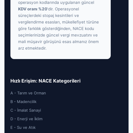
operasyon kodlarında uygulanan güncel
KDV oranı %20
'dir. Operasyonel
süreçlerdeki stopaj kesintileri ve
vergilendirme esasları, mükellefiyet türüne
göre farklılık gösterdiğinden, NACE kodu
seçimlerinizde güncel vergi mevzuatını ve
mali müşavir görüşünü esas almanız önem
arz etmektedir.
Hızlı Erişim: NACE Kategorileri
A - Tarım ve Orman
B - Madencilik
C - İmalat Sanayi
D - Enerji ve İklim
E - Su ve Atık