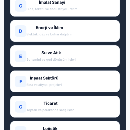
İmalat Sanayi
C
Gıda, tekstil ve endüstriyel üretim
Enerji ve İklim
D
Elektrik, gaz ve buhar dağıtımı
Su ve Atık
E
Su temini ve geri dönüşüm işleri
İnşaat Sektörü
F
Bina ve altyapı projeleri
Ticaret
G
Toptan ve perakende satış işleri
Lojistik