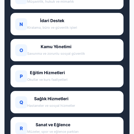
Müşavirlik, hukuk ve mimarlık
İdari Destek
N
Kiralama, büro ve güvenlik işleri
Kamu Yönetimi
O
Savunma ve zorunlu sosyal güvenlik
Eğitim Hizmetleri
P
Okullar ve kurs faaliyetleri
Sağlık Hizmetleri
Q
Hastaneler ve sosyal hizmetler
Sanat ve Eğlence
R
Müzeler, spor ve eğlence parkları