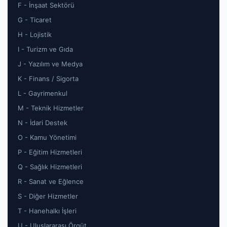
F - İnşaat Sektörü
G - Ticaret
H - Lojistik
I - Turizm ve Gıda
J - Yazılım ve Medya
K - Finans / Sigorta
L - Gayrimenkul
M - Teknik Hizmetler
N - İdari Destek
O - Kamu Yönetimi
P - Eğitim Hizmetleri
Q - Sağlık Hizmetleri
R - Sanat ve Eğlence
S - Diğer Hizmetler
T - Hanehalkı İşleri
U - Uluslararası Örgüt