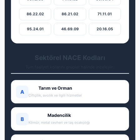
86.22.02
86.21.02
71.11.01
95.24.01
46.69.09
20.16.05
Sektörel NACE Kodları
Tüm faaliyet kollarını gruplar halinde inceleyin.
Tarım ve Orman
A
Çiftçilik, avcılık ve ilgili hizmetler
Madencilik
B
Kömür, metal cevheri ve taş ocakçılığı