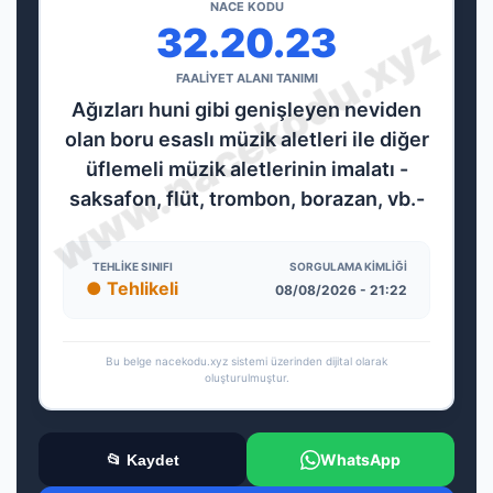
NACE KODU
32.20.23
FAALİYET ALANI TANIMI
Ağızları huni gibi genişleyen neviden
olan boru esaslı müzik aletleri ile diğer
üflemeli müzik aletlerinin imalatı -
saksafon, flüt, trombon, borazan, vb.-
TEHLIKE SINIFI
SORGULAMA KIMLIĞI
● Tehlikeli
08/08/2026 - 21:22
Bu belge nacekodu.xyz sistemi üzerinden dijital olarak
oluşturulmuştur.
WhatsApp
📂 Kaydet