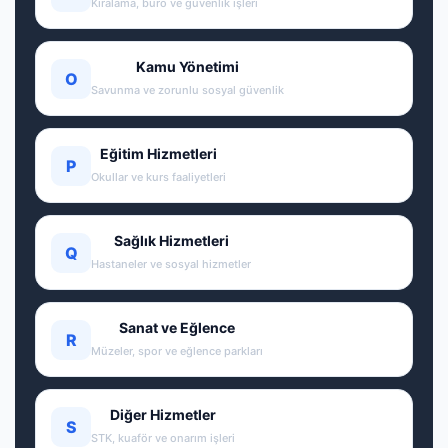
Kiralama, büro ve güvenlik işleri
Kamu Yönetimi
O
Savunma ve zorunlu sosyal güvenlik
Eğitim Hizmetleri
P
Okullar ve kurs faaliyetleri
Sağlık Hizmetleri
Q
Hastaneler ve sosyal hizmetler
Sanat ve Eğlence
R
Müzeler, spor ve eğlence parkları
Diğer Hizmetler
S
STK, kuaför ve onarım işleri