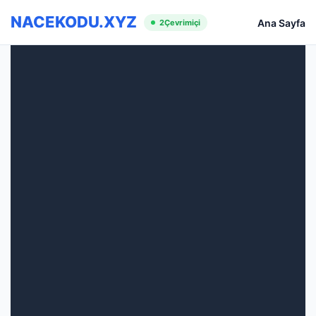
NACEKODU.XYZ
Ana Sayfa
2
Çevrimiçi