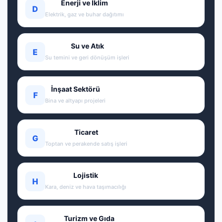
Enerji ve İklim
D
Elektrik, gaz ve buhar dağıtımı
Su ve Atık
E
Su temini ve geri dönüşüm işleri
İnşaat Sektörü
F
Bina ve altyapı projeleri
Ticaret
G
Toptan ve perakende satış işleri
Lojistik
H
Kara, deniz ve hava taşımacılığı
Turizm ve Gıda