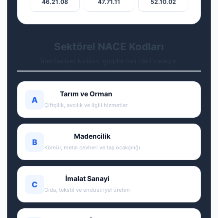
46.21.08
47.71.11
52.10.02
Sektörel NACE Kodları
Tüm faaliyet kollarını gruplar halinde inceleyin.
Tarım ve Orman
A
Çiftçilik, avcılık ve ilgili hizmetler
Madencilik
B
Kömür, metal cevheri ve taş ocakçılığı
İmalat Sanayi
C
Gıda, tekstil ve endüstriyel üretim