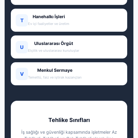
Hanehalkı İşleri
T
Ev içi faaliyetler ve üretim
Uluslararası Örgüt
U
Elçilik ve uluslararası kuruluşlar
Menkul Sermaye
V
Temettü, faiz ve iştirak kazançları
Tehlike Sınıfları
İş sağlığı ve güvenliği kapsamında işletmeler Az