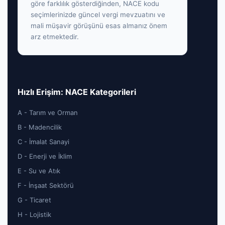
göre farklılık gösterdiğinden, NACE kodu
seçimlerinizde güncel vergi mevzuatını ve
mali müşavir görüşünü esas almanız önem
arz etmektedir.
Hızlı Erişim: NACE Kategorileri
A - Tarım ve Orman
B - Madencilik
C - İmalat Sanayi
D - Enerji ve İklim
E - Su ve Atık
F - İnşaat Sektörü
G - Ticaret
H - Lojistik