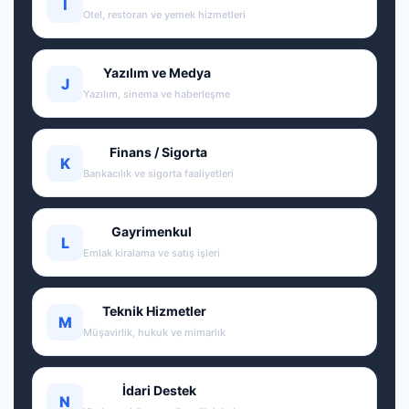
I
Otel, restoran ve yemek hizmetleri
Yazılım ve Medya
J
Yazılım, sinema ve haberleşme
Finans / Sigorta
K
Bankacılık ve sigorta faaliyetleri
Gayrimenkul
L
Emlak kiralama ve satış işleri
Teknik Hizmetler
M
Müşavirlik, hukuk ve mimarlık
İdari Destek
N