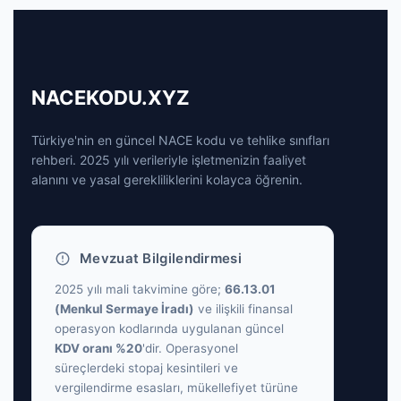
NACEKODU.XYZ
Türkiye'nin en güncel NACE kodu ve tehlike sınıfları
rehberi. 2025 yılı verileriyle işletmenizin faaliyet
alanını ve yasal gerekliliklerini kolayca öğrenin.
Mevzuat Bilgilendirmesi
2025 yılı mali takvimine göre;
66.13.01
(Menkul Sermaye İradı)
ve ilişkili finansal
operasyon kodlarında uygulanan güncel
KDV oranı %20
'dir. Operasyonel
süreçlerdeki stopaj kesintileri ve
vergilendirme esasları, mükellefiyet türüne