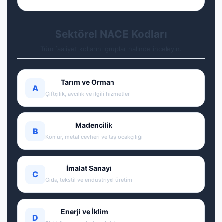
Sektörel NACE Kodları
Tüm faaliyet kollarını gruplar halinde inceleyin.
Tarım ve Orman
A
Çiftçilik, avcılık ve ilgili hizmetler
Madencilik
B
Kömür, metal cevheri ve taş ocakçılığı
İmalat Sanayi
C
Gıda, tekstil ve endüstriyel üretim
Enerji ve İklim
D