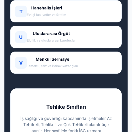
Hanehalkı İşleri
T
Ev içi faaliyetler ve üretim
Uluslararası Örgüt
U
Elçilik ve uluslararası kuruluşlar
Menkul Sermaye
V
Temettü, faiz ve iştirak kazançları
Tehlike Sınıfları
İş sağlığı ve güvenliği kapsamında işletmeler Az
Tehlikeli, Tehlikeli ve Çok Tehlikeli olarak üçe
ayrılır. Her sınıf için farklı İSG uzmanı