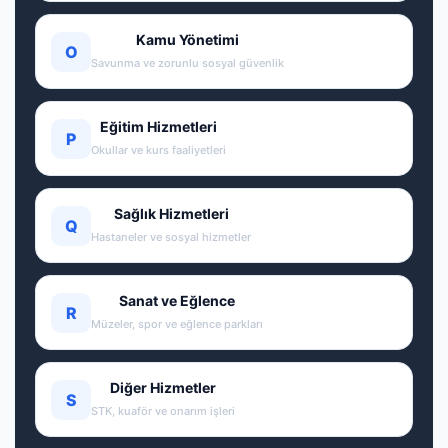
Kamu Yönetimi
O
Savunma ve zorunlu sosyal güvenlik
Eğitim Hizmetleri
P
Okullar ve kurs faaliyetleri
Sağlık Hizmetleri
Q
Hastaneler ve sosyal hizmetler
Sanat ve Eğlence
R
Müzeler, spor ve eğlence parkları
Diğer Hizmetler
S
STK, kuaför ve onarım işleri