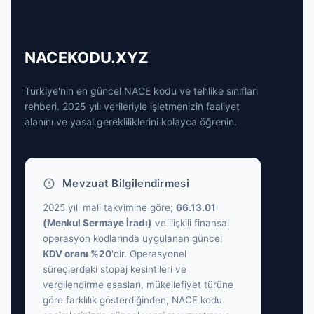
NACEKODU.XYZ
Türkiye'nin en güncel NACE kodu ve tehlike sınıfları
rehberi. 2025 yılı verileriyle işletmenizin faaliyet
alanını ve yasal gerekliliklerini kolayca öğrenin.
Mevzuat Bilgilendirmesi
2025 yılı mali takvimine göre;
66.13.01
(Menkul Sermaye İradı)
ve ilişkili finansal
operasyon kodlarında uygulanan güncel
KDV oranı %20
'dir. Operasyonel
süreçlerdeki stopaj kesintileri ve
vergilendirme esasları, mükellefiyet türüne
göre farklılık gösterdiğinden, NACE kodu