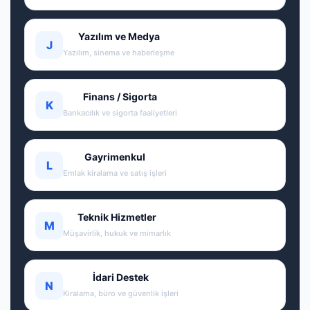
Yazılım ve Medya
J
Yazılım, sinema ve haberleşme
Finans / Sigorta
K
Bankacılık ve sigorta faaliyetleri
Gayrimenkul
L
Emlak kiralama ve satış işleri
Teknik Hizmetler
M
Müşavirlik, hukuk ve mimarlık
İdari Destek
N
Kiralama, büro ve güvenlik işleri