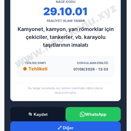
NACE KODU
29.10.01
FAALİYET ALANI TANIMI
Kamyonet, kamyon, yarı römorklar için
çekiciler, tankerler, vb. karayolu
taşıtlarının imalatı
TEHLIKE SINIFI
SORGULAMA KIMLIĞI
● Tehlikeli
07/08/2026 - 13:33
Bu belge nacekodu.xyz sistemi üzerinden dijital olarak
oluşturulmuştur.
WhatsApp
📂 Kaydet
🔗 Diğer