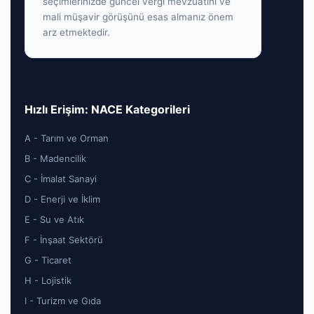
seçimlerinizde güncel vergi mevzuatını ve
mali müşavir görüşünü esas almanız önem
arz etmektedir.
Hızlı Erişim: NACE Kategorileri
A - Tarım ve Orman
B - Madencilik
C - İmalat Sanayi
D - Enerji ve İklim
E - Su ve Atık
F - İnşaat Sektörü
G - Ticaret
H - Lojistik
I - Turizm ve Gıda