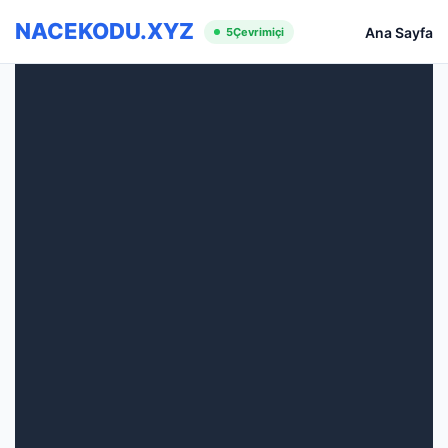
NACEKODU.XYZ
Ana Sayfa
5
Çevrimiçi