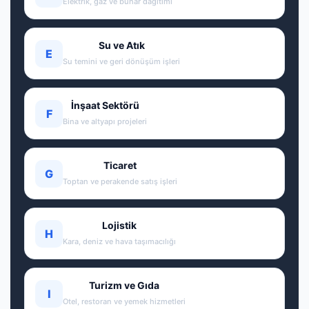
Elektrik, gaz ve buhar dağıtımı
Su ve Atık
E
Su temini ve geri dönüşüm işleri
İnşaat Sektörü
F
Bina ve altyapı projeleri
Ticaret
G
Toptan ve perakende satış işleri
Lojistik
H
Kara, deniz ve hava taşımacılığı
Turizm ve Gıda
I
Otel, restoran ve yemek hizmetleri