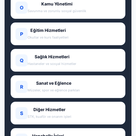
Kamu Yönetimi
O
Savunma ve zorunlu sosyal güvenlik
Eğitim Hizmetleri
P
Okullar ve kurs faaliyetleri
Sağlık Hizmetleri
Q
Hastaneler ve sosyal hizmetler
Sanat ve Eğlence
R
Müzeler, spor ve eğlence parkları
Diğer Hizmetler
S
STK, kuaför ve onarım işleri
Hanehalkı İşleri