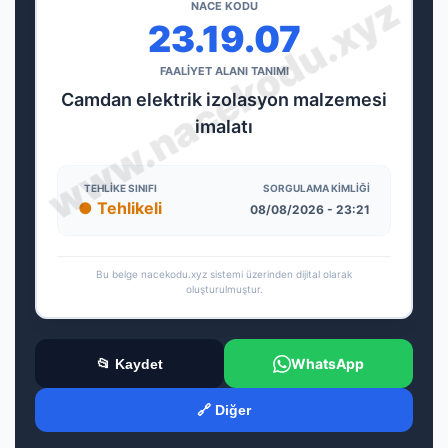
NACE KODU
23.19.07
FAALİYET ALANI TANIMI
Camdan elektrik izolasyon malzemesi
imalatı
TEHLIKE SINIFI
SORGULAMA KIMLIĞI
● Tehlikeli
08/08/2026 - 23:21
Bu belge nacekodu.xyz sistemi üzerinden dijital olarak
oluşturulmuştur.
WhatsApp
📂 Kaydet
🔗 Diğer