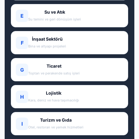
Su ve Atık
E
Su temini ve geri dönüşüm işleri
İnşaat Sektörü
F
Bina ve altyapı projeleri
Ticaret
G
Toptan ve perakende satış işleri
Lojistik
H
Kara, deniz ve hava taşımacılığı
Turizm ve Gıda
I
Otel, restoran ve yemek hizmetleri