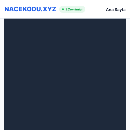
NACEKODU.XYZ
Ana Sayfa
2
Çevrimiçi