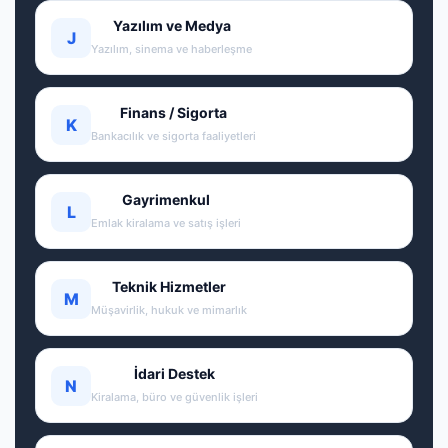
Yazılım ve Medya
J
Yazılım, sinema ve haberleşme
Finans / Sigorta
K
Bankacılık ve sigorta faaliyetleri
Gayrimenkul
L
Emlak kiralama ve satış işleri
Teknik Hizmetler
M
Müşavirlik, hukuk ve mimarlık
İdari Destek
N
Kiralama, büro ve güvenlik işleri