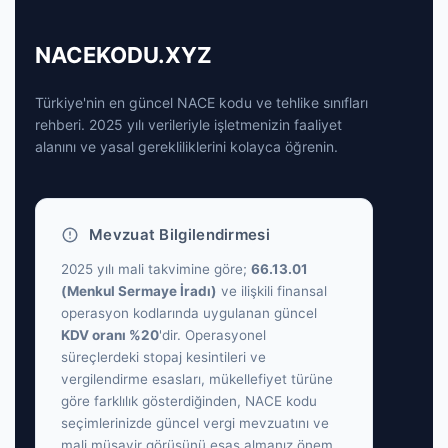
NACEKODU.XYZ
Türkiye'nin en güncel NACE kodu ve tehlike sınıfları
rehberi. 2025 yılı verileriyle işletmenizin faaliyet
alanını ve yasal gerekliliklerini kolayca öğrenin.
Mevzuat Bilgilendirmesi
2025 yılı mali takvimine göre;
66.13.01
(Menkul Sermaye İradı)
ve ilişkili finansal
operasyon kodlarında uygulanan güncel
KDV oranı %20
'dir. Operasyonel
süreçlerdeki stopaj kesintileri ve
vergilendirme esasları, mükellefiyet türüne
göre farklılık gösterdiğinden, NACE kodu
seçimlerinizde güncel vergi mevzuatını ve
mali müşavir görüşünü esas almanız önem