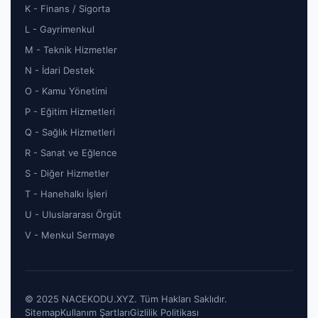
K - Finans / Sigorta
L - Gayrimenkul
M - Teknik Hizmetler
N - İdari Destek
O - Kamu Yönetimi
P - Eğitim Hizmetleri
Q - Sağlık Hizmetleri
R - Sanat ve Eğlence
S - Diğer Hizmetler
T - Hanehalkı İşleri
U - Uluslararası Örgüt
V - Menkul Sermaye
© 2025 NACEKODU.XYZ. Tüm Hakları Saklıdır.
Sitemap
Kullanım Şartları
Gizlilik Politikası