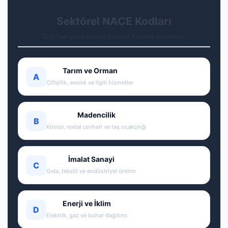
Sektörel NACE Kodları
Tüm faaliyet kollarını gruplar halinde inceleyin.
Tarım ve Orman
A
Çiftçilik, avcılık ve ilgili hizmetler
Madencilik
B
Kömür, metal cevheri ve taş ocakçılığı
İmalat Sanayi
C
Gıda, tekstil ve endüstriyel üretim
Enerji ve İklim
D
Elektrik, gaz ve buhar dağıtımı