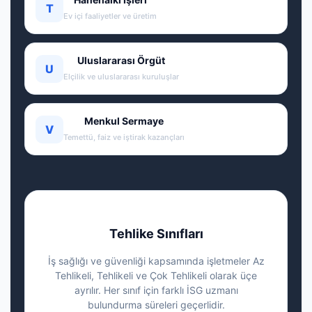
T
Ev içi faaliyetler ve üretim
Uluslararası Örgüt
U
Elçilik ve uluslararası kuruluşlar
Menkul Sermaye
V
Temettü, faiz ve iştirak kazançları
Tehlike Sınıfları
İş sağlığı ve güvenliği kapsamında işletmeler Az
Tehlikeli, Tehlikeli ve Çok Tehlikeli olarak üçe
ayrılır. Her sınıf için farklı İSG uzmanı
bulundurma süreleri geçerlidir.