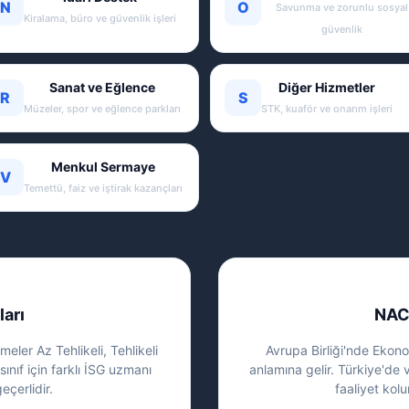
N
O
Savunma ve zorunlu sosyal
Kiralama, büro ve güvenlik işleri
güvenlik
Sanat ve Eğlence
Diğer Hizmetler
R
S
Müzeler, spor ve eğlence parkları
STK, kuaför ve onarım işleri
Menkul Sermaye
V
Temettü, faiz ve iştirak kazançları
ları
NAC
eler Az Tehlikeli, Tehlikeli
Avrupa Birliği'nde Ekonom
sınıf için farklı İSG uzmanı
anlamına gelir. Türkiye'de 
eçerlidir.
faaliyet kolu