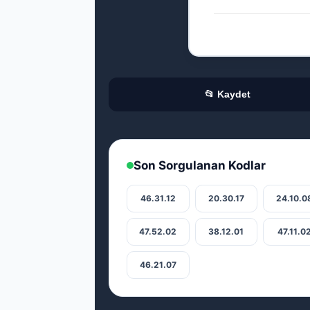
📂 Kaydet
Son Sorgulanan Kodlar
46.31.12
20.30.17
24.10.0
47.52.02
38.12.01
47.11.0
46.21.07