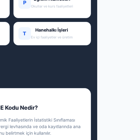
P
Okullar ve kurs faaliyetleri
Hanehalkı İşleri
T
Ev içi faaliyetler ve üretim
E Kodu Nedir?
ik Faaliyetlerin İstatistiki Sınıflaması
vergi levhasında ve oda kayıtlarında ana
nu belirtmek için kullanılır.