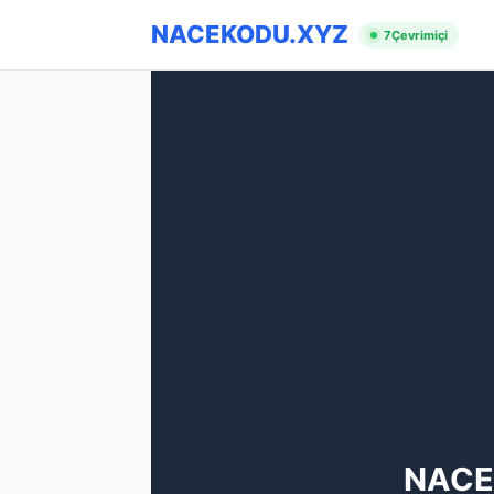
NACEKODU.XYZ
7
Çevrimiçi
NACE