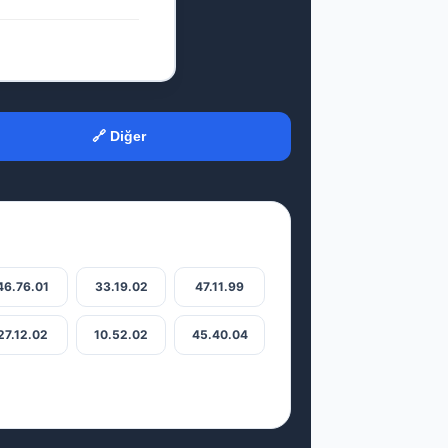
🔗 Diğer
46.76.01
33.19.02
47.11.99
27.12.02
10.52.02
45.40.04