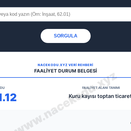
SORGULA
NACEKODU.XYZ VERİ REHBERİ
FAALİYET DURUM BELGESİ
ODU
FAALİYET ALANI TANIMI
1.12
Kuru kayısı toptan ticaret