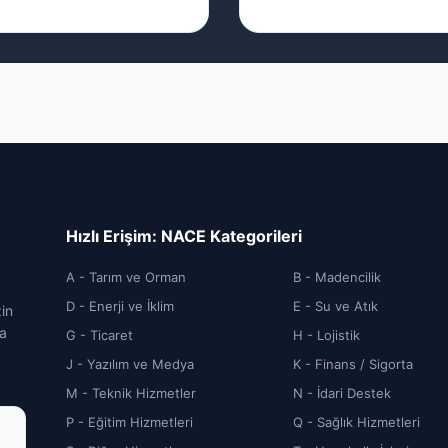
Hızlı Erişim: NACE Kategorileri
A - Tarım ve Orman
B - Madencilik
D - Enerji ve İklim
E - Su ve Atık
zin
ca
G - Ticaret
H - Lojistik
J - Yazılım ve Medya
K - Finans / Sigorta
M - Teknik Hizmetler
N - İdari Destek
P - Eğitim Hizmetleri
Q - Sağlık Hizmetleri