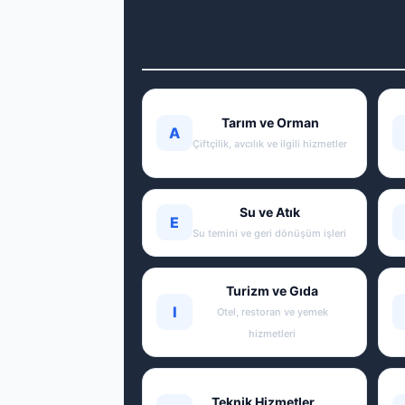
Tarım ve Orman
A
Çiftçilik, avcılık ve ilgili hizmetler
Su ve Atık
E
Su temini ve geri dönüşüm işleri
Turizm ve Gıda
I
Otel, restoran ve yemek
hizmetleri
Teknik Hizmetler