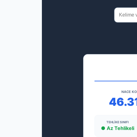
NACE K
46.3
TEHLIKE SINIFI
● Az Tehlikeli