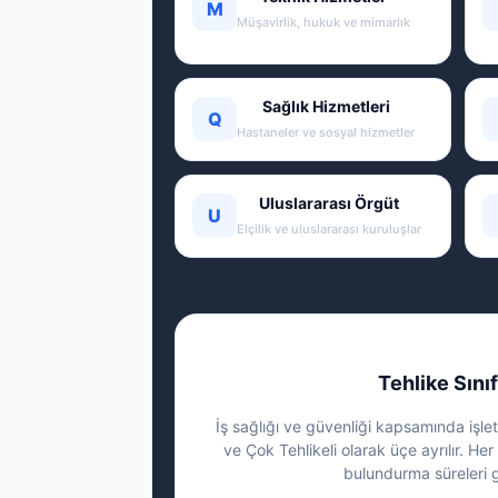
M
Müşavirlik, hukuk ve mimarlık
Sağlık Hizmetleri
Q
Hastaneler ve sosyal hizmetler
Uluslararası Örgüt
U
Elçilik ve uluslararası kuruluşlar
Tehlike Sınıf
İş sağlığı ve güvenliği kapsamında işletm
ve Çok Tehlikeli olarak üçe ayrılır. Her 
bulundurma süreleri g