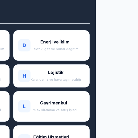
Enerji ve İklim
D
tim
Elektrik, gaz ve buhar dağıtımı
Lojistik
H
i
Kara, deniz ve hava taşımacılığı
Gayrimenkul
L
i
Emlak kiralama ve satış işleri
Eğitim Hizmetleri