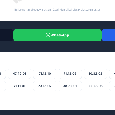
Bu belge nacekodu.xyz sistemi üzerinden dijital olarak oluşturulmuştur.
WhatsApp
8
47.42.01
71.12.10
71.12.09
10.82.02
2
71.11.01
23.13.02
38.32.01
22.23.08