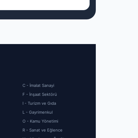
C - İmalat Sanayi
F - İnşaat Sektörü
I - Turizm ve Gıda
L - Gayrimenkul
O - Kamu Yönetimi
R - Sanat ve Eğlence