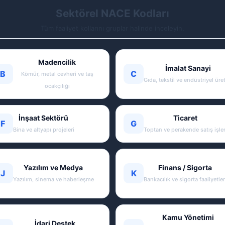
Sektörel NACE Kodları
Tüm faaliyet kollarını gruplar halinde inceleyin.
Madencilik
İmalat Sanayi
B
C
Kömür, metal cevheri ve taş
Gıda, tekstil ve endüstriyel üre
ocakçılığı
İnşaat Sektörü
Ticaret
F
G
Bina ve altyapı projeleri
Toptan ve perakende satış işler
Yazılım ve Medya
Finans / Sigorta
J
K
Yazılım, sinema ve haberleşme
Bankacılık ve sigorta faaliyetler
Kamu Yönetimi
İdari Destek