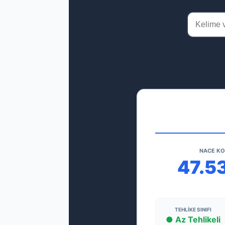
NACE K
47.5
TEHLIKE SINIFI
● Az Tehlikeli