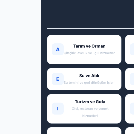
Tarım ve Orman
A
Çiftçilik, avcılık ve ilgili hizmetler
Su ve Atık
E
Su temini ve geri dönüşüm işleri
Turizm ve Gıda
I
Otel, restoran ve yemek
hizmetleri