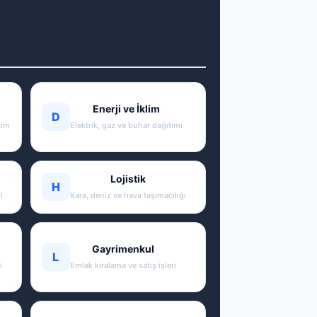
Enerji ve İklim
D
tim
Elektrik, gaz ve buhar dağıtımı
Lojistik
H
i
Kara, deniz ve hava taşımacılığı
Gayrimenkul
L
i
Emlak kiralama ve satış işleri