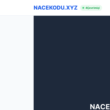
NACEKODU.XYZ
4
Çevrimiçi
NACE