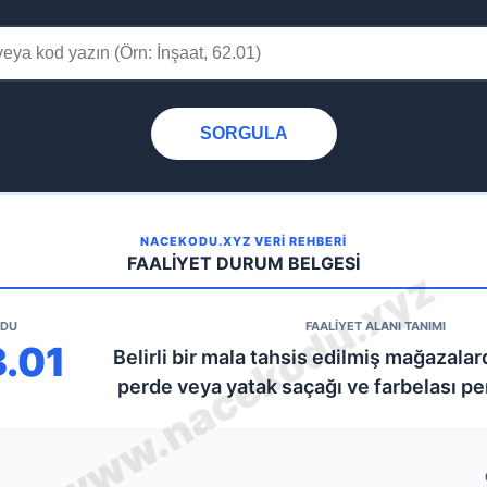
SORGULA
NACEKODU.XYZ VERİ REHBERİ
FAALİYET DURUM BELGESİ
ODU
FAALİYET ALANI TANIMI
3.01
Belirli bir mala tahsis edilmiş mağazalard
perde veya yatak saçağı ve farbelası pe