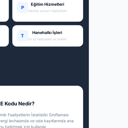
Eğitim Hizmetleri
P
Okullar ve kurs faaliyetleri
Hanehalkı İşleri
T
Ev içi faaliyetler ve üretim
E Kodu Nedir?
ik Faaliyetlerin İstatistiki Sınıflaması
vergi levhasında ve oda kayıtlarında ana
nu belirtmek için kullanılır.