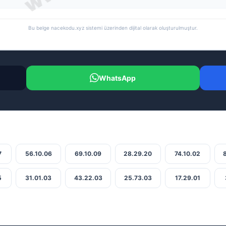
Bu belge nacekodu.xyz sistemi üzerinden dijital olarak oluşturulmuştur.
WhatsApp
7
56.10.06
69.10.09
28.29.20
74.10.02
5
31.01.03
43.22.03
25.73.03
17.29.01