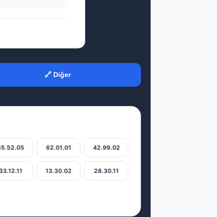
🔗 Diğer
85.52.05
62.01.01
42.99.02
33.12.11
13.30.02
28.30.11