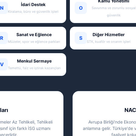
Kamu Yönetimi
İdari Destek
N
O
Savunma ve zorunlu sosyal
Kiralama, büro ve güvenlik işleri
güvenlik
Sanat ve Eğlence
Diğer Hizmetler
R
S
Müzeler, spor ve eğlence parkları
STK, kuaför ve onarım işleri
Menkul Sermaye
V
Temettü, faiz ve iştirak kazançları
ları
NAC
eler Az Tehlikeli, Tehlikeli
Avrupa Birliği'nde Ekonom
sınıf için farklı İSG uzmanı
anlamına gelir. Türkiye'de 
eçerlidir.
faaliyet kolu