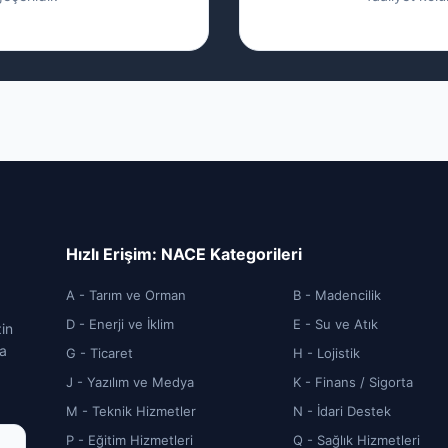
Hızlı Erişim: NACE Kategorileri
A - Tarım ve Orman
B - Madencilik
D - Enerji ve İklim
E - Su ve Atık
zin
ca
G - Ticaret
H - Lojistik
J - Yazılım ve Medya
K - Finans / Sigorta
M - Teknik Hizmetler
N - İdari Destek
P - Eğitim Hizmetleri
Q - Sağlık Hizmetleri