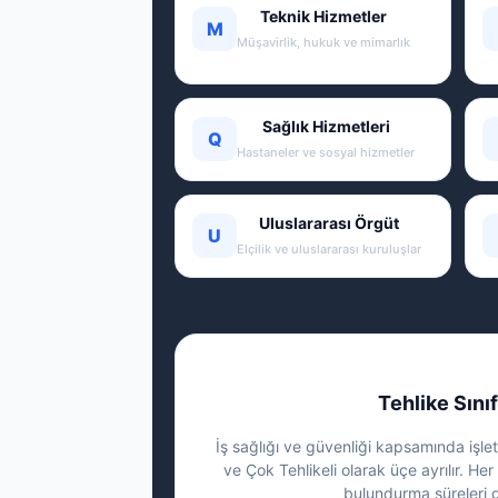
Teknik Hizmetler
M
Müşavirlik, hukuk ve mimarlık
Sağlık Hizmetleri
Q
Hastaneler ve sosyal hizmetler
Uluslararası Örgüt
U
Elçilik ve uluslararası kuruluşlar
Tehlike Sınıf
İş sağlığı ve güvenliği kapsamında işletm
ve Çok Tehlikeli olarak üçe ayrılır. Her 
bulundurma süreleri g