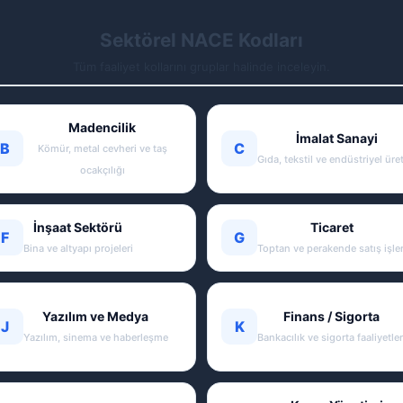
Sektörel NACE Kodları
Tüm faaliyet kollarını gruplar halinde inceleyin.
Madencilik
İmalat Sanayi
B
C
Kömür, metal cevheri ve taş
Gıda, tekstil ve endüstriyel üre
ocakçılığı
İnşaat Sektörü
Ticaret
F
G
Bina ve altyapı projeleri
Toptan ve perakende satış işler
Yazılım ve Medya
Finans / Sigorta
J
K
Yazılım, sinema ve haberleşme
Bankacılık ve sigorta faaliyetler