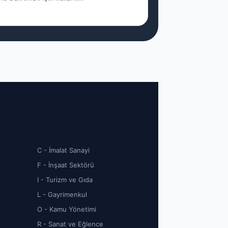
C - İmalat Sanayi
F - İnşaat Sektörü
I - Turizm ve Gıda
L - Gayrimenkul
O - Kamu Yönetimi
R - Sanat ve Eğlence