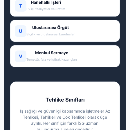
Hanehalkı İşleri
T
Ev içi faaliyetler ve üretim
Uluslararası Örgüt
U
Elçilik ve uluslararası kuruluşlar
Menkul Sermaye
V
Temettü, faiz ve iştirak kazançları
Tehlike Sınıfları
İş sağlığı ve güvenliği kapsamında işletmeler Az
Tehlikeli, Tehlikeli ve Çok Tehlikeli olarak üçe
ayrılır. Her sınıf için farklı İSG uzmanı
bulundurma süreleri geçerlidir.