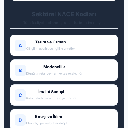
Sektörel NACE Kodları
Tüm faaliyet kollarını gruplar halinde inceleyin.
Tarım ve Orman
A
Çiftçilik, avcılık ve ilgili hizmetler
Madencilik
B
Kömür, metal cevheri ve taş ocakçılığı
İmalat Sanayi
C
Gıda, tekstil ve endüstriyel üretim
Enerji ve İklim
D
Elektrik, gaz ve buhar dağıtımı