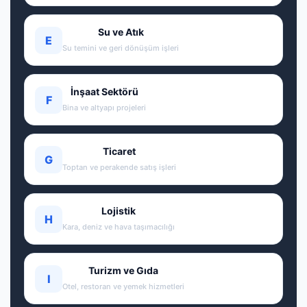
Su ve Atık
E
Su temini ve geri dönüşüm işleri
İnşaat Sektörü
F
Bina ve altyapı projeleri
Ticaret
G
Toptan ve perakende satış işleri
Lojistik
H
Kara, deniz ve hava taşımacılığı
Turizm ve Gıda
I
Otel, restoran ve yemek hizmetleri