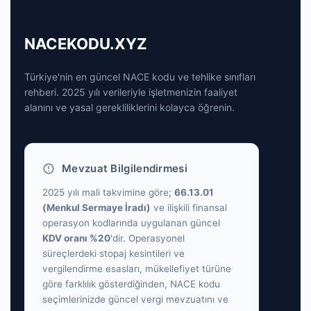
NACEKODU.XYZ
Türkiye'nin en güncel NACE kodu ve tehlike sınıfları
rehberi. 2025 yılı verileriyle işletmenizin faaliyet
alanını ve yasal gerekliliklerini kolayca öğrenin.
Mevzuat Bilgilendirmesi
2025 yılı mali takvimine göre;
66.13.01
(Menkul Sermaye İradı)
ve ilişkili finansal
operasyon kodlarında uygulanan güncel
KDV oranı %20
'dir. Operasyonel
süreçlerdeki stopaj kesintileri ve
vergilendirme esasları, mükellefiyet türüne
göre farklılık gösterdiğinden, NACE kodu
seçimlerinizde güncel vergi mevzuatını ve