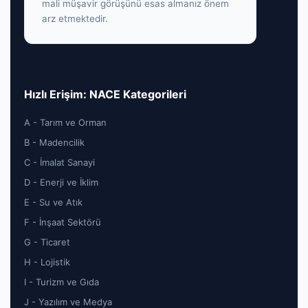
mali müşavir görüşünü esas almanız önem
arz etmektedir.
Hızlı Erişim: NACE Kategorileri
A - Tarım ve Orman
B - Madencilik
C - İmalat Sanayi
D - Enerji ve İklim
E - Su ve Atık
F - İnşaat Sektörü
G - Ticaret
H - Lojistik
I - Turizm ve Gıda
J - Yazılım ve Medya