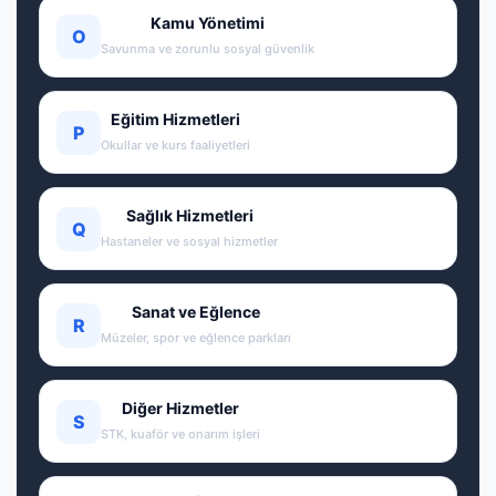
Kamu Yönetimi
O
Savunma ve zorunlu sosyal güvenlik
Eğitim Hizmetleri
P
Okullar ve kurs faaliyetleri
Sağlık Hizmetleri
Q
Hastaneler ve sosyal hizmetler
Sanat ve Eğlence
R
Müzeler, spor ve eğlence parkları
Diğer Hizmetler
S
STK, kuaför ve onarım işleri