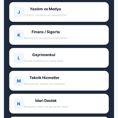
Yazılım ve Medya
J
Yazılım, sinema ve haberleşme
Finans / Sigorta
K
Bankacılık ve sigorta faaliyetleri
Gayrimenkul
L
Emlak kiralama ve satış işleri
Teknik Hizmetler
M
Müşavirlik, hukuk ve mimarlık
İdari Destek
N
Kiralama, büro ve güvenlik işleri