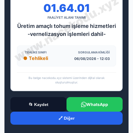
01.64.01
FAALİYET ALANI TANIMI
Üretim amaçlı tohum işleme hizmetleri
-vernelizasyon işlemleri dahil-
TEHLIKE SINIFI
SORGULAMA KIMLIĞI
● Tehlikeli
06/08/2026 - 12:03
Bu belge nacekodu.xyz sistemi üzerinden dijital olarak
oluşturulmuştur.
WhatsApp
📂 Kaydet
🔗 Diğer