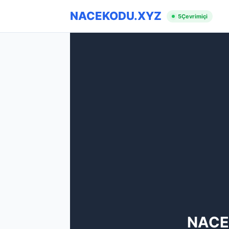
NACEKODU.XYZ
5
Çevrimiçi
NACE