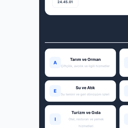
24.45.01
Tarım ve Orman
A
Çiftçilik, avcılık ve ilgili hizmetler
Su ve Atık
E
Su temini ve geri dönüşüm işleri
Turizm ve Gıda
I
Otel, restoran ve yemek
hizmetleri