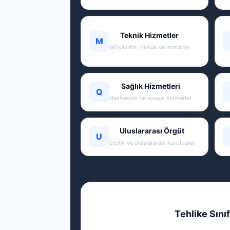
Teknik Hizmetler
M
Müşavirlik, hukuk ve mimarlık
Sağlık Hizmetleri
Q
Hastaneler ve sosyal hizmetler
Uluslararası Örgüt
U
Elçilik ve uluslararası kuruluşlar
Tehlike Sınıf