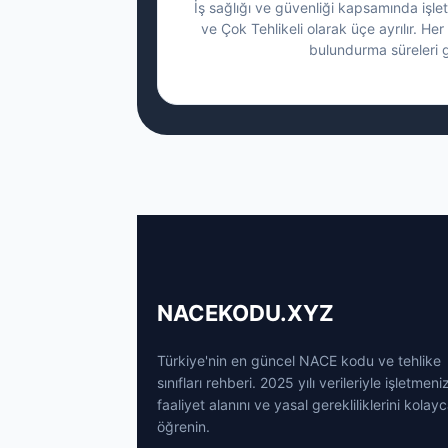
İş sağlığı ve güvenliği kapsamında işletm
ve Çok Tehlikeli olarak üçe ayrılır. Her 
bulundurma süreleri g
NACEKODU.XYZ
Türkiye'nin en güncel NACE kodu ve tehlike
sınıfları rehberi. 2025 yılı verileriyle işletmeni
faaliyet alanını ve yasal gerekliliklerini kolay
öğrenin.