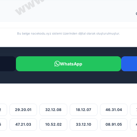
Bu belge nacekodu.xyz sistemi üzerinden dijital olarak oluşturulmuştur.
WhatsApp
2
29.20.01
32.12.08
18.12.07
46.31.04
5
47.21.03
10.52.02
33.12.10
08.91.05