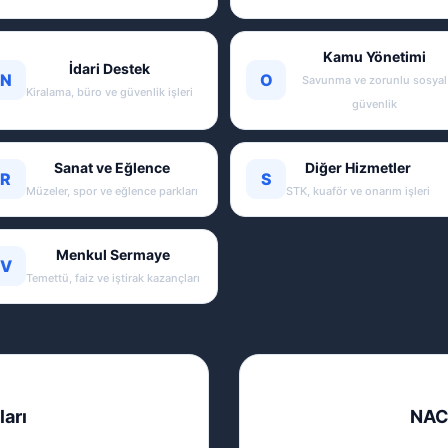
Kamu Yönetimi
İdari Destek
N
O
Savunma ve zorunlu sosyal
Kiralama, büro ve güvenlik işleri
güvenlik
Sanat ve Eğlence
Diğer Hizmetler
R
S
Müzeler, spor ve eğlence parkları
STK, kuaför ve onarım işleri
Menkul Sermaye
V
Temettü, faiz ve iştirak kazançları
ları
NAC