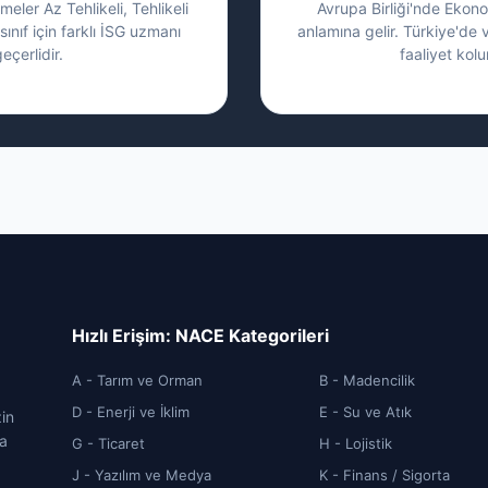
eler Az Tehlikeli, Tehlikeli
Avrupa Birliği'nde Ekonom
sınıf için farklı İSG uzmanı
anlamına gelir. Türkiye'de 
eçerlidir.
faaliyet kolu
Hızlı Erişim: NACE Kategorileri
A - Tarım ve Orman
B - Madencilik
D - Enerji ve İklim
E - Su ve Atık
zin
ca
G - Ticaret
H - Lojistik
J - Yazılım ve Medya
K - Finans / Sigorta