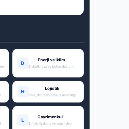
Enerji ve İklim
D
tim
Elektrik, gaz ve buhar dağıtımı
Lojistik
H
i
Kara, deniz ve hava taşımacılığı
Gayrimenkul
L
i
Emlak kiralama ve satış işleri