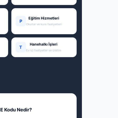
Eğitim Hizmetleri
P
Okullar ve kurs faaliyetleri
Hanehalkı İşleri
T
Ev içi faaliyetler ve üretim
E Kodu Nedir?