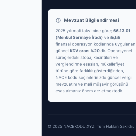
Mevzuat Bilgilendirmesi
2025 yılı mali takvimine göre;
66.13.01
(Menkul Sermaye İradı)
ve ilişkili
finansal operasyon kodlarında uygulanan
güncel
KDV oranı %20
'dir. Operasyonel
süreçlerdeki stopaj kesintileri ve
vergilendirme esasları, mükellefiyet
türüne göre farklılık gösterdiğinden,
NACE kodu seçimlerinizde güncel vergi
mevzuatını ve mali müşavir görüşünü
esas almanız önem arz etmektedir.
© 2025 NACEKODU.XYZ. Tüm Hakları Saklıdır.