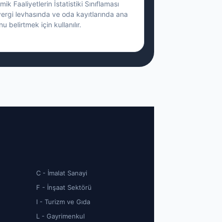
ik Faaliyetlerin İstatistiki Sınıflaması
vergi levhasında ve oda kayıtlarında ana
nu belirtmek için kullanılır.
C - İmalat Sanayi
F - İnşaat Sektörü
I - Turizm ve Gıda
L - Gayrimenkul