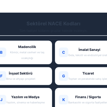
Sektörel NACE Kodları
Tüm faaliyet kollarını gruplar halinde inceleyin.
Madencilik
İmalat Sanayi
B
C
Kömür, metal cevheri ve taş
Gıda, tekstil ve endüstriyel üre
ocakçılığı
İnşaat Sektörü
Ticaret
F
G
Bina ve altyapı projeleri
Toptan ve perakende satış işler
Yazılım ve Medya
Finans / Sigorta
J
K
Yazılım, sinema ve haberleşme
Bankacılık ve sigorta faaliyetler