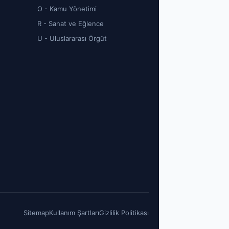
O - Kamu Yönetimi
R - Sanat ve Eğlence
U - Uluslararası Örgüt
Sitemap
Kullanım Şartları
Gizlilik Politikası