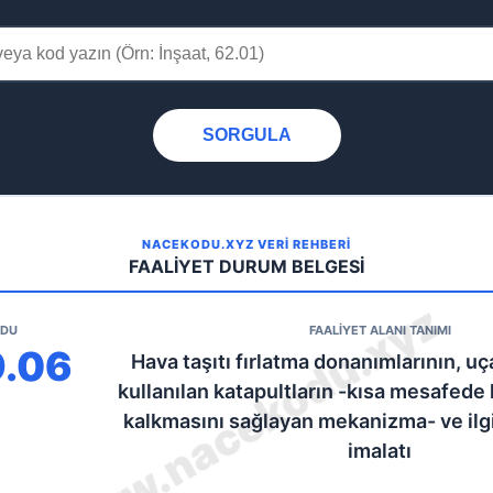
SORGULA
NACEKODU.XYZ VERİ REHBERİ
FAALİYET DURUM BELGESİ
ODU
FAALİYET ALANI TANIMI
9.06
Hava taşıtı fırlatma donanımlarının, u
kullanılan katapultların -kısa mesafede 
kalkmasını sağlayan mekanizma- ve ilgi
imalatı