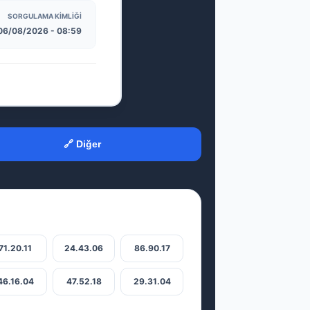
SORGULAMA KIMLIĞI
06/08/2026 - 08:59
🔗 Diğer
71.20.11
24.43.06
86.90.17
46.16.04
47.52.18
29.31.04