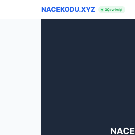
NACEKODU.XYZ
3
Çevrimiçi
NACE