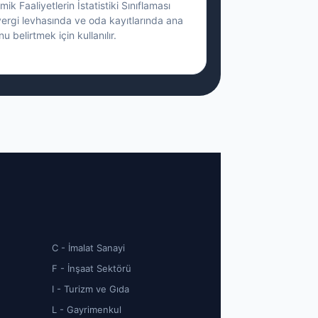
ik Faaliyetlerin İstatistiki Sınıflaması
vergi levhasında ve oda kayıtlarında ana
nu belirtmek için kullanılır.
C - İmalat Sanayi
F - İnşaat Sektörü
I - Turizm ve Gıda
L - Gayrimenkul