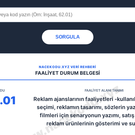
SORGULA
NACEKODU.XYZ VERİ REHBERİ
FAALİYET DURUM BELGESİ
ODU
FAALİYET ALANI TANIMI
.01
Reklam ajanslarının faaliyetleri -kulla
seçimi, reklamın tasarımı, sözlerin ya
filmleri için senaryonun yazımı, satı
reklam ürünlerinin gösterimi ve s