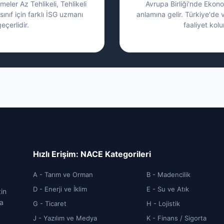
eler Az Tehlikeli, Tehlikeli
Avrupa Birliği'nde Ekonom
sınıf için farklı İSG uzmanı
anlamına gelir. Türkiye'de 
eçerlidir.
faaliyet kolu
Hızlı Erişim: NACE Kategorileri
A - Tarım ve Orman
B - Madencilik
D - Enerji ve İklim
E - Su ve Atık
zin
ca
G - Ticaret
H - Lojistik
J - Yazılım ve Medya
K - Finans / Sigorta