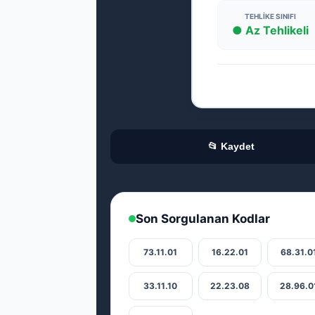
TEHLIKE SINIFI
● Az Tehlikeli
📂 Kaydet
Son Sorgulanan Kodlar
73.11.01
16.22.01
68.31.0
33.11.10
22.23.08
28.96.0