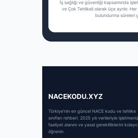
İş sağlığı ve güvenliği kapsamında işletm
ve Çok Tehlikeli olarak üçe ayrılır. Her 
bulundurma süreleri g
NACEKODU.XYZ
Türkiye'nin en güncel NACE kodu ve tehlike
sınıfları rehberi. 2025 yılı verileriyle işletmeni
faaliyet alanını ve yasal gerekliliklerini kolay
öğrenin.