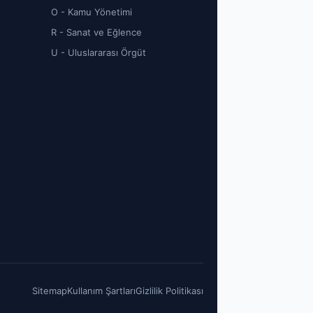
O - Kamu Yönetimi
R - Sanat ve Eğlence
U - Uluslararası Örgüt
Sitemap
Kullanım Şartları
Gizlilik Politikası