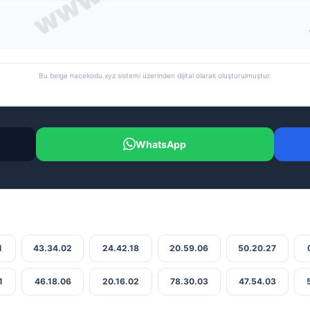
Bu belge nacekodu.xyz sistemi üzerinden dijital olarak oluşturulmuştur.
WhatsApp
1
43.34.02
24.42.18
20.59.06
50.20.27
1
46.18.06
20.16.02
78.30.03
47.54.03