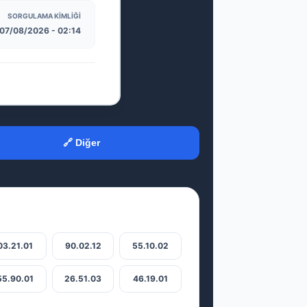
SORGULAMA KIMLIĞI
07/08/2026 - 02:14
🔗 Diğer
03.21.01
90.02.12
55.10.02
55.90.01
26.51.03
46.19.01