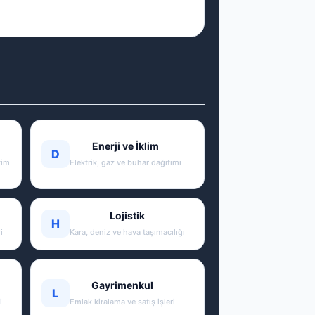
Enerji ve İklim
D
tim
Elektrik, gaz ve buhar dağıtımı
Lojistik
H
i
Kara, deniz ve hava taşımacılığı
Gayrimenkul
L
i
Emlak kiralama ve satış işleri