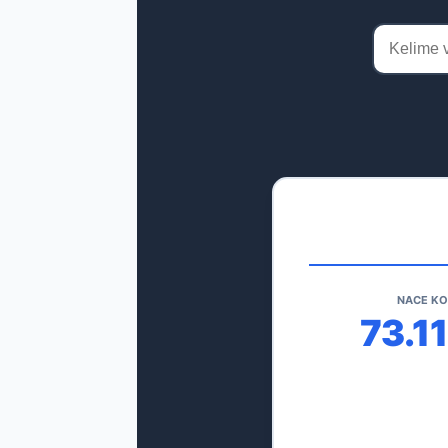
NACE K
73.11