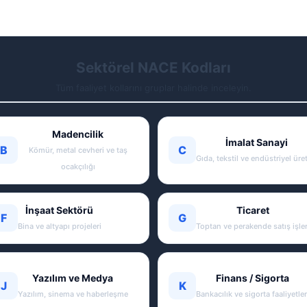
Sektörel NACE Kodları
Tüm faaliyet kollarını gruplar halinde inceleyin.
Madencilik
İmalat Sanayi
B
C
Kömür, metal cevheri ve taş
Gıda, tekstil ve endüstriyel üre
ocakçılığı
İnşaat Sektörü
Ticaret
F
G
Bina ve altyapı projeleri
Toptan ve perakende satış işler
Yazılım ve Medya
Finans / Sigorta
J
K
Yazılım, sinema ve haberleşme
Bankacılık ve sigorta faaliyetler