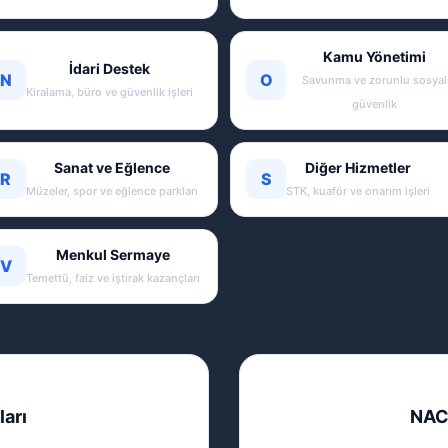
Kamu Yönetimi
İdari Destek
N
O
Savunma ve zorunlu sosyal
Kiralama, büro ve güvenlik işleri
güvenlik
Sanat ve Eğlence
Diğer Hizmetler
R
S
Müzeler, spor ve eğlence parkları
STK, kuaför ve onarım işleri
Menkul Sermaye
V
Temettü, faiz ve iştirak kazançları
ları
NAC