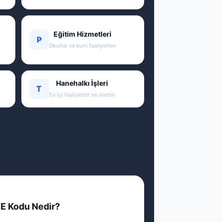
Eğitim Hizmetleri
P
Okullar ve kurs faaliyetleri
Hanehalkı İşleri
T
Ev içi faaliyetler ve üretim
E Kodu Nedir?