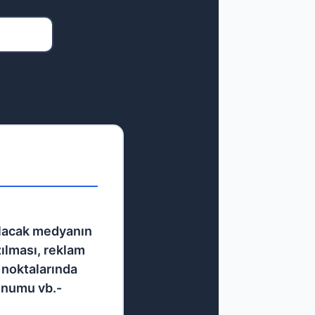
nılacak medyanın
zılması, reklam
ş noktalarında
unumu vb.-