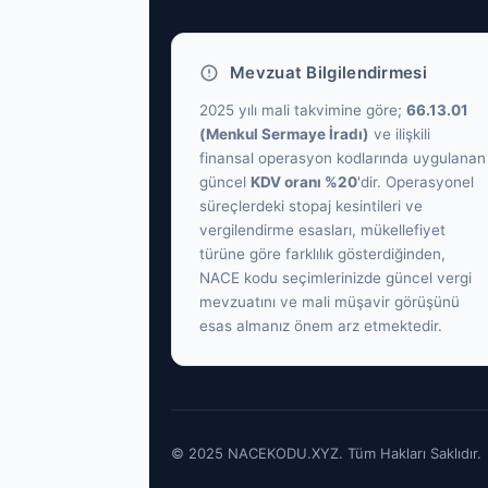
Mevzuat Bilgilendirmesi
2025 yılı mali takvimine göre;
66.13.01
(Menkul Sermaye İradı)
ve ilişkili
finansal operasyon kodlarında uygulanan
güncel
KDV oranı %20
'dir. Operasyonel
süreçlerdeki stopaj kesintileri ve
vergilendirme esasları, mükellefiyet
türüne göre farklılık gösterdiğinden,
NACE kodu seçimlerinizde güncel vergi
mevzuatını ve mali müşavir görüşünü
esas almanız önem arz etmektedir.
© 2025 NACEKODU.XYZ. Tüm Hakları Saklıdır.