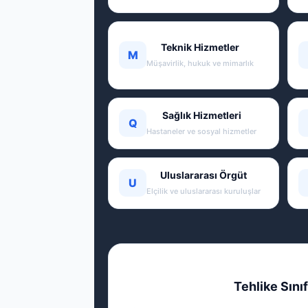
Teknik Hizmetler
M
Müşavirlik, hukuk ve mimarlık
Sağlık Hizmetleri
Q
Hastaneler ve sosyal hizmetler
Uluslararası Örgüt
U
Elçilik ve uluslararası kuruluşlar
Tehlike Sınıf