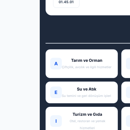
01.45.01
Tarım ve Orman
A
Çiftçilik, avcılık ve ilgili hizmetler
Su ve Atık
E
Su temini ve geri dönüşüm işleri
Turizm ve Gıda
I
Otel, restoran ve yemek
hizmetleri