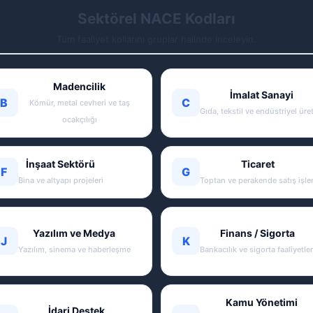
Sektörel NACE Kodları
Tüm faaliyet kollarını gruplar halinde inceleyin.
Madencilik
İmalat Sanayi
B
C
Kömür, metal cevheri ve taş
Gıda, tekstil ve endüstriyel üre
ocakçılığı
İnşaat Sektörü
Ticaret
F
G
Bina ve altyapı projeleri
Toptan ve perakende satış işler
Yazılım ve Medya
Finans / Sigorta
J
K
Yazılım, sinema ve haberleşme
Bankacılık ve sigorta faaliyetler
Kamu Yönetimi
İdari Destek