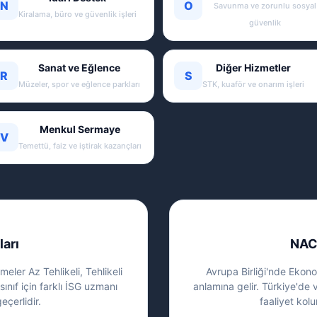
N
O
Savunma ve zorunlu sosyal
Kiralama, büro ve güvenlik işleri
güvenlik
Sanat ve Eğlence
Diğer Hizmetler
R
S
Müzeler, spor ve eğlence parkları
STK, kuaför ve onarım işleri
Menkul Sermaye
V
Temettü, faiz ve iştirak kazançları
ları
NAC
eler Az Tehlikeli, Tehlikeli
Avrupa Birliği'nde Ekonom
sınıf için farklı İSG uzmanı
anlamına gelir. Türkiye'de 
eçerlidir.
faaliyet kolu