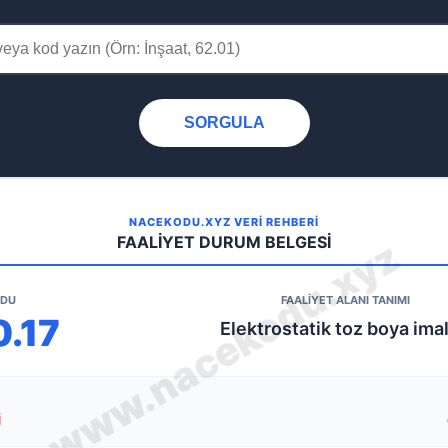
SORGULA
NACEKODU.XYZ VERİ REHBERİ
FAALİYET DURUM BELGESİ
ODU
FAALİYET ALANI TANIMI
0.17
Elektrostatik toz boya imal
i