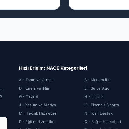
Hızlı Erişim: NACE Kategorileri
A - Tarım ve Orman
B - Madencilik
D - Enerji ve İklim
E - Su ve Atık
zin
ca
G - Ticaret
H - Lojistik
J - Yazılım ve Medya
K - Finans / Sigorta
M - Teknik Hizmetler
N - İdari Destek
P - Eğitim Hizmetleri
Q - Sağlık Hizmetleri