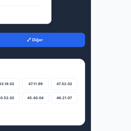
🔗 Diğer
33.19.02
47.11.99
47.52.02
10.52.02
45.40.04
46.21.07