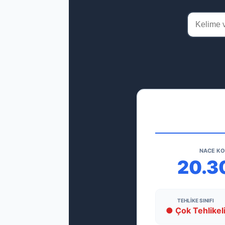
NACE K
20.3
TEHLIKE SINIFI
● Çok Tehlikel