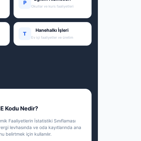
P
Okullar ve kurs faaliyetleri
Hanehalkı İşleri
T
Ev içi faaliyetler ve üretim
E Kodu Nedir?
ik Faaliyetlerin İstatistiki Sınıflaması
vergi levhasında ve oda kayıtlarında ana
nu belirtmek için kullanılır.