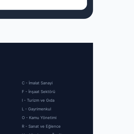
C - İmalat Sanayi
F - İnşaat Sektörü
I - Turizm ve Gıda
L - Gayrimenkul
O - Kamu Yönetimi
R - Sanat ve Eğlence