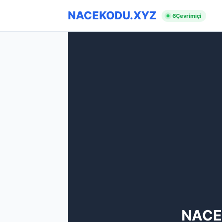
NACEKODU.XYZ
6
Çevrimiçi
NACE