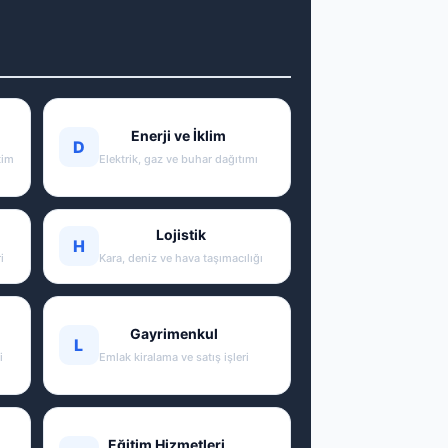
Enerji ve İklim
D
tim
Elektrik, gaz ve buhar dağıtımı
Lojistik
H
i
Kara, deniz ve hava taşımacılığı
Gayrimenkul
L
i
Emlak kiralama ve satış işleri
Eğitim Hizmetleri