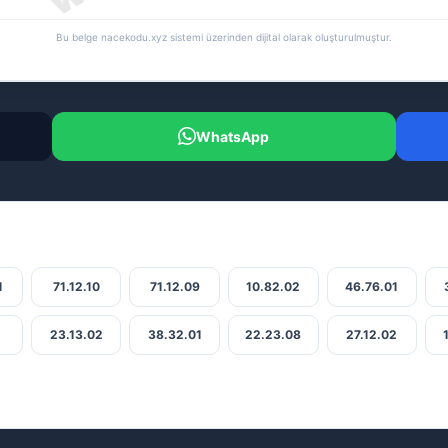
Bu belge nacekodu.xyz sistemi üzerinden dijital olarak oluşturulmuştur.
WhatsApp
1
71.12.10
71.12.09
10.82.02
46.76.01
1
23.13.02
38.32.01
22.23.08
27.12.02