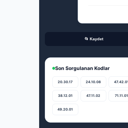
📂 Kaydet
Son Sorgulanan Kodlar
20.30.17
24.10.08
47.42.0
38.12.01
47.11.02
71.11.0
49.20.01