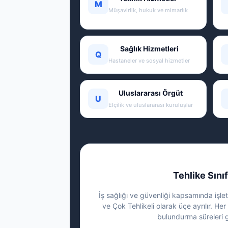
M
Müşavirlik, hukuk ve mimarlık
Sağlık Hizmetleri
Q
Hastaneler ve sosyal hizmetler
Uluslararası Örgüt
U
Elçilik ve uluslararası kuruluşlar
Tehlike Sınıf
İş sağlığı ve güvenliği kapsamında işletm
ve Çok Tehlikeli olarak üçe ayrılır. Her 
bulundurma süreleri g