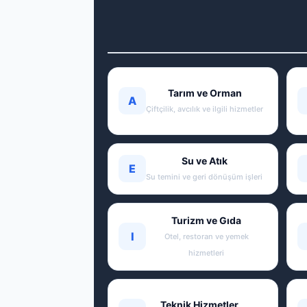
Tarım ve Orman
A
Çiftçilik, avcılık ve ilgili hizmetler
Su ve Atık
E
Su temini ve geri dönüşüm işleri
Turizm ve Gıda
I
Otel, restoran ve yemek
hizmetleri
Teknik Hizmetler