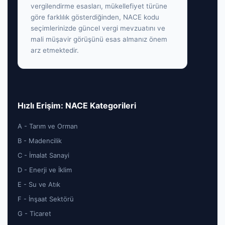
vergilendirme esasları, mükellefiyet türüne
göre farklılık gösterdiğinden, NACE kodu
seçimlerinizde güncel vergi mevzuatını ve
mali müşavir görüşünü esas almanız önem
arz etmektedir.
Hızlı Erişim: NACE Kategorileri
A - Tarım ve Orman
B - Madencilik
C - İmalat Sanayi
D - Enerji ve İklim
E - Su ve Atık
F - İnşaat Sektörü
G - Ticaret