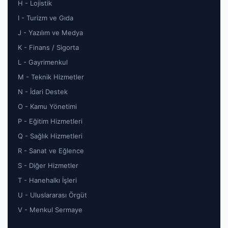
H - Lojistik
I - Turizm ve Gıda
J - Yazılım ve Medya
K - Finans / Sigorta
L - Gayrimenkul
M - Teknik Hizmetler
N - İdari Destek
O - Kamu Yönetimi
P - Eğitim Hizmetleri
Q - Sağlık Hizmetleri
R - Sanat ve Eğlence
S - Diğer Hizmetler
T - Hanehalkı İşleri
U - Uluslararası Örgüt
V - Menkul Sermaye