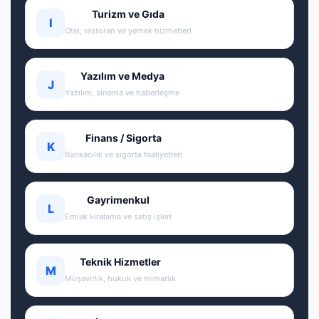
Turizm ve Gıda
I
Otel, restoran ve yemek hizmetleri
Yazılım ve Medya
J
Yazılım, sinema ve haberleşme
Finans / Sigorta
K
Bankacılık ve sigorta faaliyetleri
Gayrimenkul
L
Emlak kiralama ve satış işleri
Teknik Hizmetler
M
Müşavirlik, hukuk ve mimarlık