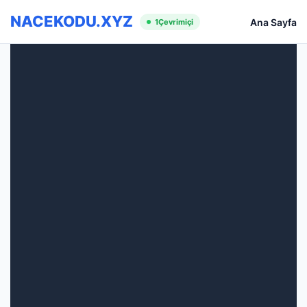
NACEKODU.XYZ
Ana Sayfa
1
Çevrimiçi