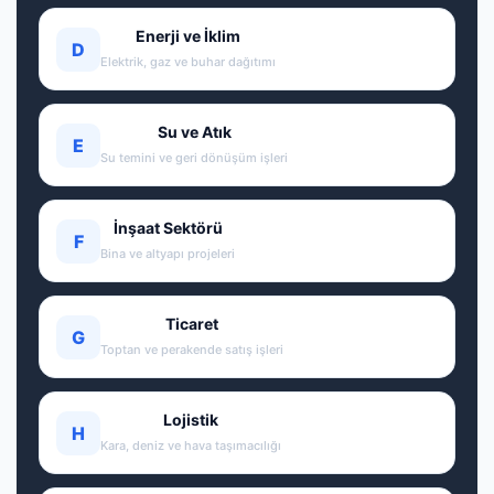
Enerji ve İklim
D
Elektrik, gaz ve buhar dağıtımı
Su ve Atık
E
Su temini ve geri dönüşüm işleri
İnşaat Sektörü
F
Bina ve altyapı projeleri
Ticaret
G
Toptan ve perakende satış işleri
Lojistik
H
Kara, deniz ve hava taşımacılığı