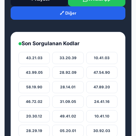
🔗 Diğer
Son Sorgulanan Kodlar
43.21.03
33.20.39
10.41.03
43.99.05
28.92.09
47.54.90
58.19.90
28.14.01
47.89.20
46.72.02
31.09.05
24.41.16
20.30.12
49.41.02
10.41.10
28.29.19
05.20.01
30.92.03