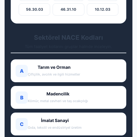
56.30.03
46.31.10
10.12.03
Sektörel NACE Kodları
Tüm faaliyet kollarını gruplar halinde inceleyin.
Tarım ve Orman
A
Çiftçilik, avcılık ve ilgili hizmetler
Madencilik
B
Kömür, metal cevheri ve taş ocakçılığı
İmalat Sanayi
C
Gıda, tekstil ve endüstriyel üretim