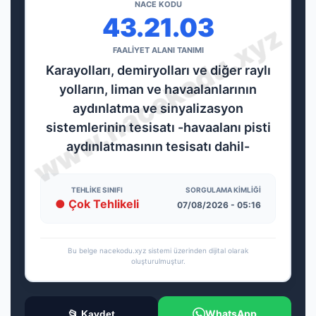
NACE KODU
43.21.03
FAALİYET ALANI TANIMI
Karayolları, demiryolları ve diğer raylı
yolların, liman ve havaalanlarının
aydınlatma ve sinyalizasyon
sistemlerinin tesisatı -havaalanı pisti
aydınlatmasının tesisatı dahil-
TEHLIKE SINIFI
SORGULAMA KIMLIĞI
● Çok Tehlikeli
07/08/2026 - 05:16
Bu belge nacekodu.xyz sistemi üzerinden dijital olarak
oluşturulmuştur.
WhatsApp
📂 Kaydet