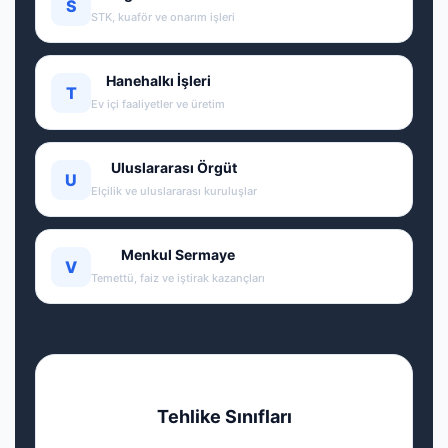
S
STK, kuaför ve onarım işleri
Hanehalkı İşleri
T
Ev içi faaliyetler ve üretim
Uluslararası Örgüt
U
Elçilik ve uluslararası kuruluşlar
Menkul Sermaye
V
Temettü, faiz ve iştirak kazançları
Tehlike Sınıfları