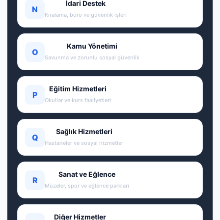
İdari Destek
N
Kiralama, büro ve güvenlik işleri
Kamu Yönetimi
O
Savunma ve zorunlu sosyal güvenlik
Eğitim Hizmetleri
P
Okullar ve kurs faaliyetleri
Sağlık Hizmetleri
Q
Hastaneler ve sosyal hizmetler
Sanat ve Eğlence
R
Müzeler, spor ve eğlence parkları
Diğer Hizmetler