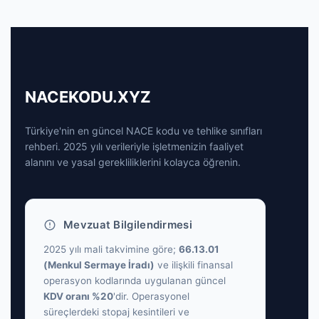
NACEKODU.XYZ
Türkiye'nin en güncel NACE kodu ve tehlike sınıfları
rehberi. 2025 yılı verileriyle işletmenizin faaliyet
alanını ve yasal gerekliliklerini kolayca öğrenin.
Mevzuat Bilgilendirmesi
2025 yılı mali takvimine göre;
66.13.01
(Menkul Sermaye İradı)
ve ilişkili finansal
operasyon kodlarında uygulanan güncel
KDV oranı %20
'dir. Operasyonel
süreçlerdeki stopaj kesintileri ve