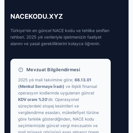
NACEKODU.XYZ
Türkiye'nin en güncel NACE kodu ve tehlike sınıfları
rehberi. 2025 yılı verileriyle işletmenizin faaliyet
alanını ve yasal gerekliliklerini kolayca öğrenin.
Mevzuat Bilgilendirmesi
2025 yılı mali takvimine göre;
66.13.01
(Menkul Sermaye İradı)
ve ilişkili finansal
operasyon kodlarında uygulanan güncel
KDV oranı %20
'dir. Operasyonel
süreçlerdeki stopaj kesintileri ve
vergilendirme esasları, mükellefiyet türüne
göre farklılık gösterdiğinden, NACE kodu
seçimlerinizde güncel vergi mevzuatını ve
mali müşavir görüşünü esas almanız önem