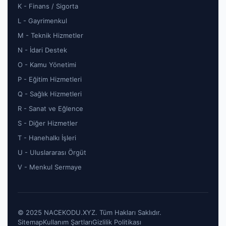
K - Finans / Sigorta
L - Gayrimenkul
M - Teknik Hizmetler
N - İdari Destek
O - Kamu Yönetimi
P - Eğitim Hizmetleri
Q - Sağlık Hizmetleri
R - Sanat ve Eğlence
S - Diğer Hizmetler
T - Hanehalkı İşleri
U - Uluslararası Örgüt
V - Menkul Sermaye
© 2025 NACEKODU.XYZ. Tüm Hakları Saklıdır.
Sitemap
Kullanım Şartları
Gizlilik Politikası