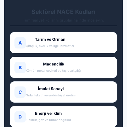
Sektörel NACE Kodları
Tüm faaliyet kollarını gruplar halinde inceleyin.
Tarım ve Orman
A
Çiftçilik, avcılık ve ilgili hizmetler
Madencilik
B
Kömür, metal cevheri ve taş ocakçılığı
İmalat Sanayi
C
Gıda, tekstil ve endüstriyel üretim
Enerji ve İklim
D
Elektrik, gaz ve buhar dağıtımı