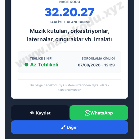
NACE KODU
32.20.27
FAALİYET ALANI TANIMI
Müzik kutuları, orkestriyonlar,
laternalar, çıngıraklar vb. imalatı
TEHLIKE SINIFI
SORGULAMA KIMLIĞI
● Az Tehlikeli
07/08/2026 - 12:29
Bu belge nacekodu.xyz sistemi üzerinden dijital olarak
oluşturulmuştur.
WhatsApp
📂 Kaydet
🔗 Diğer