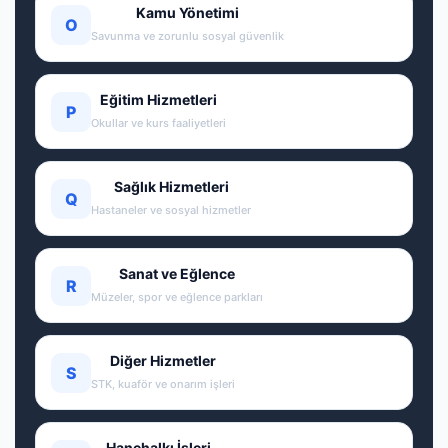
Kamu Yönetimi
O
Savunma ve zorunlu sosyal güvenlik
Eğitim Hizmetleri
P
Okullar ve kurs faaliyetleri
Sağlık Hizmetleri
Q
Hastaneler ve sosyal hizmetler
Sanat ve Eğlence
R
Müzeler, spor ve eğlence parkları
Diğer Hizmetler
S
STK, kuaför ve onarım işleri
Hanehalkı İşleri