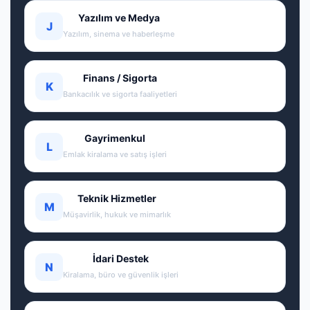
Yazılım ve Medya
J
Yazılım, sinema ve haberleşme
Finans / Sigorta
K
Bankacılık ve sigorta faaliyetleri
Gayrimenkul
L
Emlak kiralama ve satış işleri
Teknik Hizmetler
M
Müşavirlik, hukuk ve mimarlık
İdari Destek
N
Kiralama, büro ve güvenlik işleri