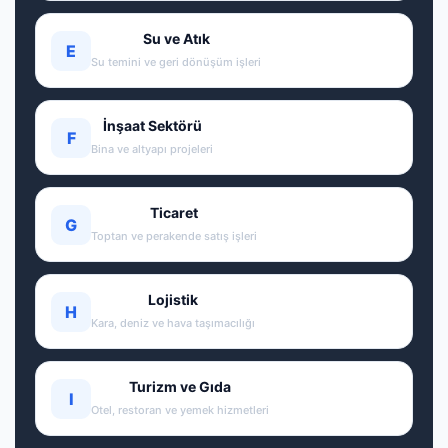
Su ve Atık
E
Su temini ve geri dönüşüm işleri
İnşaat Sektörü
F
Bina ve altyapı projeleri
Ticaret
G
Toptan ve perakende satış işleri
Lojistik
H
Kara, deniz ve hava taşımacılığı
Turizm ve Gıda
I
Otel, restoran ve yemek hizmetleri