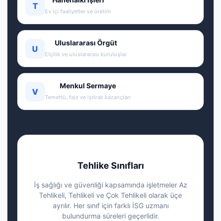
T
Ev içi faaliyetler ve üretim
Uluslararası Örgüt
U
Elçilik ve uluslararası kuruluşlar
Menkul Sermaye
V
Temettü, faiz ve iştirak kazançları
Tehlike Sınıfları
İş sağlığı ve güvenliği kapsamında işletmeler Az
Tehlikeli, Tehlikeli ve Çok Tehlikeli olarak üçe
ayrılır. Her sınıf için farklı İSG uzmanı
bulundurma süreleri geçerlidir.