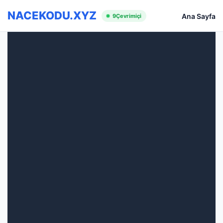
NACEKODU.XYZ
Ana Sayfa
9
Çevrimiçi