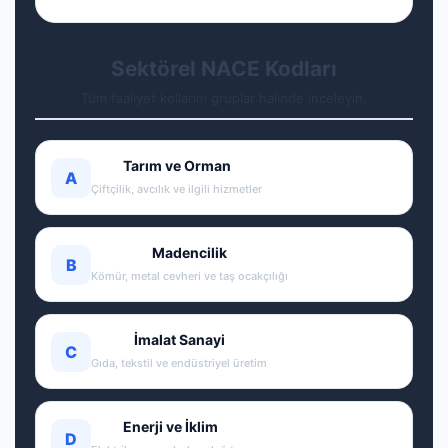
Sektörel NACE Kodları
Tüm faaliyet kollarını gruplar halinde inceleyin.
Tarım ve Orman
A
Çiftçilik, avcılık ve ilgili hizmetler
Madencilik
B
Kömür, metal cevheri ve taş ocakçılığı
İmalat Sanayi
C
Gıda, tekstil ve endüstriyel üretim
Enerji ve İklim
D