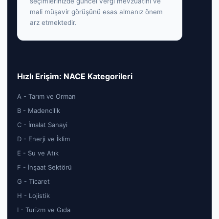
seçimlerinizde güncel vergi mevzuatını ve
mali müşavir görüşünü esas almanız önem
arz etmektedir.
Hızlı Erişim: NACE Kategorileri
A - Tarım ve Orman
B - Madencilik
C - İmalat Sanayi
D - Enerji ve İklim
E - Su ve Atık
F - İnşaat Sektörü
G - Ticaret
H - Lojistik
I - Turizm ve Gıda