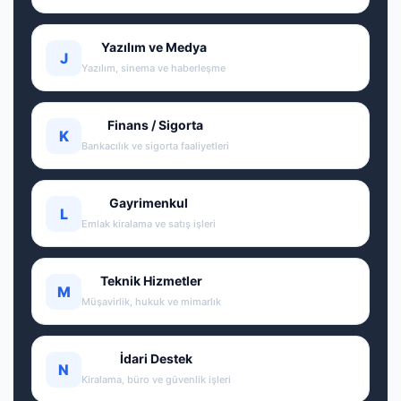
Yazılım ve Medya
J
Yazılım, sinema ve haberleşme
Finans / Sigorta
K
Bankacılık ve sigorta faaliyetleri
Gayrimenkul
L
Emlak kiralama ve satış işleri
Teknik Hizmetler
M
Müşavirlik, hukuk ve mimarlık
İdari Destek
N
Kiralama, büro ve güvenlik işleri