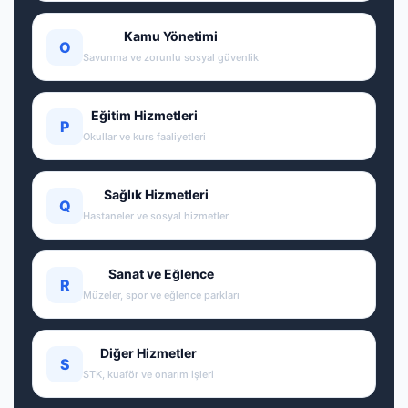
Kamu Yönetimi
O
Savunma ve zorunlu sosyal güvenlik
Eğitim Hizmetleri
P
Okullar ve kurs faaliyetleri
Sağlık Hizmetleri
Q
Hastaneler ve sosyal hizmetler
Sanat ve Eğlence
R
Müzeler, spor ve eğlence parkları
Diğer Hizmetler
S
STK, kuaför ve onarım işleri