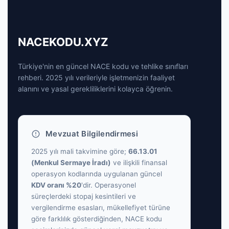
NACEKODU.XYZ
Türkiye'nin en güncel NACE kodu ve tehlike sınıfları
rehberi. 2025 yılı verileriyle işletmenizin faaliyet
alanını ve yasal gerekliliklerini kolayca öğrenin.
Mevzuat Bilgilendirmesi
2025 yılı mali takvimine göre;
66.13.01
(Menkul Sermaye İradı)
ve ilişkili finansal
operasyon kodlarında uygulanan güncel
KDV oranı %20
'dir. Operasyonel
süreçlerdeki stopaj kesintileri ve
vergilendirme esasları, mükellefiyet türüne
göre farklılık gösterdiğinden, NACE kodu