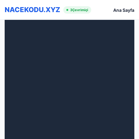
NACEKODU.XYZ
Ana Sayfa
3
Çevrimiçi