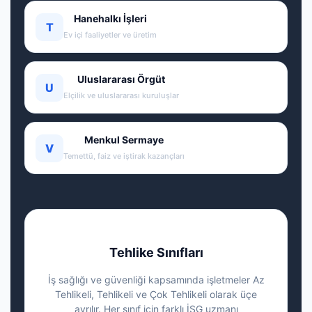
Hanehalkı İşleri
T
Ev içi faaliyetler ve üretim
Uluslararası Örgüt
U
Elçilik ve uluslararası kuruluşlar
Menkul Sermaye
V
Temettü, faiz ve iştirak kazançları
Tehlike Sınıfları
İş sağlığı ve güvenliği kapsamında işletmeler Az
Tehlikeli, Tehlikeli ve Çok Tehlikeli olarak üçe
ayrılır. Her sınıf için farklı İSG uzmanı