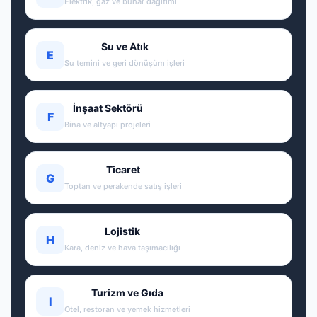
Elektrik, gaz ve buhar dağıtımı
Su ve Atık
E
Su temini ve geri dönüşüm işleri
İnşaat Sektörü
F
Bina ve altyapı projeleri
Ticaret
G
Toptan ve perakende satış işleri
Lojistik
H
Kara, deniz ve hava taşımacılığı
Turizm ve Gıda
I
Otel, restoran ve yemek hizmetleri