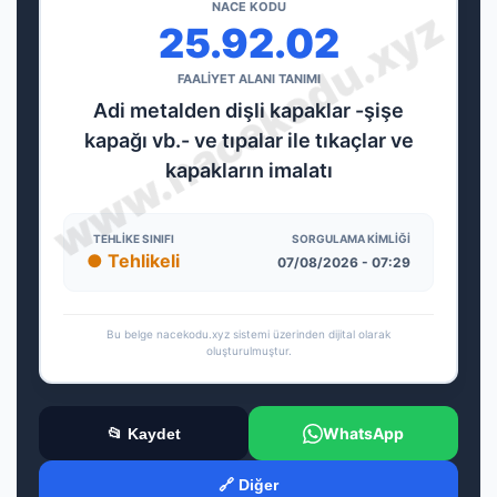
NACE KODU
25.92.02
FAALİYET ALANI TANIMI
Adi metalden dişli kapaklar -şişe
kapağı vb.- ve tıpalar ile tıkaçlar ve
kapakların imalatı
TEHLIKE SINIFI
SORGULAMA KIMLIĞI
● Tehlikeli
07/08/2026 - 07:29
Bu belge nacekodu.xyz sistemi üzerinden dijital olarak
oluşturulmuştur.
WhatsApp
📂 Kaydet
🔗 Diğer