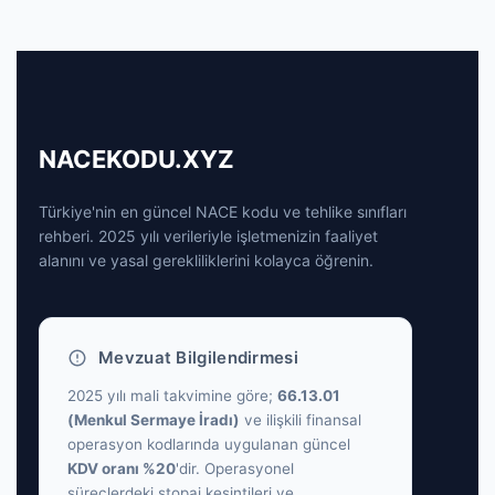
NACEKODU.XYZ
Türkiye'nin en güncel NACE kodu ve tehlike sınıfları
rehberi. 2025 yılı verileriyle işletmenizin faaliyet
alanını ve yasal gerekliliklerini kolayca öğrenin.
Mevzuat Bilgilendirmesi
2025 yılı mali takvimine göre;
66.13.01
(Menkul Sermaye İradı)
ve ilişkili finansal
operasyon kodlarında uygulanan güncel
KDV oranı %20
'dir. Operasyonel
süreçlerdeki stopaj kesintileri ve