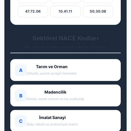
47.72.06
10.41.11
50.30.08
Sektörel NACE Kodları
Tüm faaliyet kollarını gruplar halinde inceleyin.
Tarım ve Orman
A
Çiftçilik, avcılık ve ilgili hizmetler
Madencilik
B
Kömür, metal cevheri ve taş ocakçılığı
İmalat Sanayi
C
Gıda, tekstil ve endüstriyel üretim