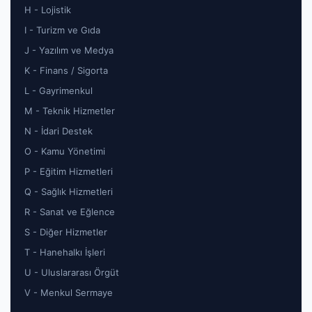
H - Lojistik
I - Turizm ve Gıda
J - Yazılım ve Medya
K - Finans / Sigorta
L - Gayrimenkul
M - Teknik Hizmetler
N - İdari Destek
O - Kamu Yönetimi
P - Eğitim Hizmetleri
Q - Sağlık Hizmetleri
R - Sanat ve Eğlence
S - Diğer Hizmetler
T - Hanehalkı İşleri
U - Uluslararası Örgüt
V - Menkul Sermaye