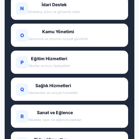
İdari Destek
N
Kiralama, büro ve güvenlik işleri
Kamu Yönetimi
O
Savunma ve zorunlu sosyal güvenlik
Eğitim Hizmetleri
P
Okullar ve kurs faaliyetleri
Sağlık Hizmetleri
Q
Hastaneler ve sosyal hizmetler
Sanat ve Eğlence
R
Müzeler, spor ve eğlence parkları