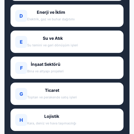
Enerji ve İklim
D
Elektrik, gaz ve buhar dağıtımı
Su ve Atık
E
Su temini ve geri dönüşüm işleri
İnşaat Sektörü
F
Bina ve altyapı projeleri
Ticaret
G
Toptan ve perakende satış işleri
Lojistik
H
Kara, deniz ve hava taşımacılığı