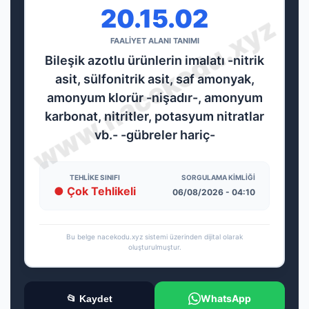
20.15.02
FAALİYET ALANI TANIMI
Bileşik azotlu ürünlerin imalatı -nitrik
asit, sülfonitrik asit, saf amonyak,
amonyum klorür -nişadır-, amonyum
karbonat, nitritler, potasyum nitratlar
vb.- -gübreler hariç-
TEHLIKE SINIFI
SORGULAMA KIMLIĞI
● Çok Tehlikeli
06/08/2026 - 04:10
Bu belge nacekodu.xyz sistemi üzerinden dijital olarak
oluşturulmuştur.
WhatsApp
📂 Kaydet