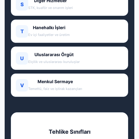
Diğer Hizmetler
S
STK, kuaför ve onarım işleri
Hanehalkı İşleri
T
Ev içi faaliyetler ve üretim
Uluslararası Örgüt
U
Elçilik ve uluslararası kuruluşlar
Menkul Sermaye
V
Temettü, faiz ve iştirak kazançları
Tehlike Sınıfları