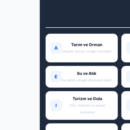
Tarım ve Orman
A
Çiftçilik, avcılık ve ilgili hizmetler
Su ve Atık
E
Su temini ve geri dönüşüm işleri
Turizm ve Gıda
I
Otel, restoran ve yemek
hizmetleri