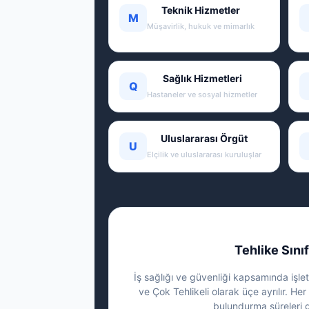
Teknik Hizmetler
M
Müşavirlik, hukuk ve mimarlık
Sağlık Hizmetleri
Q
Hastaneler ve sosyal hizmetler
Uluslararası Örgüt
U
Elçilik ve uluslararası kuruluşlar
Tehlike Sınıf
İş sağlığı ve güvenliği kapsamında işletm
ve Çok Tehlikeli olarak üçe ayrılır. Her 
bulundurma süreleri g