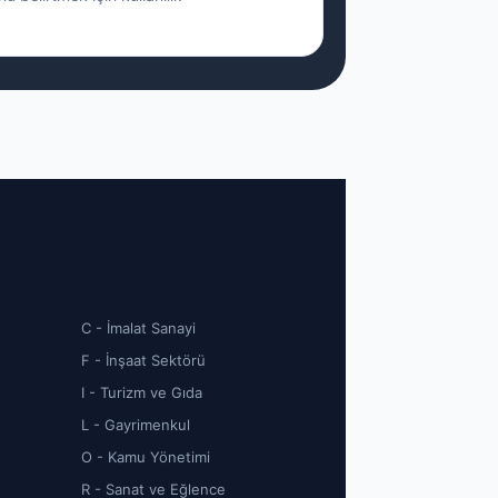
C - İmalat Sanayi
F - İnşaat Sektörü
I - Turizm ve Gıda
L - Gayrimenkul
O - Kamu Yönetimi
R - Sanat ve Eğlence