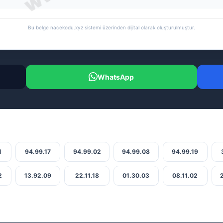
Bu belge nacekodu.xyz sistemi üzerinden dijital olarak oluşturulmuştur.
WhatsApp
1
94.99.17
94.99.02
94.99.08
94.99.19
2
13.92.09
22.11.18
01.30.03
08.11.02