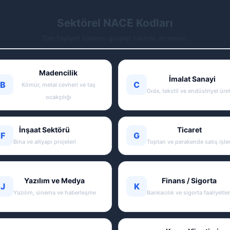
Sektörel NACE Kodları
Tüm faaliyet kollarını gruplar halinde inceleyin.
Madencilik
İmalat Sanayi
B
C
Kömür, metal cevheri ve taş
Gıda, tekstil ve endüstriyel üre
ocakçılığı
İnşaat Sektörü
Ticaret
F
G
Bina ve altyapı projeleri
Toptan ve perakende satış işler
Yazılım ve Medya
Finans / Sigorta
J
K
Yazılım, sinema ve haberleşme
Bankacılık ve sigorta faaliyetler