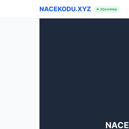
NACEKODU.XYZ
2
Çevrimiçi
NACE