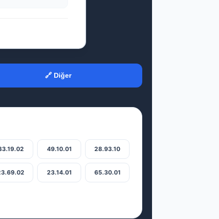
🔗 Diğer
33.19.02
49.10.01
28.93.10
23.69.02
23.14.01
65.30.01