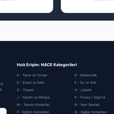
Hızlı Erişim: NACE Kategorileri
A - Tarım ve Orman
B - Madencilik
D - Enerji ve İklim
E - Su ve Atık
zin
ca
G - Ticaret
H - Lojistik
J - Yazılım ve Medya
K - Finans / Sigorta
M - Teknik Hizmetler
N - İdari Destek
P - Eğitim Hizmetleri
Q - Sağlık Hizmetleri