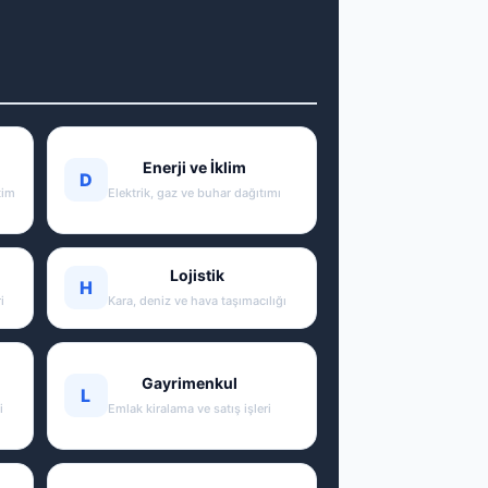
Enerji ve İklim
D
tim
Elektrik, gaz ve buhar dağıtımı
Lojistik
H
i
Kara, deniz ve hava taşımacılığı
Gayrimenkul
L
i
Emlak kiralama ve satış işleri