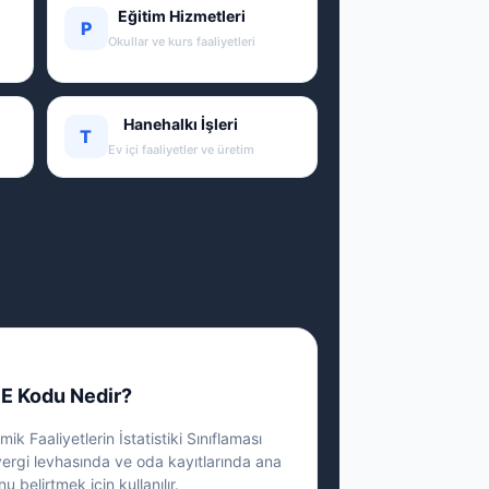
Eğitim Hizmetleri
P
Okullar ve kurs faaliyetleri
Hanehalkı İşleri
T
Ev içi faaliyetler ve üretim
E Kodu Nedir?
ik Faaliyetlerin İstatistiki Sınıflaması
vergi levhasında ve oda kayıtlarında ana
nu belirtmek için kullanılır.