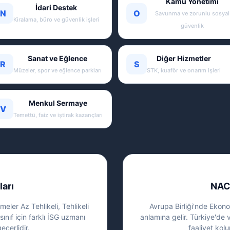
Kamu Yönetimi
İdari Destek
N
O
Savunma ve zorunlu sosyal
Kiralama, büro ve güvenlik işleri
güvenlik
Sanat ve Eğlence
Diğer Hizmetler
R
S
Müzeler, spor ve eğlence parkları
STK, kuaför ve onarım işleri
Menkul Sermaye
V
Temettü, faiz ve iştirak kazançları
ları
NAC
eler Az Tehlikeli, Tehlikeli
Avrupa Birliği'nde Ekonom
sınıf için farklı İSG uzmanı
anlamına gelir. Türkiye'de 
eçerlidir.
faaliyet kolu