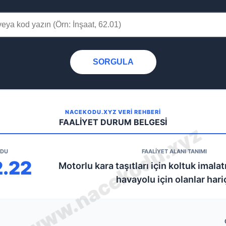
SORGULA
NACEKODU.XYZ VERİ REHBERİ
FAALİYET DURUM BELGESİ
ODU
FAALİYET ALANI TANIMI
2.22
Motorlu kara taşıtları için koltuk imala
havayolu için olanlar hari