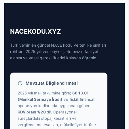
NACEKODU.XYZ
Türkiye'nin en güncel NACE kodu ve tehlike sınıfları
rehberi. 2025 yılı verileriyle işletmenizin faaliyet
alanını ve yasal gerekliliklerini kolayca öğrenin.
Mevzuat Bilgilendirmesi
2025 yılı mali takvimine göre;
66.13.01
(Menkul Sermaye İradı)
ve ilişkili finansal
operasyon kodlarında uygulanan güncel
KDV oranı %20
'dir. Operasyonel
süreçlerdeki stopaj kesintileri ve
vergilendirme esasları, mükellefiyet türüne