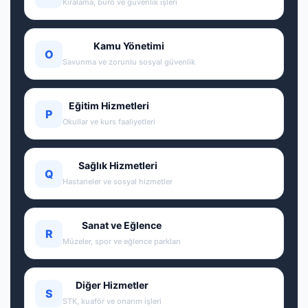
Kiralama, büro ve güvenlik işleri
Kamu Yönetimi
O
Savunma ve zorunlu sosyal güvenlik
Eğitim Hizmetleri
P
Okullar ve kurs faaliyetleri
Sağlık Hizmetleri
Q
Hastaneler ve sosyal hizmetler
Sanat ve Eğlence
R
Müzeler, spor ve eğlence parkları
Diğer Hizmetler
S
STK, kuaför ve onarım işleri