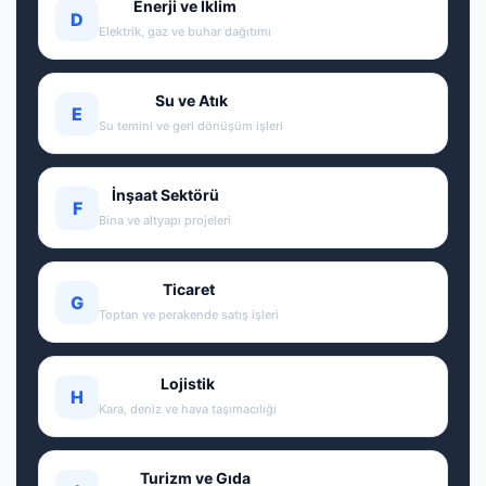
Enerji ve İklim
D
Elektrik, gaz ve buhar dağıtımı
Su ve Atık
E
Su temini ve geri dönüşüm işleri
İnşaat Sektörü
F
Bina ve altyapı projeleri
Ticaret
G
Toptan ve perakende satış işleri
Lojistik
H
Kara, deniz ve hava taşımacılığı
Turizm ve Gıda