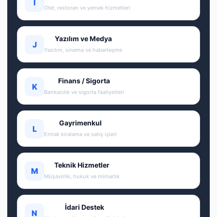
I
Otel, restoran ve yemek hizmetleri
Yazılım ve Medya
J
Yazılım, sinema ve haberleşme
Finans / Sigorta
K
Bankacılık ve sigorta faaliyetleri
Gayrimenkul
L
Emlak kiralama ve satış işleri
Teknik Hizmetler
M
Müşavirlik, hukuk ve mimarlık
İdari Destek
N