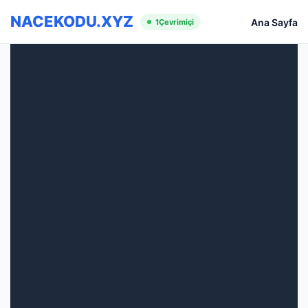
NACEKODU.XYZ
Ana Sayfa
1
Çevrimiçi