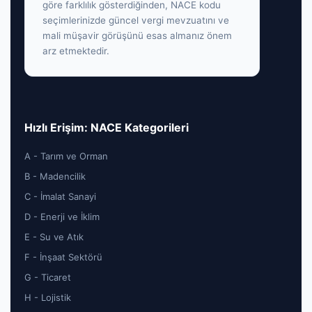
göre farklılık gösterdiğinden, NACE kodu
seçimlerinizde güncel vergi mevzuatını ve
mali müşavir görüşünü esas almanız önem
arz etmektedir.
Hızlı Erişim: NACE Kategorileri
A - Tarım ve Orman
B - Madencilik
C - İmalat Sanayi
D - Enerji ve İklim
E - Su ve Atık
F - İnşaat Sektörü
G - Ticaret
H - Lojistik