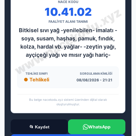
NACE KODU
10.41.02
FAALİYET ALANI TANIMI
Bitkisel sıvı yağ -yenilebilen- imalatı -
soya, susam, haşhaş, pamuk, fındık,
kolza, hardal vb. yağlar- -zeytin yağı,
ayçiçeği yağı ve mısır yağı hariç-
TEHLIKE SINIFI
SORGULAMA KIMLIĞI
● Tehlikeli
08/08/2026 - 21:21
Bu belge nacekodu.xyz sistemi üzerinden dijital olarak
oluşturulmuştur.
WhatsApp
📂 Kaydet