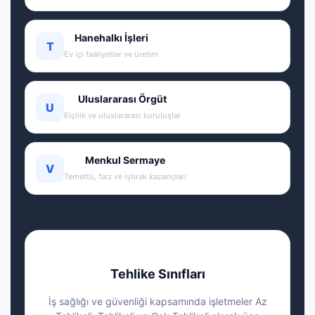
Hanehalkı İşleri
T
Ev içi faaliyetler ve üretim
Uluslararası Örgüt
U
Elçilik ve uluslararası kuruluşlar
Menkul Sermaye
V
Temettü, faiz ve iştirak kazançları
Tehlike Sınıfları
İş sağlığı ve güvenliği kapsamında işletmeler Az