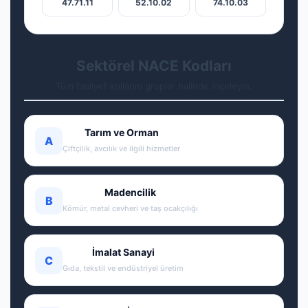
47.71.11
52.10.02
74.10.03
Sektörel NACE Kodları
Tüm faaliyet kollarını gruplar halinde inceleyin.
Tarım ve Orman
A
Çiftçilik, avcılık ve ilgili hizmetler
Madencilik
B
Kömür, metal cevheri ve taş ocakçılığı
İmalat Sanayi
C
Gıda, tekstil ve endüstriyel üretim