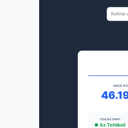
NACE K
46.1
TEHLIKE SINIFI
● Az Tehlikeli