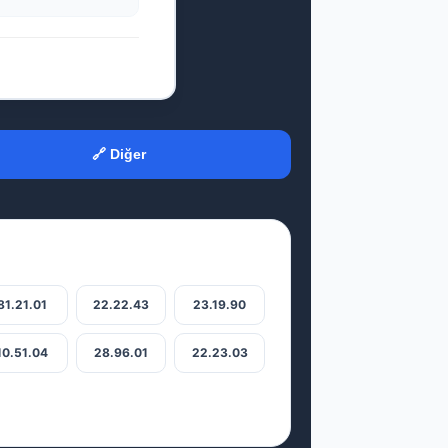
🔗 Diğer
81.21.01
22.22.43
23.19.90
10.51.04
28.96.01
22.23.03