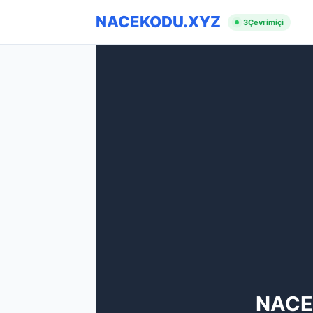
NACEKODU.XYZ
3
Çevrimiçi
NACE