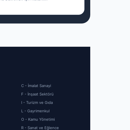
C - İmalat Sanayi
F - İnşaat Sektörü
I - Turizm ve Gıda
L - Gayrimenkul
O - Kamu Yönetimi
R - Sanat ve Eğlence