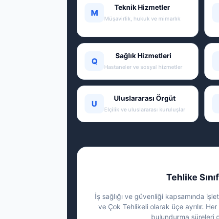
Teknik Hizmetler
M
Müşavirlik, hukuk ve mimarlık
Sağlık Hizmetleri
Q
Hastaneler ve sosyal hizmetler
Uluslararası Örgüt
U
Elçilik ve uluslararası kuruluşlar
Tehlike Sınıf
İş sağlığı ve güvenliği kapsamında işletm
ve Çok Tehlikeli olarak üçe ayrılır. Her 
bulundurma süreleri g