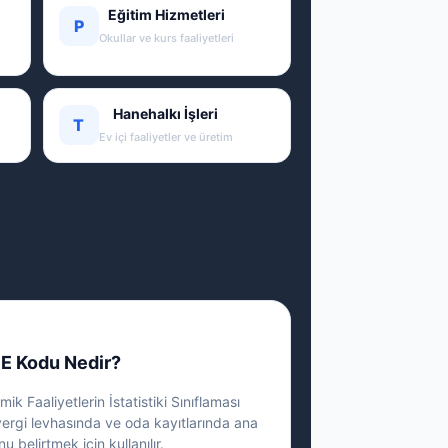
Eğitim Hizmetleri
P
Okullar ve kurs faaliyetleri
Hanehalkı İşleri
T
Ev içi faaliyetler ve üretim
E Kodu Nedir?
ik Faaliyetlerin İstatistiki Sınıflaması
vergi levhasında ve oda kayıtlarında ana
nu belirtmek için kullanılır.