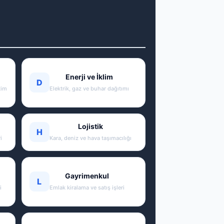
Enerji ve İklim
D
tim
Elektrik, gaz ve buhar dağıtımı
Lojistik
H
i
Kara, deniz ve hava taşımacılığı
Gayrimenkul
L
i
Emlak kiralama ve satış işleri