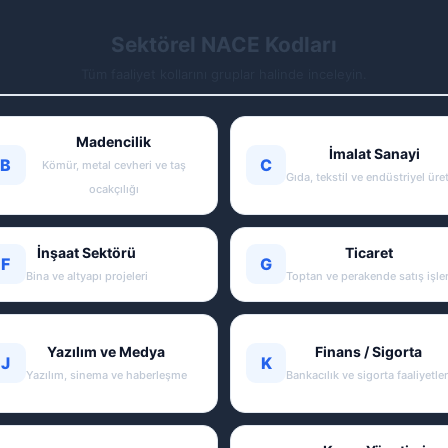
Sektörel NACE Kodları
Tüm faaliyet kollarını gruplar halinde inceleyin.
Madencilik
İmalat Sanayi
B
C
Kömür, metal cevheri ve taş
Gıda, tekstil ve endüstriyel üre
ocakçılığı
İnşaat Sektörü
Ticaret
F
G
Bina ve altyapı projeleri
Toptan ve perakende satış işler
Yazılım ve Medya
Finans / Sigorta
J
K
Yazılım, sinema ve haberleşme
Bankacılık ve sigorta faaliyetler