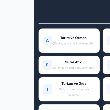
Tarım ve Orman
A
Çiftçilik, avcılık ve ilgili hizmetler
Su ve Atık
E
Su temini ve geri dönüşüm işleri
Turizm ve Gıda
I
Otel, restoran ve yemek
hizmetleri