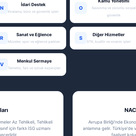
Kamu Yönetimi
İdari Destek
N
O
Savunma ve zorunlu sosyal
Kiralama, büro ve güvenlik işleri
güvenlik
Sanat ve Eğlence
Diğer Hizmetler
R
S
Müzeler, spor ve eğlence parkları
STK, kuaför ve onarım işleri
Menkul Sermaye
V
Temettü, faiz ve iştirak kazançları
ları
NAC
eler Az Tehlikeli, Tehlikeli
Avrupa Birliği'nde Ekonom
sınıf için farklı İSG uzmanı
anlamına gelir. Türkiye'de 
eçerlidir.
faaliyet kolu