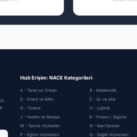
Hızlı Erişim: NACE Kategorileri
A - Tarım ve Orman
B - Madencilik
D - Enerji ve İklim
E - Su ve Atık
zin
ca
G - Ticaret
H - Lojistik
J - Yazılım ve Medya
K - Finans / Sigorta
M - Teknik Hizmetler
N - İdari Destek
P - Eğitim Hizmetleri
Q - Sağlık Hizmetleri