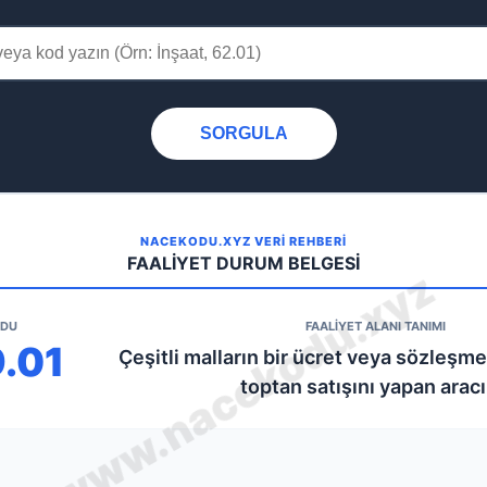
SORGULA
NACEKODU.XYZ VERİ REHBERİ
FAALİYET DURUM BELGESİ
ODU
FAALİYET ALANI TANIMI
9.01
Çeşitli malların bir ücret veya sözleşme
toptan satışını yapan aracı