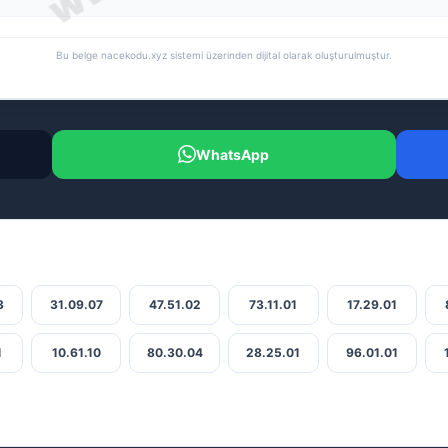
Bu belge nacekodu.xyz sistemi üzerinden dijital olarak oluşturulmuştur.
WhatsApp
3
31.09.07
47.51.02
73.11.01
17.29.01
1
10.61.10
80.30.04
28.25.01
96.01.01