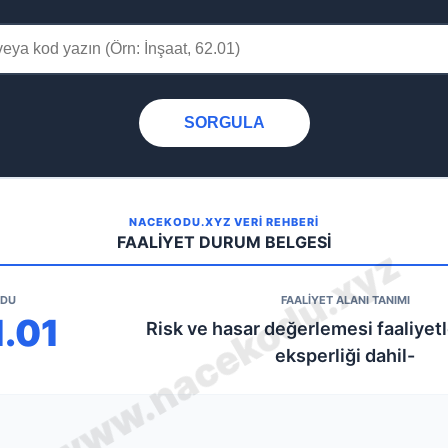
SORGULA
NACEKODU.XYZ VERİ REHBERİ
FAALİYET DURUM BELGESİ
ODU
FAALİYET ALANI TANIMI
1.01
Risk ve hasar değerlemesi faaliyetl
eksperliği dahil-