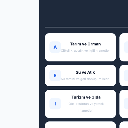
Tarım ve Orman
A
Çiftçilik, avcılık ve ilgili hizmetler
Su ve Atık
E
Su temini ve geri dönüşüm işleri
Turizm ve Gıda
I
Otel, restoran ve yemek
hizmetleri