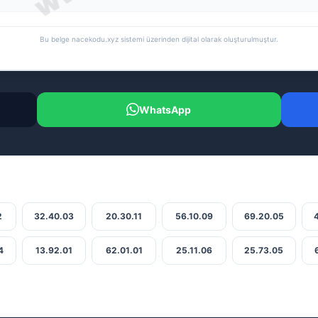
Bu belge nacekodu.xyz sistemi üzerinden dijital olarak oluşturulmuştur.
WhatsApp
2
32.40.03
20.30.11
56.10.09
69.20.05
4
13.92.01
62.01.01
25.11.06
25.73.05