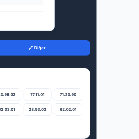
🔗 Diğer
43.99.02
77.11.01
71.20.90
62.03.01
28.93.03
62.02.01