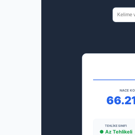
NACE K
66.2
TEHLIKE SINIFI
● Az Tehlikeli