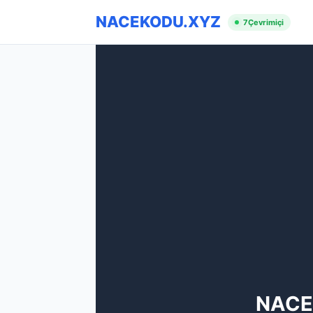
NACEKODU.XYZ
7
Çevrimiçi
NACE