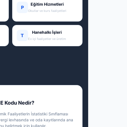
Eğitim Hizmetleri
P
Okullar ve kurs faaliyetleri
Hanehalkı İşleri
T
Ev içi faaliyetler ve üretim
E Kodu Nedir?
ik Faaliyetlerin İstatistiki Sınıflaması
vergi levhasında ve oda kayıtlarında ana
nu belirtmek için kullanılır.