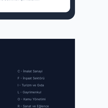
C - İmalat Sanayi
F - İnşaat Sektörü
I - Turizm ve Gıda
L - Gayrimenkul
O - Kamu Yönetimi
R - Sanat ve Eğlence