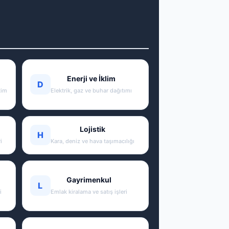
Enerji ve İklim
D
tim
Elektrik, gaz ve buhar dağıtımı
Lojistik
H
i
Kara, deniz ve hava taşımacılığı
Gayrimenkul
L
i
Emlak kiralama ve satış işleri