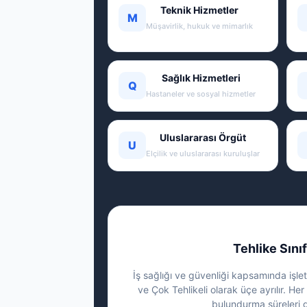
Teknik Hizmetler
M
Müşavirlik, hukuk ve mimarlık
Sağlık Hizmetleri
Q
Hastaneler ve sosyal hizmetler
Uluslararası Örgüt
U
Elçilik ve uluslararası kuruluşlar
Tehlike Sınıf
İş sağlığı ve güvenliği kapsamında işletm
ve Çok Tehlikeli olarak üçe ayrılır. Her 
bulundurma süreleri g