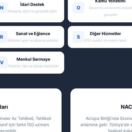
Kamu Yönetimi
İdari Destek
N
O
Savunma ve zorunlu sosyal
Kiralama, büro ve güvenlik işleri
güvenlik
Sanat ve Eğlence
Diğer Hizmetler
R
S
Müzeler, spor ve eğlence parkları
STK, kuaför ve onarım işleri
Menkul Sermaye
V
Temettü, faiz ve iştirak kazançları
ları
NAC
eler Az Tehlikeli, Tehlikeli
Avrupa Birliği'nde Ekonom
sınıf için farklı İSG uzmanı
anlamına gelir. Türkiye'de 
eçerlidir.
faaliyet kolu