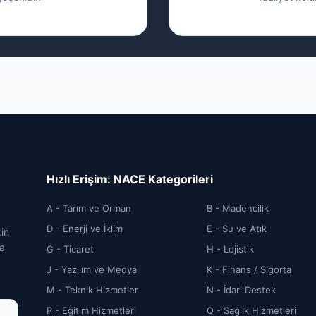
Hızlı Erişim: NACE Kategorileri
A - Tarım ve Orman
B - Madencilik
D - Enerji ve İklim
E - Su ve Atık
zin
ca
G - Ticaret
H - Lojistik
J - Yazılım ve Medya
K - Finans / Sigorta
M - Teknik Hizmetler
N - İdari Destek
P - Eğitim Hizmetleri
Q - Sağlık Hizmetleri