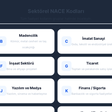
Sektörel NACE Kodları
Tüm faaliyet kollarını gruplar halinde inceleyin.
Madencilik
İmalat Sanayi
B
C
Kömür, metal cevheri ve taş
Gıda, tekstil ve endüstriyel üre
ocakçılığı
İnşaat Sektörü
Ticaret
F
G
Bina ve altyapı projeleri
Toptan ve perakende satış işler
Yazılım ve Medya
Finans / Sigorta
J
K
Yazılım, sinema ve haberleşme
Bankacılık ve sigorta faaliyetler