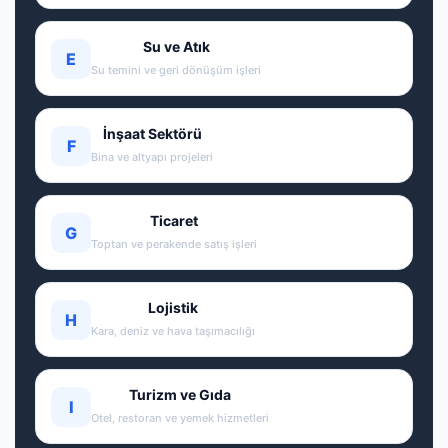
Su ve Atık
E
Su temini ve geri dönüşüm işleri
İnşaat Sektörü
F
Bina ve altyapı projeleri
Ticaret
G
Toptan ve perakende satış işleri
Lojistik
H
Kara, deniz ve hava taşımacılığı
Turizm ve Gıda
I
Otel, restoran ve yemek hizmetleri