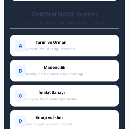
Sektörel NACE Kodları
Tüm faaliyet kollarını gruplar halinde inceleyin.
Tarım ve Orman
A
Çiftçilik, avcılık ve ilgili hizmetler
Madencilik
B
Kömür, metal cevheri ve taş ocakçılığı
İmalat Sanayi
C
Gıda, tekstil ve endüstriyel üretim
Enerji ve İklim
D
Elektrik, gaz ve buhar dağıtımı