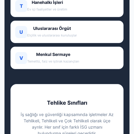
Hanehalkı İşleri
T
Ev içi faaliyetler ve üretim
Uluslararası Örgüt
U
Elçilik ve uluslararası kuruluşlar
Menkul Sermaye
V
Temettü, faiz ve iştirak kazançları
Tehlike Sınıfları
İş sağlığı ve güvenliği kapsamında işletmeler Az
Tehlikeli, Tehlikeli ve Çok Tehlikeli olarak üçe
ayrılır. Her sınıf için farklı İSG uzmanı
bulundurma süreleri geçerlidir.