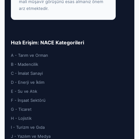
mali müşavir görüşünü esas almanız önem
arz etmektedir.
Hızlı Erişim: NACE Kategorileri
A - Tarım ve Orman
B - Madencilik
C - İmalat Sanayi
D - Enerji ve İklim
E - Su ve Atık
F - İnşaat Sektörü
G - Ticaret
H - Lojistik
I - Turizm ve Gıda
J - Yazılım ve Medya