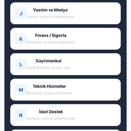
Yazılım ve Medya
J
Yazılım, sinema ve haberleşme
Finans / Sigorta
K
Bankacılık ve sigorta faaliyetleri
Gayrimenkul
L
Emlak kiralama ve satış işleri
Teknik Hizmetler
M
Müşavirlik, hukuk ve mimarlık
İdari Destek
N
Kiralama, büro ve güvenlik işleri