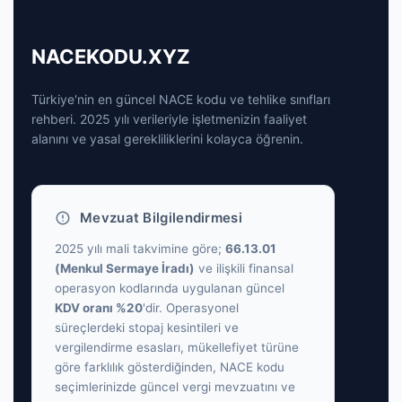
NACEKODU.XYZ
Türkiye'nin en güncel NACE kodu ve tehlike sınıfları
rehberi. 2025 yılı verileriyle işletmenizin faaliyet
alanını ve yasal gerekliliklerini kolayca öğrenin.
Mevzuat Bilgilendirmesi
2025 yılı mali takvimine göre;
66.13.01
(Menkul Sermaye İradı)
ve ilişkili finansal
operasyon kodlarında uygulanan güncel
KDV oranı %20
'dir. Operasyonel
süreçlerdeki stopaj kesintileri ve
vergilendirme esasları, mükellefiyet türüne
göre farklılık gösterdiğinden, NACE kodu
seçimlerinizde güncel vergi mevzuatını ve