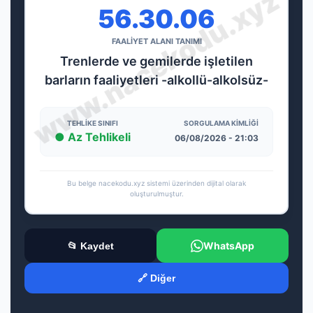
56.30.06
FAALİYET ALANI TANIMI
Trenlerde ve gemilerde işletilen
barların faaliyetleri -alkollü-alkolsüz-
TEHLIKE SINIFI
SORGULAMA KIMLIĞI
● Az Tehlikeli
06/08/2026 - 21:03
Bu belge nacekodu.xyz sistemi üzerinden dijital olarak
oluşturulmuştur.
WhatsApp
📂 Kaydet
🔗 Diğer