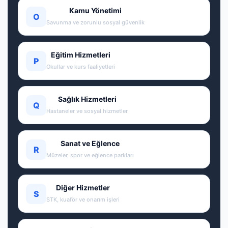
Kamu Yönetimi
O
Savunma ve zorunlu sosyal güvenlik
Eğitim Hizmetleri
P
Okullar ve kurs faaliyetleri
Sağlık Hizmetleri
Q
Hastaneler ve sosyal hizmetler
Sanat ve Eğlence
R
Müzeler, spor ve eğlence parkları
Diğer Hizmetler
S
STK, kuaför ve onarım işleri