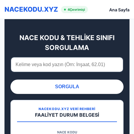
NACEKODU.XYZ
Ana Sayfa
4
Çevrimiçi
NACE KODU & TEHLİKE SINIFI
SORGULAMA
SORGULA
NACEKODU.XYZ VERİ REHBERİ
FAALİYET DURUM BELGESİ
NACE KODU