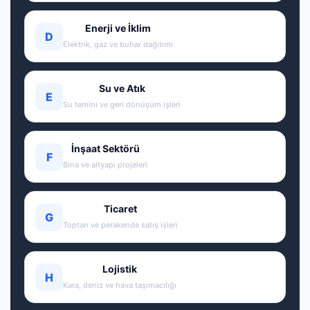
Enerji ve İklim
D
Elektrik, gaz ve buhar dağıtımı
Su ve Atık
E
Su temini ve geri dönüşüm işleri
İnşaat Sektörü
F
Bina ve altyapı projeleri
Ticaret
G
Toptan ve perakende satış işleri
Lojistik
H
Kara, deniz ve hava taşımacılığı