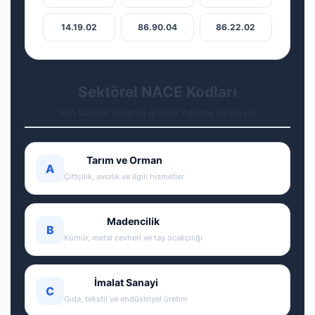
14.19.02
86.90.04
86.22.02
Sektörel NACE Kodları
Tüm faaliyet kollarını gruplar halinde inceleyin.
Tarım ve Orman
A
Çiftçilik, avcılık ve ilgili hizmetler
Madencilik
B
Kömür, metal cevheri ve taş ocakçılığı
İmalat Sanayi
C
Gıda, tekstil ve endüstriyel üretim