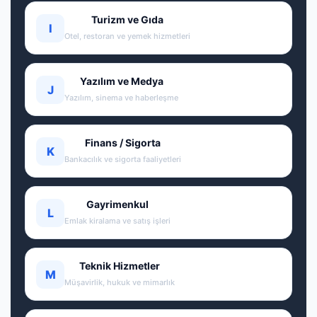
Turizm ve Gıda
I
Otel, restoran ve yemek hizmetleri
Yazılım ve Medya
J
Yazılım, sinema ve haberleşme
Finans / Sigorta
K
Bankacılık ve sigorta faaliyetleri
Gayrimenkul
L
Emlak kiralama ve satış işleri
Teknik Hizmetler
M
Müşavirlik, hukuk ve mimarlık