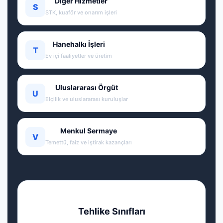
Diğer Hizmetler
S
STK, kuaför ve onarım işleri
Hanehalkı İşleri
T
Ev içi faaliyetler ve üretim
Uluslararası Örgüt
U
Elçilik ve uluslararası kuruluşlar
Menkul Sermaye
V
Temettü, faiz ve iştirak kazançları
Tehlike Sınıfları