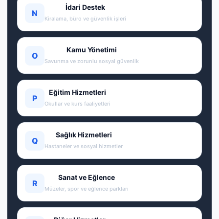
İdari Destek
N
Kiralama, büro ve güvenlik işleri
Kamu Yönetimi
O
Savunma ve zorunlu sosyal güvenlik
Eğitim Hizmetleri
P
Okullar ve kurs faaliyetleri
Sağlık Hizmetleri
Q
Hastaneler ve sosyal hizmetler
Sanat ve Eğlence
R
Müzeler, spor ve eğlence parkları