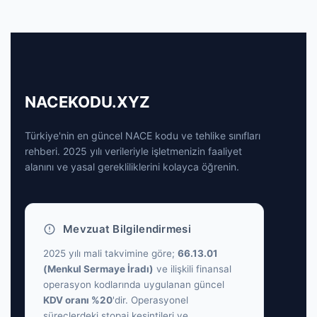
NACEKODU.XYZ
Türkiye'nin en güncel NACE kodu ve tehlike sınıfları
rehberi. 2025 yılı verileriyle işletmenizin faaliyet
alanını ve yasal gerekliliklerini kolayca öğrenin.
Mevzuat Bilgilendirmesi
2025 yılı mali takvimine göre;
66.13.01
(Menkul Sermaye İradı)
ve ilişkili finansal
operasyon kodlarında uygulanan güncel
KDV oranı %20
'dir. Operasyonel
süreçlerdeki stopaj kesintileri ve