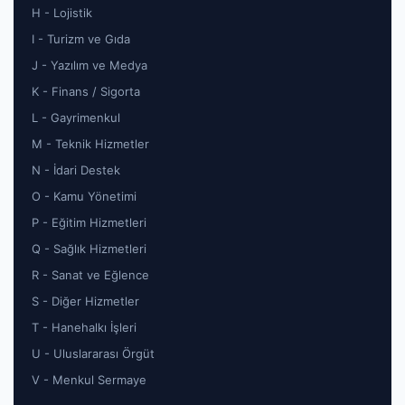
H - Lojistik
I - Turizm ve Gıda
J - Yazılım ve Medya
K - Finans / Sigorta
L - Gayrimenkul
M - Teknik Hizmetler
N - İdari Destek
O - Kamu Yönetimi
P - Eğitim Hizmetleri
Q - Sağlık Hizmetleri
R - Sanat ve Eğlence
S - Diğer Hizmetler
T - Hanehalkı İşleri
U - Uluslararası Örgüt
V - Menkul Sermaye