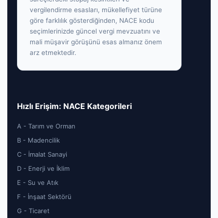
vergilendirme esasları, mükellefiyet türüne
göre farklılık gösterdiğinden, NACE kodu
seçimlerinizde güncel vergi mevzuatını ve
mali müşavir görüşünü esas almanız önem
arz etmektedir.
Hızlı Erişim: NACE Kategorileri
A - Tarım ve Orman
B - Madencilik
C - İmalat Sanayi
D - Enerji ve İklim
E - Su ve Atık
F - İnşaat Sektörü
G - Ticaret