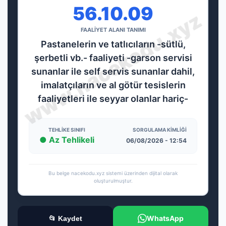
56.10.09
FAALİYET ALANI TANIMI
Pastanelerin ve tatlıcıların -sütlü,
şerbetli vb.- faaliyeti -garson servisi
sunanlar ile self servis sunanlar dahil,
imalatçıların ve al götür tesislerin
faaliyetleri ile seyyar olanlar hariç-
TEHLIKE SINIFI
SORGULAMA KIMLIĞI
● Az Tehlikeli
06/08/2026 - 12:54
Bu belge nacekodu.xyz sistemi üzerinden dijital olarak
oluşturulmuştur.
WhatsApp
📂 Kaydet