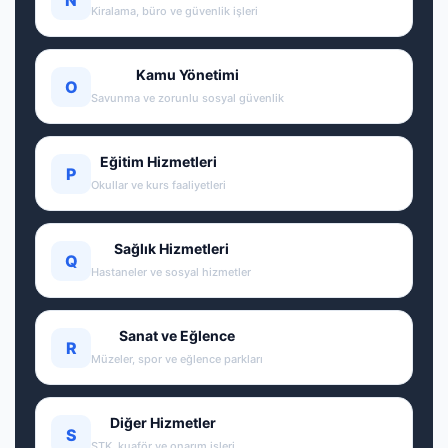
Kiralama, büro ve güvenlik işleri
Kamu Yönetimi
O
Savunma ve zorunlu sosyal güvenlik
Eğitim Hizmetleri
P
Okullar ve kurs faaliyetleri
Sağlık Hizmetleri
Q
Hastaneler ve sosyal hizmetler
Sanat ve Eğlence
R
Müzeler, spor ve eğlence parkları
Diğer Hizmetler
S
STK, kuaför ve onarım işleri