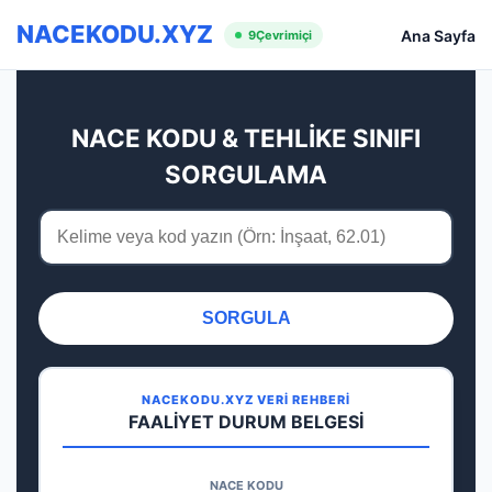
NACEKODU.XYZ
Ana Sayfa
9
Çevrimiçi
NACE KODU & TEHLİKE SINIFI
SORGULAMA
SORGULA
NACEKODU.XYZ VERİ REHBERİ
FAALİYET DURUM BELGESİ
NACE KODU