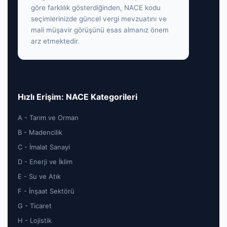
göre farklılık gösterdiğinden, NACE kodu
seçimlerinizde güncel vergi mevzuatını ve
mali müşavir görüşünü esas almanız önem
arz etmektedir.
Hızlı Erişim: NACE Kategorileri
A - Tarım ve Orman
B - Madencilik
C - İmalat Sanayi
D - Enerji ve İklim
E - Su ve Atık
F - İnşaat Sektörü
G - Ticaret
H - Lojistik