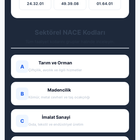
24.32.01
49.39.08
01.64.01
Sektörel NACE Kodları
Tüm faaliyet kollarını gruplar halinde inceleyin.
Tarım ve Orman
A
Çiftçilik, avcılık ve ilgili hizmetler
Madencilik
B
Kömür, metal cevheri ve taş ocakçılığı
İmalat Sanayi
C
Gıda, tekstil ve endüstriyel üretim