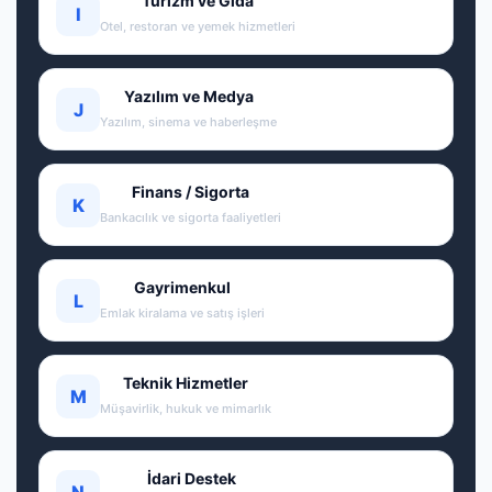
Turizm ve Gıda
I
Otel, restoran ve yemek hizmetleri
Yazılım ve Medya
J
Yazılım, sinema ve haberleşme
Finans / Sigorta
K
Bankacılık ve sigorta faaliyetleri
Gayrimenkul
L
Emlak kiralama ve satış işleri
Teknik Hizmetler
M
Müşavirlik, hukuk ve mimarlık
İdari Destek
N