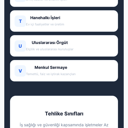
Hanehalkı İşleri
T
Ev içi faaliyetler ve üretim
Uluslararası Örgüt
U
Elçilik ve uluslararası kuruluşlar
Menkul Sermaye
V
Temettü, faiz ve iştirak kazançları
Tehlike Sınıfları
İş sağlığı ve güvenliği kapsamında işletmeler Az