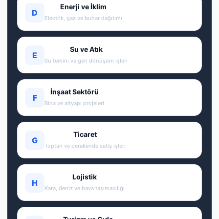
Enerji ve İklim
D
Elektrik, gaz ve buhar dağıtımı
Su ve Atık
E
Su temini ve geri dönüşüm işleri
İnşaat Sektörü
F
Bina ve altyapı projeleri
Ticaret
G
Toptan ve perakende satış işleri
Lojistik
H
Kara, deniz ve hava taşımacılığı