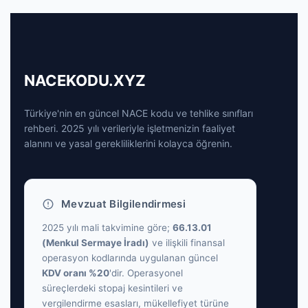
NACEKODU.XYZ
Türkiye'nin en güncel NACE kodu ve tehlike sınıfları
rehberi. 2025 yılı verileriyle işletmenizin faaliyet
alanını ve yasal gerekliliklerini kolayca öğrenin.
Mevzuat Bilgilendirmesi
2025 yılı mali takvimine göre;
66.13.01
(Menkul Sermaye İradı)
ve ilişkili finansal
operasyon kodlarında uygulanan güncel
KDV oranı %20
'dir. Operasyonel
süreçlerdeki stopaj kesintileri ve
vergilendirme esasları, mükellefiyet türüne