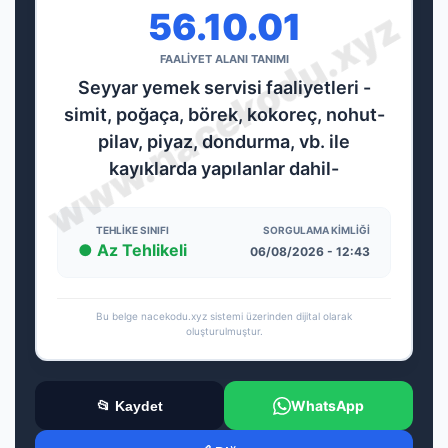
56.10.01
FAALİYET ALANI TANIMI
Seyyar yemek servisi faaliyetleri -
simit, poğaça, börek, kokoreç, nohut-
pilav, piyaz, dondurma, vb. ile
kayıklarda yapılanlar dahil-
TEHLIKE SINIFI
SORGULAMA KIMLIĞI
● Az Tehlikeli
06/08/2026 - 12:43
Bu belge nacekodu.xyz sistemi üzerinden dijital olarak
oluşturulmuştur.
WhatsApp
📂 Kaydet