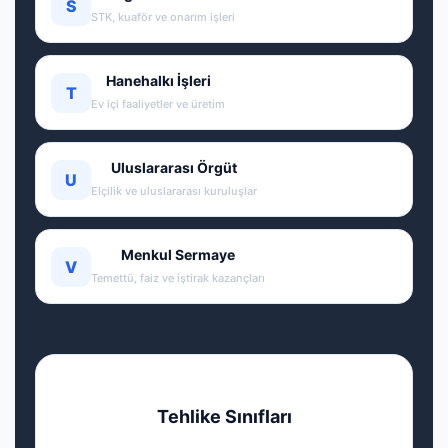
S
STK, kuaför ve onarım işleri
Hanehalkı İşleri
T
Ev içi faaliyetler ve üretim
Uluslararası Örgüt
U
Elçilik ve uluslararası kuruluşlar
Menkul Sermaye
V
Temettü, faiz ve iştirak kazançları
Tehlike Sınıfları