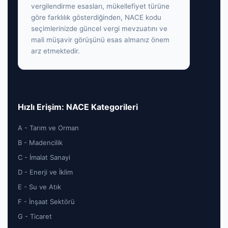
vergilendirme esasları, mükellefiyet türüne
göre farklılık gösterdiğinden, NACE kodu
seçimlerinizde güncel vergi mevzuatını ve
mali müşavir görüşünü esas almanız önem
arz etmektedir.
Hızlı Erişim: NACE Kategorileri
A - Tarım ve Orman
B - Madencilik
C - İmalat Sanayi
D - Enerji ve İklim
E - Su ve Atık
F - İnşaat Sektörü
G - Ticaret