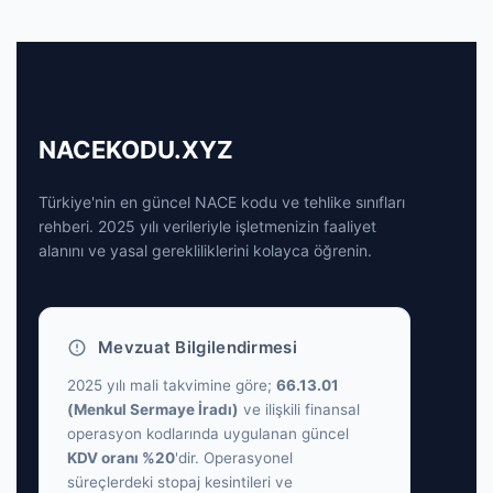
NACEKODU.XYZ
Türkiye'nin en güncel NACE kodu ve tehlike sınıfları
rehberi. 2025 yılı verileriyle işletmenizin faaliyet
alanını ve yasal gerekliliklerini kolayca öğrenin.
Mevzuat Bilgilendirmesi
2025 yılı mali takvimine göre;
66.13.01
(Menkul Sermaye İradı)
ve ilişkili finansal
operasyon kodlarında uygulanan güncel
KDV oranı %20
'dir. Operasyonel
süreçlerdeki stopaj kesintileri ve