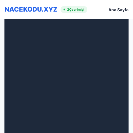
NACEKODU.XYZ
Ana Sayfa
2
Çevrimiçi