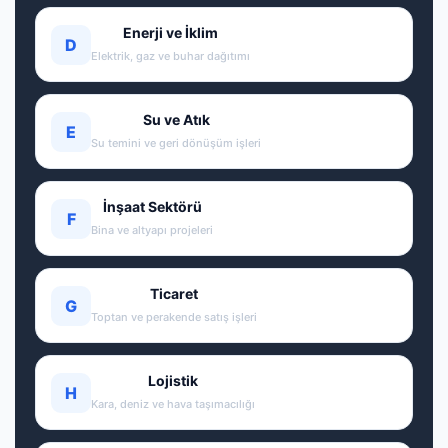
Enerji ve İklim
D
Elektrik, gaz ve buhar dağıtımı
Su ve Atık
E
Su temini ve geri dönüşüm işleri
İnşaat Sektörü
F
Bina ve altyapı projeleri
Ticaret
G
Toptan ve perakende satış işleri
Lojistik
H
Kara, deniz ve hava taşımacılığı