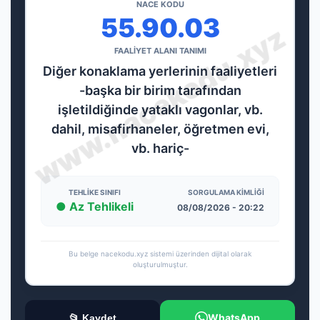
NACE KODU
55.90.03
FAALİYET ALANI TANIMI
Diğer konaklama yerlerinin faaliyetleri
-başka bir birim tarafından
işletildiğinde yataklı vagonlar, vb.
dahil, misafirhaneler, öğretmen evi,
vb. hariç-
TEHLIKE SINIFI
SORGULAMA KIMLIĞI
● Az Tehlikeli
08/08/2026 - 20:22
Bu belge nacekodu.xyz sistemi üzerinden dijital olarak
oluşturulmuştur.
WhatsApp
📂 Kaydet