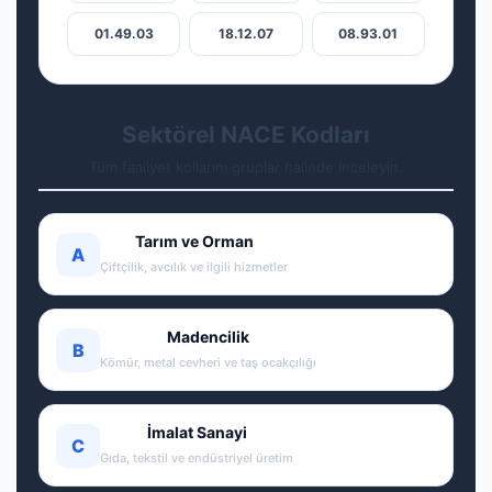
01.49.03
18.12.07
08.93.01
Sektörel NACE Kodları
Tüm faaliyet kollarını gruplar halinde inceleyin.
Tarım ve Orman
A
Çiftçilik, avcılık ve ilgili hizmetler
Madencilik
B
Kömür, metal cevheri ve taş ocakçılığı
İmalat Sanayi
C
Gıda, tekstil ve endüstriyel üretim