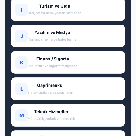
Turizm ve Gıda
I
Otel, restoran ve yemek hizmetleri
Yazılım ve Medya
J
Yazılım, sinema ve haberleşme
Finans / Sigorta
K
Bankacılık ve sigorta faaliyetleri
Gayrimenkul
L
Emlak kiralama ve satış işleri
Teknik Hizmetler
M
Müşavirlik, hukuk ve mimarlık