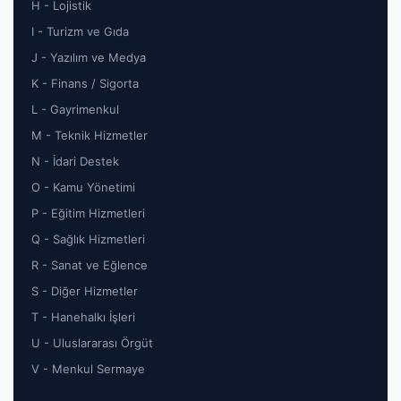
H - Lojistik
I - Turizm ve Gıda
J - Yazılım ve Medya
K - Finans / Sigorta
L - Gayrimenkul
M - Teknik Hizmetler
N - İdari Destek
O - Kamu Yönetimi
P - Eğitim Hizmetleri
Q - Sağlık Hizmetleri
R - Sanat ve Eğlence
S - Diğer Hizmetler
T - Hanehalkı İşleri
U - Uluslararası Örgüt
V - Menkul Sermaye