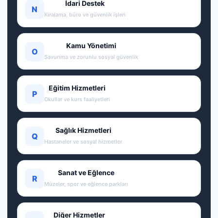
İdari Destek
N
Kiralama, büro ve güvenlik işleri
Kamu Yönetimi
O
Savunma ve zorunlu sosyal güvenlik
Eğitim Hizmetleri
P
Okullar ve kurs faaliyetleri
Sağlık Hizmetleri
Q
Hastaneler ve sosyal hizmetler
Sanat ve Eğlence
R
Müzeler, spor ve eğlence parkları
Diğer Hizmetler