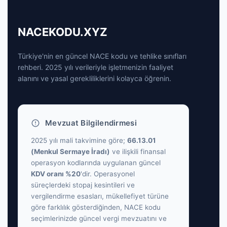
NACEKODU.XYZ
Türkiye'nin en güncel NACE kodu ve tehlike sınıfları
rehberi. 2025 yılı verileriyle işletmenizin faaliyet
alanını ve yasal gerekliliklerini kolayca öğrenin.
Mevzuat Bilgilendirmesi
2025 yılı mali takvimine göre;
66.13.01
(Menkul Sermaye İradı)
ve ilişkili finansal
operasyon kodlarında uygulanan güncel
KDV oranı %20
'dir. Operasyonel
süreçlerdeki stopaj kesintileri ve
vergilendirme esasları, mükellefiyet türüne
göre farklılık gösterdiğinden, NACE kodu
seçimlerinizde güncel vergi mevzuatını ve