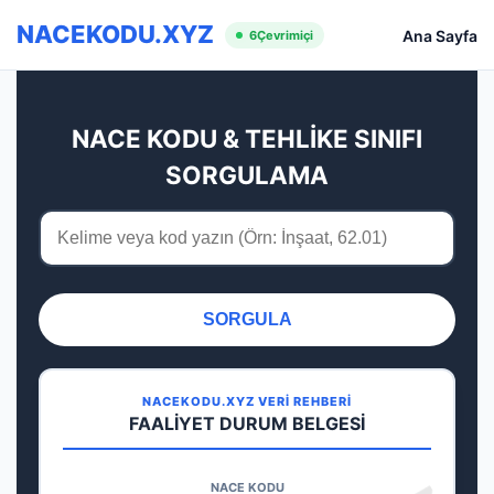
NACEKODU.XYZ
Ana Sayfa
6
Çevrimiçi
NACE KODU & TEHLİKE SINIFI
SORGULAMA
SORGULA
NACEKODU.XYZ VERİ REHBERİ
FAALİYET DURUM BELGESİ
NACE KODU