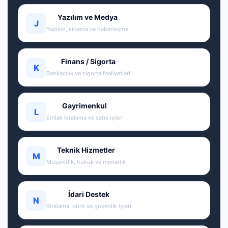
Yazılım ve Medya
J
Yazılım, sinema ve haberleşme
Finans / Sigorta
K
Bankacılık ve sigorta faaliyetleri
Gayrimenkul
L
Emlak kiralama ve satış işleri
Teknik Hizmetler
M
Müşavirlik, hukuk ve mimarlık
İdari Destek
N
Kiralama, büro ve güvenlik işleri