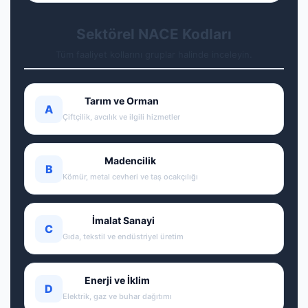
Sektörel NACE Kodları
Tüm faaliyet kollarını gruplar halinde inceleyin.
Tarım ve Orman
A
Çiftçilik, avcılık ve ilgili hizmetler
Madencilik
B
Kömür, metal cevheri ve taş ocakçılığı
İmalat Sanayi
C
Gıda, tekstil ve endüstriyel üretim
Enerji ve İklim
D
Elektrik, gaz ve buhar dağıtımı