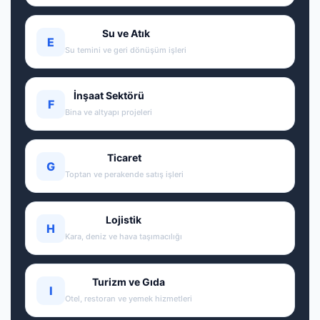
Su ve Atık
E
Su temini ve geri dönüşüm işleri
İnşaat Sektörü
F
Bina ve altyapı projeleri
Ticaret
G
Toptan ve perakende satış işleri
Lojistik
H
Kara, deniz ve hava taşımacılığı
Turizm ve Gıda
I
Otel, restoran ve yemek hizmetleri