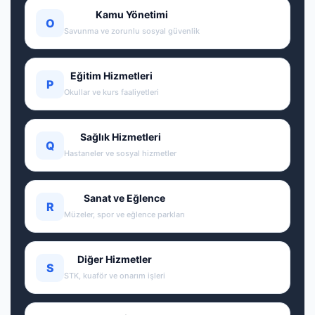
Kamu Yönetimi
O
Savunma ve zorunlu sosyal güvenlik
Eğitim Hizmetleri
P
Okullar ve kurs faaliyetleri
Sağlık Hizmetleri
Q
Hastaneler ve sosyal hizmetler
Sanat ve Eğlence
R
Müzeler, spor ve eğlence parkları
Diğer Hizmetler
S
STK, kuaför ve onarım işleri