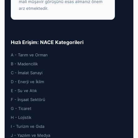
mali müşavir görüşünü esas almanız önem
arz etmektedir.
Hızlı Erişim: NACE Kategorileri
A - Tarım ve Orman
B - Madencilik
C - İmalat Sanayi
D - Enerji ve İklim
E - Su ve Atık
F - İnşaat Sektörü
G - Ticaret
H - Lojistik
I - Turizm ve Gıda
J - Yazılım ve Medya