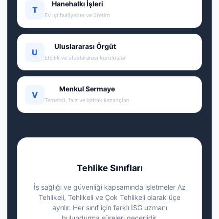
Hanehalkı İşleri
T
Ev içi faaliyetler ve üretim
Uluslararası Örgüt
U
Elçilik ve uluslararası kuruluşlar
Menkul Sermaye
V
Temettü, faiz ve iştirak kazançları
Tehlike Sınıfları
İş sağlığı ve güvenliği kapsamında işletmeler Az
Tehlikeli, Tehlikeli ve Çok Tehlikeli olarak üçe
ayrılır. Her sınıf için farklı İSG uzmanı
bulundurma süreleri geçerlidir.