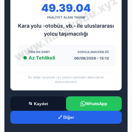
49.39.04
FAALİYET ALANI TANIMI
Kara yolu -otobüs, vb.- ile uluslararası
yolcu taşımacılığı
TEHLIKE SINIFI
SORGULAMA KIMLIĞI
● Az Tehlikeli
06/08/2026 - 15:12
Bu belge nacekodu.xyz sistemi üzerinden dijital olarak
oluşturulmuştur.
WhatsApp
📂 Kaydet
🔗 Diğer