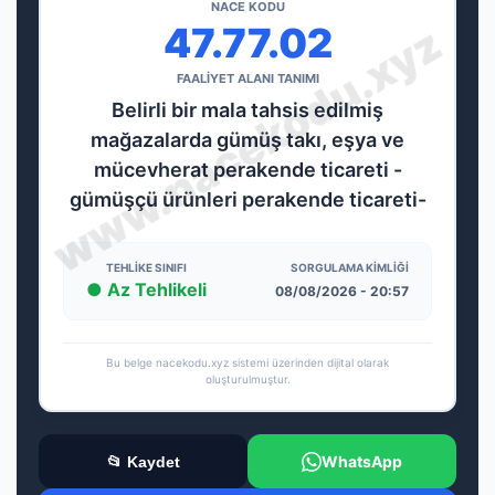
NACE KODU
47.77.02
FAALİYET ALANI TANIMI
Belirli bir mala tahsis edilmiş
mağazalarda gümüş takı, eşya ve
mücevherat perakende ticareti -
gümüşçü ürünleri perakende ticareti-
TEHLIKE SINIFI
SORGULAMA KIMLIĞI
● Az Tehlikeli
08/08/2026 - 20:57
Bu belge nacekodu.xyz sistemi üzerinden dijital olarak
oluşturulmuştur.
WhatsApp
📂 Kaydet