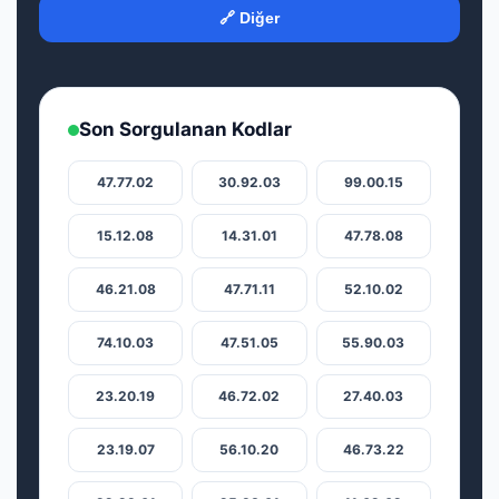
🔗 Diğer
Son Sorgulanan Kodlar
47.77.02
30.92.03
99.00.15
15.12.08
14.31.01
47.78.08
46.21.08
47.71.11
52.10.02
74.10.03
47.51.05
55.90.03
23.20.19
46.72.02
27.40.03
23.19.07
56.10.20
46.73.22