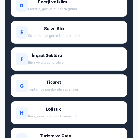
Enerji ve İklim
D
Elektrik, gaz ve buhar dağıtımı
Su ve Atık
E
Su temini ve geri dönüşüm işleri
İnşaat Sektörü
F
Bina ve altyapı projeleri
Ticaret
G
Toptan ve perakende satış işleri
Lojistik
H
Kara, deniz ve hava taşımacılığı
Turizm ve Gıda