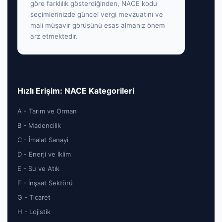
göre farklılık gösterdiğinden, NACE kodu
seçimlerinizde güncel vergi mevzuatını ve
mali müşavir görüşünü esas almanız önem
arz etmektedir.
Hızlı Erişim: NACE Kategorileri
A - Tarım ve Orman
B - Madencilik
C - İmalat Sanayi
D - Enerji ve İklim
E - Su ve Atık
F - İnşaat Sektörü
G - Ticaret
H - Lojistik