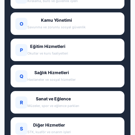
Kiralama, büro ve güvenlik işleri
Kamu Yönetimi
O
Savunma ve zorunlu sosyal güvenlik
Eğitim Hizmetleri
P
Okullar ve kurs faaliyetleri
Sağlık Hizmetleri
Q
Hastaneler ve sosyal hizmetler
Sanat ve Eğlence
R
Müzeler, spor ve eğlence parkları
Diğer Hizmetler
S
STK, kuaför ve onarım işleri