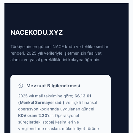
NACEKODU.XYZ
Türkiye'nin en güncel NACE kodu ve tehlike sınıfları
rehberi. 2025 yılı verileriyle işletmenizin faaliyet
alanını ve yasal gerekliliklerini kolayca öğrenin.
Mevzuat Bilgilendirmesi
2025 yılı mali takvimine göre;
66.13.01
(Menkul Sermaye İradı)
ve ilişkili finansal
operasyon kodlarında uygulanan güncel
KDV oranı %20
'dir. Operasyonel
süreçlerdeki stopaj kesintileri ve
vergilendirme esasları, mükellefiyet türüne