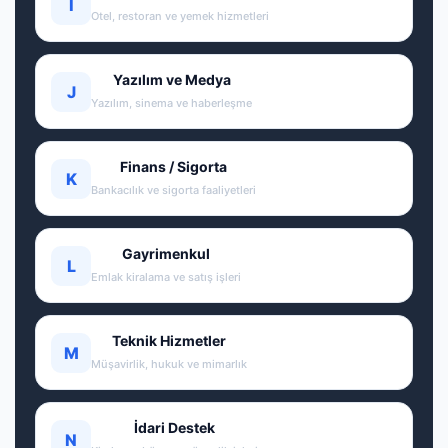
I
Otel, restoran ve yemek hizmetleri
Yazılım ve Medya
J
Yazılım, sinema ve haberleşme
Finans / Sigorta
K
Bankacılık ve sigorta faaliyetleri
Gayrimenkul
L
Emlak kiralama ve satış işleri
Teknik Hizmetler
M
Müşavirlik, hukuk ve mimarlık
İdari Destek
N