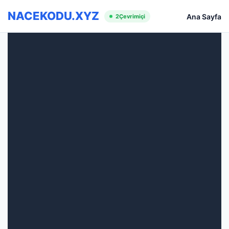
NACEKODU.XYZ
Ana Sayfa
2
Çevrimiçi