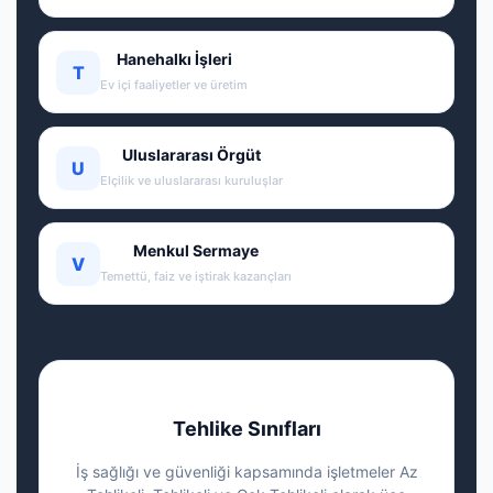
Hanehalkı İşleri
T
Ev içi faaliyetler ve üretim
Uluslararası Örgüt
U
Elçilik ve uluslararası kuruluşlar
Menkul Sermaye
V
Temettü, faiz ve iştirak kazançları
Tehlike Sınıfları
İş sağlığı ve güvenliği kapsamında işletmeler Az