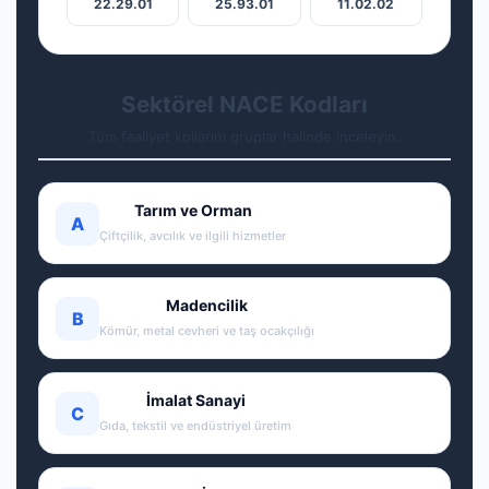
22.29.01
25.93.01
11.02.02
Sektörel NACE Kodları
Tüm faaliyet kollarını gruplar halinde inceleyin.
Tarım ve Orman
A
Çiftçilik, avcılık ve ilgili hizmetler
Madencilik
B
Kömür, metal cevheri ve taş ocakçılığı
İmalat Sanayi
C
Gıda, tekstil ve endüstriyel üretim