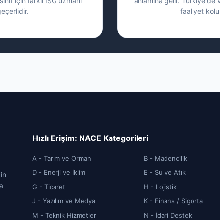
sınıf için farklı İSG uzmanı
anlamına gelir. Türkiye'de 
eçerlidir.
faaliyet kolu
Hızlı Erişim: NACE Kategorileri
A - Tarım ve Orman
B - Madencilik
D - Enerji ve İklim
E - Su ve Atık
zin
ca
G - Ticaret
H - Lojistik
J - Yazılım ve Medya
K - Finans / Sigorta
M - Teknik Hizmetler
N - İdari Destek