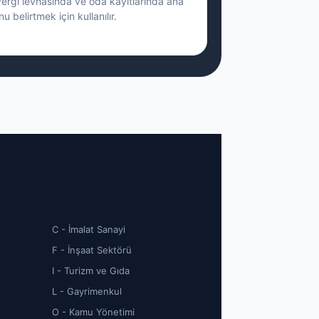
vergi levhasında ve oda kayıtlarında ana
nu belirtmek için kullanılır.
C - İmalat Sanayi
F - İnşaat Sektörü
I - Turizm ve Gıda
L - Gayrimenkul
O - Kamu Yönetimi