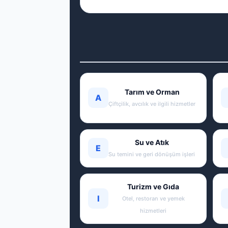
Tarım ve Orman
A
Çiftçilik, avcılık ve ilgili hizmetler
Su ve Atık
E
Su temini ve geri dönüşüm işleri
Turizm ve Gıda
I
Otel, restoran ve yemek
hizmetleri