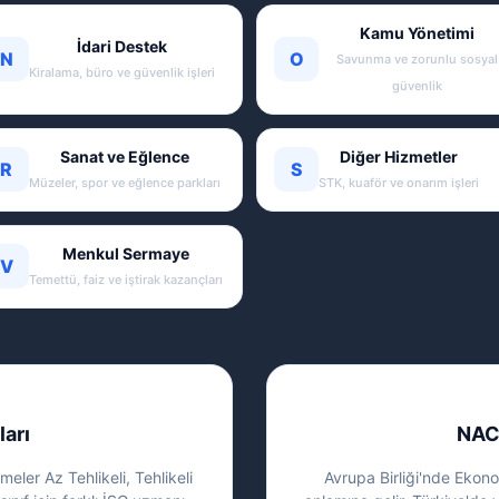
Kamu Yönetimi
İdari Destek
N
O
Savunma ve zorunlu sosyal
Kiralama, büro ve güvenlik işleri
güvenlik
Sanat ve Eğlence
Diğer Hizmetler
R
S
Müzeler, spor ve eğlence parkları
STK, kuaför ve onarım işleri
Menkul Sermaye
V
Temettü, faiz ve iştirak kazançları
ları
NAC
eler Az Tehlikeli, Tehlikeli
Avrupa Birliği'nde Ekonom