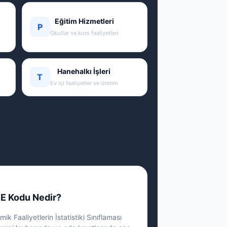
Eğitim Hizmetleri
P
Okullar ve kurs faaliyetleri
Hanehalkı İşleri
T
Ev içi faaliyetler ve üretim
E Kodu Nedir?
ik Faaliyetlerin İstatistiki Sınıflaması