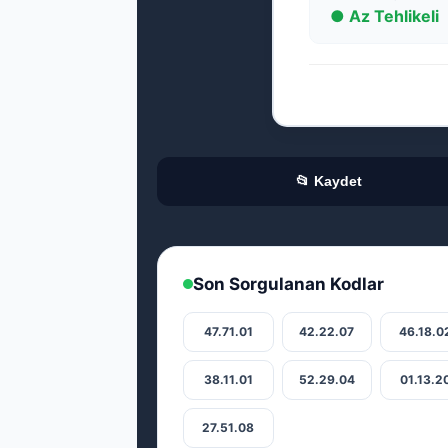
● Az Tehlikeli
📂 Kaydet
Son Sorgulanan Kodlar
47.71.01
42.22.07
46.18.0
38.11.01
52.29.04
01.13.2
27.51.08