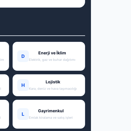
Enerji ve İklim
D
tim
Elektrik, gaz ve buhar dağıtımı
Lojistik
H
i
Kara, deniz ve hava taşımacılığı
Gayrimenkul
L
i
Emlak kiralama ve satış işleri