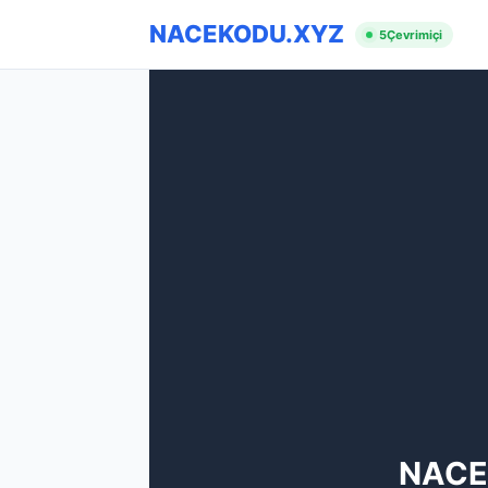
NACEKODU.XYZ
5
Çevrimiçi
NACE