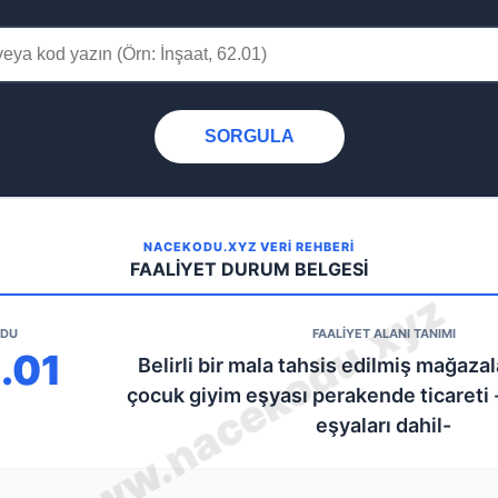
SORGULA
NACEKODU.XYZ VERİ REHBERİ
FAALİYET DURUM BELGESİ
ODU
FAALİYET ALANI TANIMI
1.01
Belirli bir mala tahsis edilmiş mağaza
çocuk giyim eşyası perakende ticareti 
eşyaları dahil-