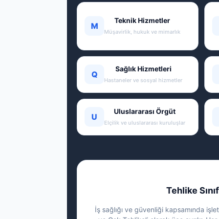
Teknik Hizmetler
M
Müşavirlik, hukuk ve mimarlık
Sağlık Hizmetleri
Q
Hastaneler ve sosyal hizmetler
Uluslararası Örgüt
U
Elçilik ve uluslararası kuruluşlar
Tehlike Sınıf
İş sağlığı ve güvenliği kapsamında işletm