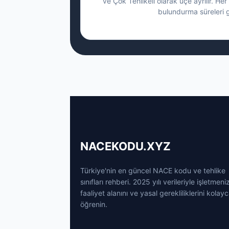
ve Çok Tehlikeli olarak üçe ayrılır. Her 
bulundurma süreleri g
NACEKODU.XYZ
Türkiye'nin en güncel NACE kodu ve tehlike
sınıfları rehberi. 2025 yılı verileriyle işletmeni
faaliyet alanını ve yasal gerekliliklerini kolay
öğrenin.