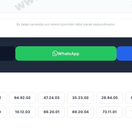
Bu belge nacekodu.xyz sistemi üzerinden dijital olarak oluşturulmuştur.
WhatsApp
2
94.92.02
47.24.03
35.23.02
28.94.05
0
10.12.03
69.20.01
69.20.04
73.11.01