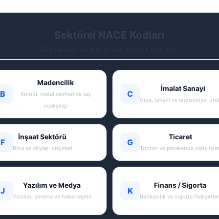
Sektörel NACE Kodları
Tüm faaliyet kollarını gruplar halinde inceleyin.
Madencilik
İmalat Sanayi
B
C
Kömür, metal cevheri ve taş
Gıda, tekstil ve endüstriyel üre
ocakçılığı
İnşaat Sektörü
Ticaret
F
G
Bina ve altyapı projeleri
Toptan ve perakende satış işler
Yazılım ve Medya
Finans / Sigorta
J
K
Yazılım, sinema ve haberleşme
Bankacılık ve sigorta faaliyetler