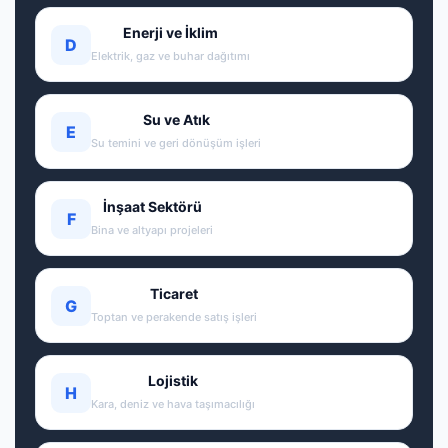
Enerji ve İklim
D
Elektrik, gaz ve buhar dağıtımı
Su ve Atık
E
Su temini ve geri dönüşüm işleri
İnşaat Sektörü
F
Bina ve altyapı projeleri
Ticaret
G
Toptan ve perakende satış işleri
Lojistik
H
Kara, deniz ve hava taşımacılığı