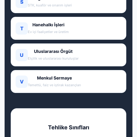
S
STK, kuaför ve onarım işleri
Hanehalkı İşleri
T
Ev içi faaliyetler ve üretim
Uluslararası Örgüt
U
Elçilik ve uluslararası kuruluşlar
Menkul Sermaye
V
Temettü, faiz ve iştirak kazançları
Tehlike Sınıfları