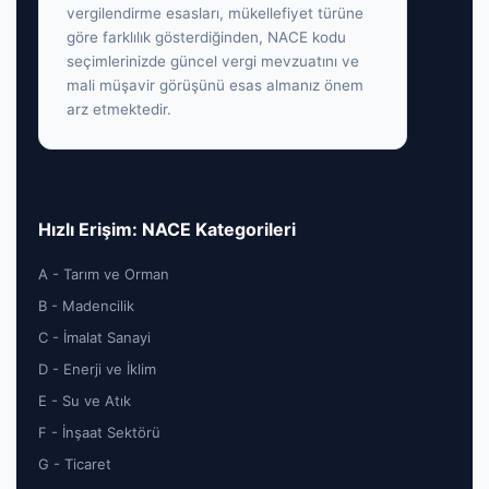
vergilendirme esasları, mükellefiyet türüne
göre farklılık gösterdiğinden, NACE kodu
seçimlerinizde güncel vergi mevzuatını ve
mali müşavir görüşünü esas almanız önem
arz etmektedir.
Hızlı Erişim: NACE Kategorileri
A - Tarım ve Orman
B - Madencilik
C - İmalat Sanayi
D - Enerji ve İklim
E - Su ve Atık
F - İnşaat Sektörü
G - Ticaret