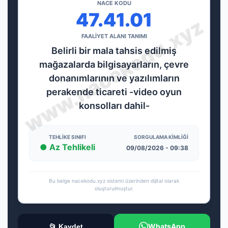
NACE KODU
47.41.01
FAALİYET ALANI TANIMI
Belirli bir mala tahsis edilmiş
mağazalarda bilgisayarların, çevre
donanımlarının ve yazılımların
perakende ticareti -video oyun
konsolları dahil-
TEHLIKE SINIFI
SORGULAMA KIMLIĞI
● Az Tehlikeli
09/08/2026 - 09:38
Bu belge nacekodu.xyz sistemi üzerinden dijital olarak
oluşturulmuştur.
WhatsApp
📂 Kaydet