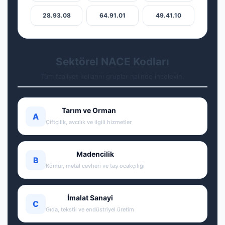
28.93.08
64.91.01
49.41.10
Sektörel NACE Kodları
Tüm faaliyet kollarını gruplar halinde inceleyin.
Tarım ve Orman
A
Çiftçilik, avcılık ve ilgili hizmetler
Madencilik
B
Kömür, metal cevheri ve taş ocakçılığı
İmalat Sanayi
C
Gıda, tekstil ve endüstriyel üretim