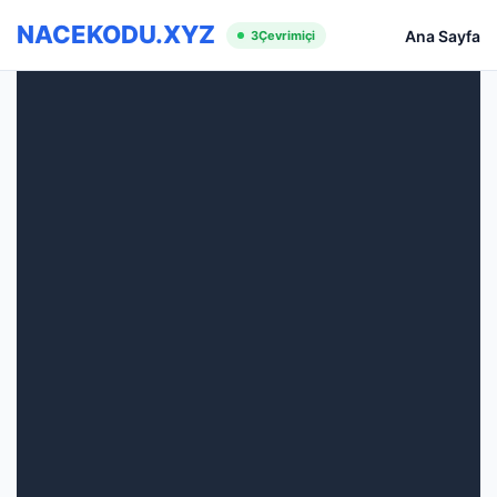
NACEKODU.XYZ
Ana Sayfa
3
Çevrimiçi