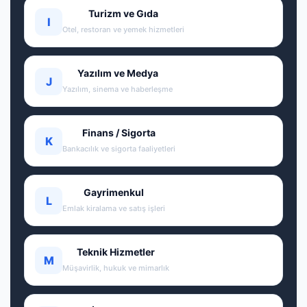
Turizm ve Gıda
I
Otel, restoran ve yemek hizmetleri
Yazılım ve Medya
J
Yazılım, sinema ve haberleşme
Finans / Sigorta
K
Bankacılık ve sigorta faaliyetleri
Gayrimenkul
L
Emlak kiralama ve satış işleri
Teknik Hizmetler
M
Müşavirlik, hukuk ve mimarlık