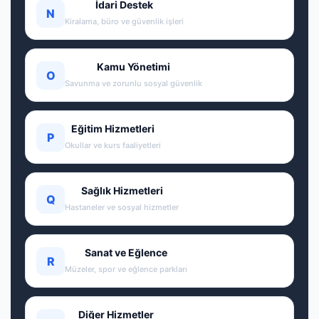
İdari Destek
N
Kiralama, büro ve güvenlik işleri
Kamu Yönetimi
O
Savunma ve zorunlu sosyal güvenlik
Eğitim Hizmetleri
P
Okullar ve kurs faaliyetleri
Sağlık Hizmetleri
Q
Hastaneler ve sosyal hizmetler
Sanat ve Eğlence
R
Müzeler, spor ve eğlence parkları
Diğer Hizmetler