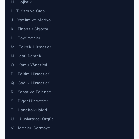
H - Lojistik
I - Turizm ve Gıda
J - Yazılım ve Medya
K - Finans / Sigorta
L - Gayrimenkul
M - Teknik Hizmetler
N - İdari Destek
O - Kamu Yönetimi
P - Eğitim Hizmetleri
Q - Sağlık Hizmetleri
R - Sanat ve Eğlence
S - Diğer Hizmetler
T - Hanehalkı İşleri
U - Uluslararası Örgüt
V - Menkul Sermaye