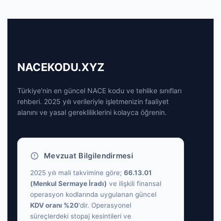
NACEKODU.XYZ
Türkiye'nin en güncel NACE kodu ve tehlike sınıfları
rehberi. 2025 yılı verileriyle işletmenizin faaliyet
alanını ve yasal gerekliliklerini kolayca öğrenin.
Mevzuat Bilgilendirmesi
2025 yılı mali takvimine göre;
66.13.01
(Menkul Sermaye İradı)
ve ilişkili finansal
operasyon kodlarında uygulanan güncel
KDV oranı %20
'dir. Operasyonel
süreçlerdeki stopaj kesintileri ve