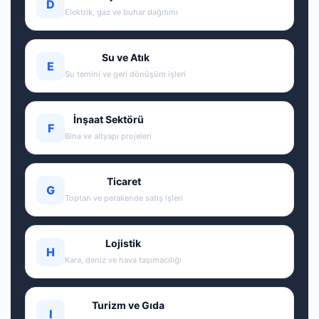
D
Elektrik, gaz ve buhar dağıtımı
Su ve Atık
E
Su temini ve geri dönüşüm işleri
İnşaat Sektörü
F
Bina ve altyapı projeleri
Ticaret
G
Toptan ve perakende satış işleri
Lojistik
H
Kara, deniz ve hava taşımacılığı
Turizm ve Gıda
I