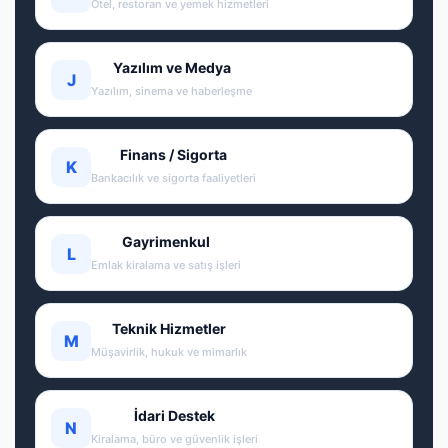
Otel, restoran ve yemek hizmetleri
Yazılım ve Medya
J
Yazılım, sinema ve haberleşme
Finans / Sigorta
K
Bankacılık ve sigorta faaliyetleri
Gayrimenkul
L
Emlak kiralama ve satış işleri
Teknik Hizmetler
M
Müşavirlik, hukuk ve mimarlık
İdari Destek
N
Kiralama, büro ve güvenlik işleri