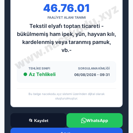
46.76.01
FAALİYET ALANI TANIMI
Tekstil elyafı toptan ticareti -
bükülmemiş ham ipek, yün, hayvan kılı,
kardelenmiş veya taranmış pamuk,
vb.-
TEHLIKE SINIFI
SORGULAMA KIMLIĞI
● Az Tehlikeli
06/08/2026 - 09:31
Bu belge nacekodu.xyz sistemi üzerinden dijital olarak
oluşturulmuştur.
WhatsApp
📂 Kaydet