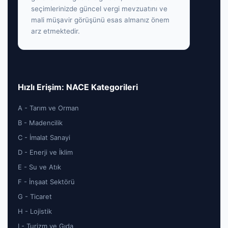
seçimlerinizde güncel vergi mevzuatını ve
mali müşavir görüşünü esas almanız önem
arz etmektedir.
Hızlı Erişim: NACE Kategorileri
A - Tarım ve Orman
B - Madencilik
C - İmalat Sanayi
D - Enerji ve İklim
E - Su ve Atık
F - İnşaat Sektörü
G - Ticaret
H - Lojistik
I - Turizm ve Gıda