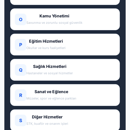
Kamu Yönetimi
O
Savunma ve zorunlu sosyal güvenlik
Eğitim Hizmetleri
P
Okullar ve kurs faaliyetleri
Sağlık Hizmetleri
Q
Hastaneler ve sosyal hizmetler
Sanat ve Eğlence
R
Müzeler, spor ve eğlence parkları
Diğer Hizmetler
S
STK, kuaför ve onarım işleri