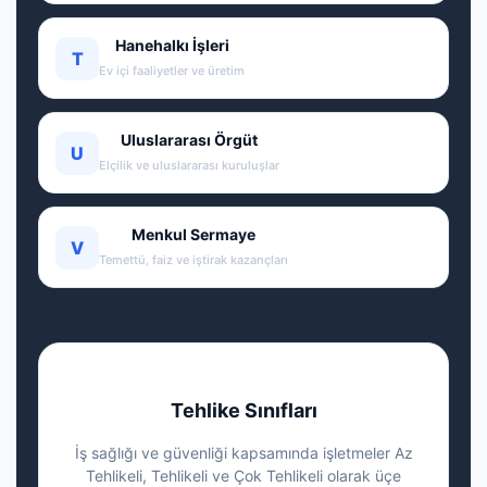
Hanehalkı İşleri
T
Ev içi faaliyetler ve üretim
Uluslararası Örgüt
U
Elçilik ve uluslararası kuruluşlar
Menkul Sermaye
V
Temettü, faiz ve iştirak kazançları
Tehlike Sınıfları
İş sağlığı ve güvenliği kapsamında işletmeler Az
Tehlikeli, Tehlikeli ve Çok Tehlikeli olarak üçe