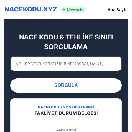
NACEKODU.XYZ
Ana Sayfa
2
Çevrimiçi
NACE KODU & TEHLİKE SINIFI
SORGULAMA
SORGULA
NACEKODU.XYZ VERİ REHBERİ
FAALİYET DURUM BELGESİ
NACE KODU