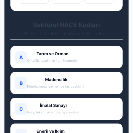
Sektörel NACE Kodları
Tüm faaliyet kollarını gruplar halinde inceleyin.
Tarım ve Orman
A
Çiftçilik, avcılık ve ilgili hizmetler
Madencilik
B
Kömür, metal cevheri ve taş ocakçılığı
İmalat Sanayi
C
Gıda, tekstil ve endüstriyel üretim
Enerji ve İklim