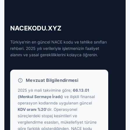
NACEKODU.XYZ
Türkiye'nin en güncel NACE kodu ve tehlike sınıfları
rehberi. 2025 yılı verileriyle işletmenizin faaliyet
alanını ve yasal gerekliliklerini kolayca öğrenin.
Mevzuat Bilgilendirmesi
2025 yılı mali takvimine göre;
66.13.01
(Menkul Sermaye İradı)
ve ilişkili finansal
operasyon kodlarında uygulanan güncel
KDV oranı %20
'dir. Operasyonel
süreçlerdeki stopaj kesintileri ve
vergilendirme esasları, mükellefiyet türüne
göre farklılık gösterdiğinden, NACE kodu