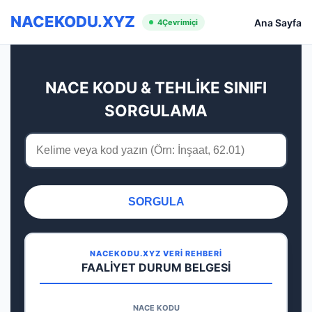
NACEKODU.XYZ
Ana Sayfa
4
Çevrimiçi
NACE KODU & TEHLİKE SINIFI
SORGULAMA
SORGULA
NACEKODU.XYZ VERİ REHBERİ
FAALİYET DURUM BELGESİ
NACE KODU