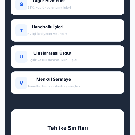
Diğer Hizmetler
S
STK, kuaför ve onarım işleri
Hanehalkı İşleri
T
Ev içi faaliyetler ve üretim
Uluslararası Örgüt
U
Elçilik ve uluslararası kuruluşlar
Menkul Sermaye
V
Temettü, faiz ve iştirak kazançları
Tehlike Sınıfları