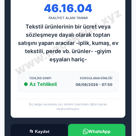
46.16.04
FAALİYET ALANI TANIMI
Tekstil ürünlerinin bir ücret veya
sözleşmeye dayalı olarak toptan
satışını yapan aracılar -iplik, kumaş, ev
tekstili, perde vb. ürünler- -giyim
eşyaları hariç-
TEHLIKE SINIFI
SORGULAMA KIMLIĞI
● Az Tehlikeli
06/08/2026 - 07:50
Bu belge nacekodu.xyz sistemi üzerinden dijital olarak
oluşturulmuştur.
WhatsApp
📂 Kaydet