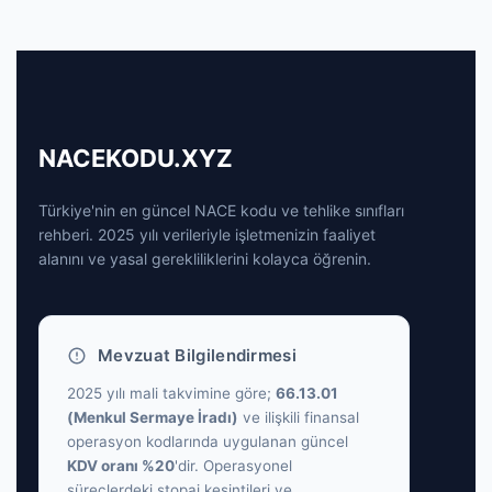
NACEKODU.XYZ
Türkiye'nin en güncel NACE kodu ve tehlike sınıfları
rehberi. 2025 yılı verileriyle işletmenizin faaliyet
alanını ve yasal gerekliliklerini kolayca öğrenin.
Mevzuat Bilgilendirmesi
2025 yılı mali takvimine göre;
66.13.01
(Menkul Sermaye İradı)
ve ilişkili finansal
operasyon kodlarında uygulanan güncel
KDV oranı %20
'dir. Operasyonel
süreçlerdeki stopaj kesintileri ve