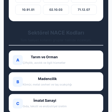
10.91.01
02.10.03
71.12.07
Sektörel NACE Kodları
Tüm faaliyet kollarını gruplar halinde inceleyin.
Tarım ve Orman
A
Çiftçilik, avcılık ve ilgili hizmetler
Madencilik
B
Kömür, metal cevheri ve taş ocakçılığı
İmalat Sanayi
C
Gıda, tekstil ve endüstriyel üretim