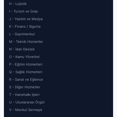
H - Lojistik
I - Turizm ve Gıda
J - Yazılım ve Medya
K - Finans / Sigorta
L - Gayrimenkul
M - Teknik Hizmetler
N - İdari Destek
O - Kamu Yönetimi
P - Eğitim Hizmetleri
Q - Sağlık Hizmetleri
R - Sanat ve Eğlence
S - Diğer Hizmetler
T - Hanehalkı İşleri
U - Uluslararası Örgüt
V - Menkul Sermaye