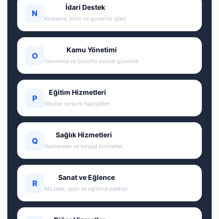
İdari Destek
N
Kiralama, büro ve güvenlik işleri
Kamu Yönetimi
O
Savunma ve zorunlu sosyal güvenlik
Eğitim Hizmetleri
P
Okullar ve kurs faaliyetleri
Sağlık Hizmetleri
Q
Hastaneler ve sosyal hizmetler
Sanat ve Eğlence
R
Müzeler, spor ve eğlence parkları