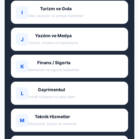
Turizm ve Gıda
I
Otel, restoran ve yemek hizmetleri
Yazılım ve Medya
J
Yazılım, sinema ve haberleşme
Finans / Sigorta
K
Bankacılık ve sigorta faaliyetleri
Gayrimenkul
L
Emlak kiralama ve satış işleri
Teknik Hizmetler
M
Müşavirlik, hukuk ve mimarlık