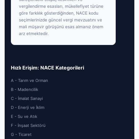
vergilendirme esasları, mükellefiyet türüne
göre farklılık gösterdiğinden, NACE kodu
seçimlerinizde güncel vergi mevzuatını ve
mali müşavir görüşünü esas almanız önem
arz etmektedir.
Hızlı Erişim: NACE Kategorileri
A - Tarım ve Orman
B - Madencilik
C - İmalat Sanayi
D - Enerji ve İklim
E - Su ve Atık
F - İnşaat Sektörü
G - Ticaret