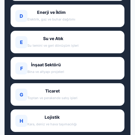
Enerji ve İklim
D
Elektrik, gaz ve buhar dağıtımı
Su ve Atık
E
Su temini ve geri dönüşüm işleri
İnşaat Sektörü
F
Bina ve altyapı projeleri
Ticaret
G
Toptan ve perakende satış işleri
Lojistik
H
Kara, deniz ve hava taşımacılığı