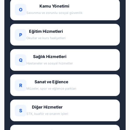
Kamu Yönetimi
O
Savunma ve zorunlu sosyal güvenlik
Eğitim Hizmetleri
P
Okullar ve kurs faaliyetleri
Sağlık Hizmetleri
Q
Hastaneler ve sosyal hizmetler
Sanat ve Eğlence
R
Müzeler, spor ve eğlence parkları
Diğer Hizmetler
S
STK, kuaför ve onarım işleri