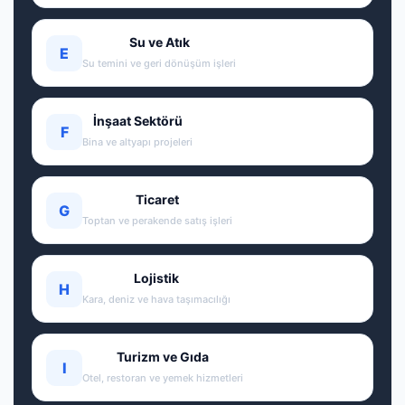
Su ve Atık
E
Su temini ve geri dönüşüm işleri
İnşaat Sektörü
F
Bina ve altyapı projeleri
Ticaret
G
Toptan ve perakende satış işleri
Lojistik
H
Kara, deniz ve hava taşımacılığı
Turizm ve Gıda
I
Otel, restoran ve yemek hizmetleri