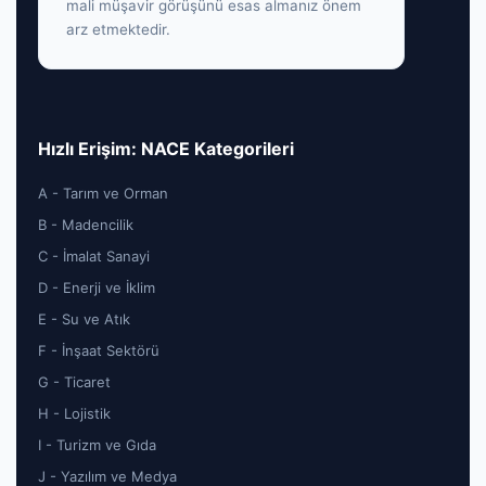
mali müşavir görüşünü esas almanız önem
arz etmektedir.
Hızlı Erişim: NACE Kategorileri
A - Tarım ve Orman
B - Madencilik
C - İmalat Sanayi
D - Enerji ve İklim
E - Su ve Atık
F - İnşaat Sektörü
G - Ticaret
H - Lojistik
I - Turizm ve Gıda
J - Yazılım ve Medya