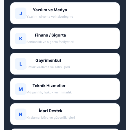
Yazılım ve Medya
J
Yazılım, sinema ve haberleşme
Finans / Sigorta
K
Bankacılık ve sigorta faaliyetleri
Gayrimenkul
L
Emlak kiralama ve satış işleri
Teknik Hizmetler
M
Müşavirlik, hukuk ve mimarlık
İdari Destek
N
Kiralama, büro ve güvenlik işleri