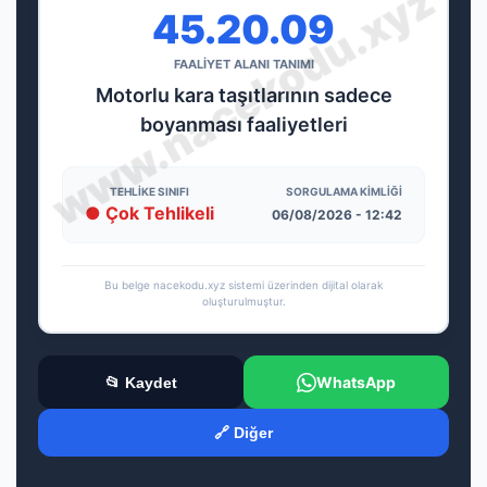
45.20.09
FAALİYET ALANI TANIMI
Motorlu kara taşıtlarının sadece
boyanması faaliyetleri
TEHLIKE SINIFI
SORGULAMA KIMLIĞI
● Çok Tehlikeli
06/08/2026 - 12:42
Bu belge nacekodu.xyz sistemi üzerinden dijital olarak
oluşturulmuştur.
WhatsApp
📂 Kaydet
🔗 Diğer