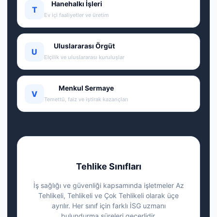
Hanehalkı İşleri
T
Ev içi faaliyetler ve üretim
Uluslararası Örgüt
U
Elçilik ve uluslararası kuruluşlar
Menkul Sermaye
V
Temettü, faiz ve iştirak kazançları
Tehlike Sınıfları
İş sağlığı ve güvenliği kapsamında işletmeler Az
Tehlikeli, Tehlikeli ve Çok Tehlikeli olarak üçe
ayrılır. Her sınıf için farklı İSG uzmanı
bulundurma süreleri geçerlidir.