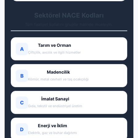
Sektörel NACE Kodları
Tüm faaliyet kollarını gruplar halinde inceleyin.
Tarım ve Orman
A
Çiftçilik, avcılık ve ilgili hizmetler
Madencilik
B
Kömür, metal cevheri ve taş ocakçılığı
İmalat Sanayi
C
Gıda, tekstil ve endüstriyel üretim
Enerji ve İklim
D
Elektrik, gaz ve buhar dağıtımı