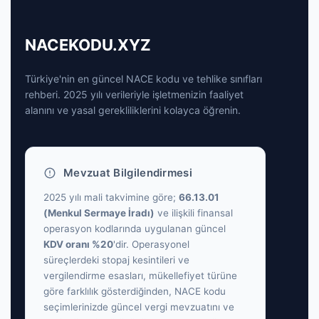
NACEKODU.XYZ
Türkiye'nin en güncel NACE kodu ve tehlike sınıfları
rehberi. 2025 yılı verileriyle işletmenizin faaliyet
alanını ve yasal gerekliliklerini kolayca öğrenin.
Mevzuat Bilgilendirmesi
2025 yılı mali takvimine göre;
66.13.01
(Menkul Sermaye İradı)
ve ilişkili finansal
operasyon kodlarında uygulanan güncel
KDV oranı %20
'dir. Operasyonel
süreçlerdeki stopaj kesintileri ve
vergilendirme esasları, mükellefiyet türüne
göre farklılık gösterdiğinden, NACE kodu
seçimlerinizde güncel vergi mevzuatını ve