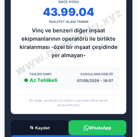
NACE KODU
43.99.04
FAALİYET ALANI TANIMI
Vinç ve benzeri diğer inşaat
ekipmanlarının operatörü ile birlikte
kiralanması -özel bir inşaat çeşidinde
yer almayan-
TEHLIKE SINIFI
SORGULAMA KIMLIĞI
● Az Tehlikeli
07/08/2026 - 18:07
Bu belge nacekodu.xyz sistemi üzerinden dijital olarak
oluşturulmuştur.
WhatsApp
📂 Kaydet