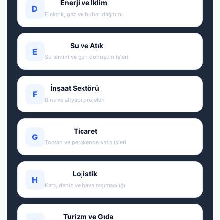
Enerji ve İklim
D
Elektrik, gaz ve buhar dağıtımı
Su ve Atık
E
Su temini ve geri dönüşüm işleri
İnşaat Sektörü
F
Bina ve altyapı projeleri
Ticaret
G
Toptan ve perakende satış işleri
Lojistik
H
Kara, deniz ve hava taşımacılığı
Turizm ve Gıda