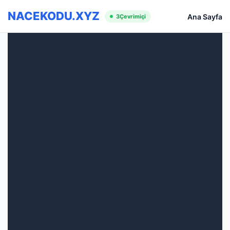
NACEKODU.XYZ
Ana Sayfa
3
Çevrimiçi