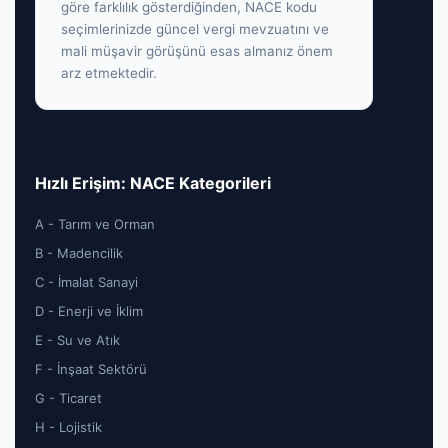
göre farklılık gösterdiğinden, NACE kodu
seçimlerinizde güncel vergi mevzuatını ve
mali müşavir görüşünü esas almanız önem
arz etmektedir.
Hızlı Erişim: NACE Kategorileri
A - Tarım ve Orman
B - Madencilik
C - İmalat Sanayi
D - Enerji ve İklim
E - Su ve Atık
F - İnşaat Sektörü
G - Ticaret
H - Lojistik