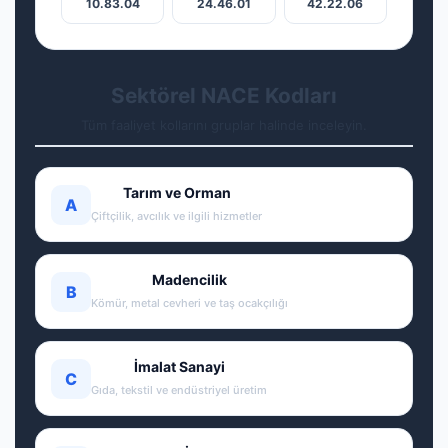
10.83.04
24.46.01
42.22.06
Sektörel NACE Kodları
Tüm faaliyet kollarını gruplar halinde inceleyin.
Tarım ve Orman
A
Çiftçilik, avcılık ve ilgili hizmetler
Madencilik
B
Kömür, metal cevheri ve taş ocakçılığı
İmalat Sanayi
C
Gıda, tekstil ve endüstriyel üretim