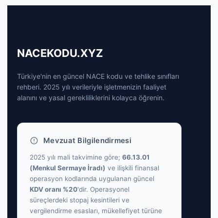
NACEKODU.XYZ
Türkiye'nin en güncel NACE kodu ve tehlike sınıfları
rehberi. 2025 yılı verileriyle işletmenizin faaliyet
alanını ve yasal gerekliliklerini kolayca öğrenin.
Mevzuat Bilgilendirmesi
2025 yılı mali takvimine göre;
66.13.01
(Menkul Sermaye İradı)
ve ilişkili finansal
operasyon kodlarında uygulanan güncel
KDV oranı %20
'dir. Operasyonel
süreçlerdeki stopaj kesintileri ve
vergilendirme esasları, mükellefiyet türüne