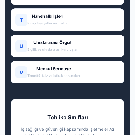
Hanehalkı İşleri
T
Ev içi faaliyetler ve üretim
Uluslararası Örgüt
U
Elçilik ve uluslararası kuruluşlar
Menkul Sermaye
V
Temettü, faiz ve iştirak kazançları
Tehlike Sınıfları
İş sağlığı ve güvenliği kapsamında işletmeler Az