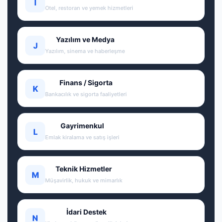
I
Otel, restoran ve yemek hizmetleri
Yazılım ve Medya
J
Yazılım, sinema ve haberleşme
Finans / Sigorta
K
Bankacılık ve sigorta faaliyetleri
Gayrimenkul
L
Emlak kiralama ve satış işleri
Teknik Hizmetler
M
Müşavirlik, hukuk ve mimarlık
İdari Destek
N