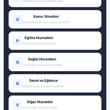
Kiralama, büro ve güvenlik işleri
Kamu Yönetimi
O
Savunma ve zorunlu sosyal güvenlik
Eğitim Hizmetleri
P
Okullar ve kurs faaliyetleri
Sağlık Hizmetleri
Q
Hastaneler ve sosyal hizmetler
Sanat ve Eğlence
R
Müzeler, spor ve eğlence parkları
Diğer Hizmetler
S
STK, kuaför ve onarım işleri