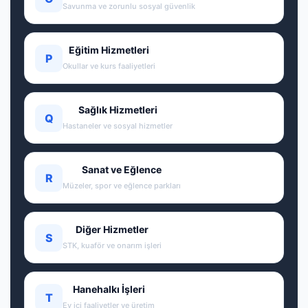
Savunma ve zorunlu sosyal güvenlik
Eğitim Hizmetleri
P
Okullar ve kurs faaliyetleri
Sağlık Hizmetleri
Q
Hastaneler ve sosyal hizmetler
Sanat ve Eğlence
R
Müzeler, spor ve eğlence parkları
Diğer Hizmetler
S
STK, kuaför ve onarım işleri
Hanehalkı İşleri
T
Ev içi faaliyetler ve üretim