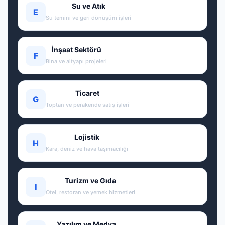
Su ve Atık
E
Su temini ve geri dönüşüm işleri
İnşaat Sektörü
F
Bina ve altyapı projeleri
Ticaret
G
Toptan ve perakende satış işleri
Lojistik
H
Kara, deniz ve hava taşımacılığı
Turizm ve Gıda
I
Otel, restoran ve yemek hizmetleri
Yazılım ve Medya