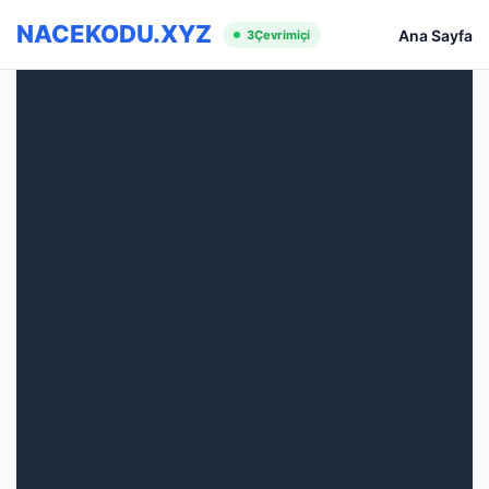
NACEKODU.XYZ
Ana Sayfa
3
Çevrimiçi