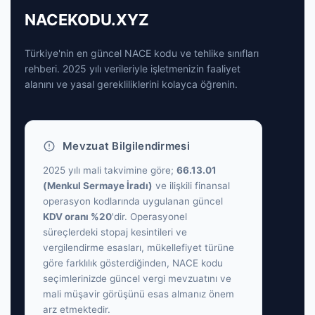
NACEKODU.XYZ
Türkiye'nin en güncel NACE kodu ve tehlike sınıfları
rehberi. 2025 yılı verileriyle işletmenizin faaliyet
alanını ve yasal gerekliliklerini kolayca öğrenin.
Mevzuat Bilgilendirmesi
2025 yılı mali takvimine göre;
66.13.01
(Menkul Sermaye İradı)
ve ilişkili finansal
operasyon kodlarında uygulanan güncel
KDV oranı %20
'dir. Operasyonel
süreçlerdeki stopaj kesintileri ve
vergilendirme esasları, mükellefiyet türüne
göre farklılık gösterdiğinden, NACE kodu
seçimlerinizde güncel vergi mevzuatını ve
mali müşavir görüşünü esas almanız önem
arz etmektedir.