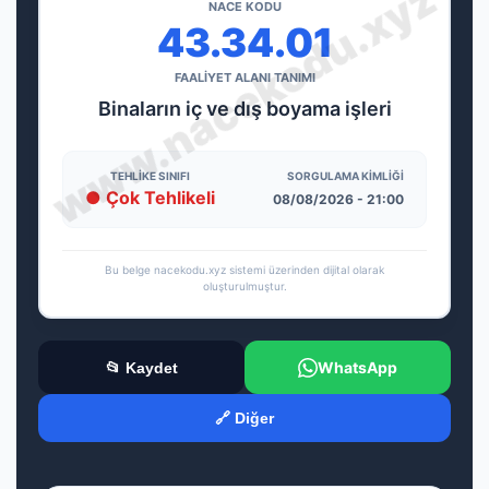
NACE KODU
43.34.01
FAALİYET ALANI TANIMI
Binaların iç ve dış boyama işleri
TEHLIKE SINIFI
SORGULAMA KIMLIĞI
● Çok Tehlikeli
08/08/2026 - 21:00
Bu belge nacekodu.xyz sistemi üzerinden dijital olarak
oluşturulmuştur.
WhatsApp
📂 Kaydet
🔗 Diğer