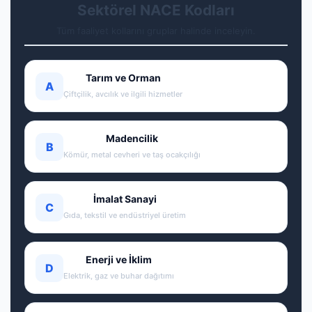
Sektörel NACE Kodları
Tüm faaliyet kollarını gruplar halinde inceleyin.
Tarım ve Orman
A
Çiftçilik, avcılık ve ilgili hizmetler
Madencilik
B
Kömür, metal cevheri ve taş ocakçılığı
İmalat Sanayi
C
Gıda, tekstil ve endüstriyel üretim
Enerji ve İklim
D
Elektrik, gaz ve buhar dağıtımı