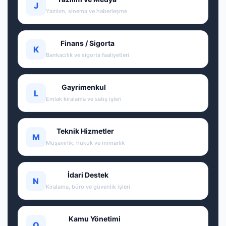
J
Yazılım, sinema ve haberleşme
Finans / Sigorta
K
Bankacılık ve sigorta faaliyetleri
Gayrimenkul
L
Emlak kiralama ve satış işleri
Teknik Hizmetler
M
Müşavirlik, hukuk ve mimarlık
İdari Destek
N
Kiralama, büro ve güvenlik işleri
Kamu Yönetimi
O