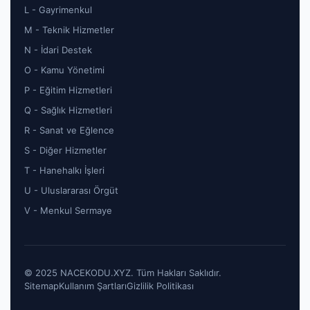
L - Gayrimenkul
M - Teknik Hizmetler
N - İdari Destek
O - Kamu Yönetimi
P - Eğitim Hizmetleri
Q - Sağlık Hizmetleri
R - Sanat ve Eğlence
S - Diğer Hizmetler
T - Hanehalkı İşleri
U - Uluslararası Örgüt
V - Menkul Sermaye
© 2025 NACEKODU.XYZ. Tüm Hakları Saklıdır.
Sitemap
Kullanım Şartları
Gizlilik Politikası