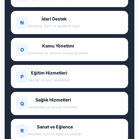
İdari Destek
N
Kiralama, büro ve güvenlik işleri
Kamu Yönetimi
O
Savunma ve zorunlu sosyal güvenlik
Eğitim Hizmetleri
P
Okullar ve kurs faaliyetleri
Sağlık Hizmetleri
Q
Hastaneler ve sosyal hizmetler
Sanat ve Eğlence
R
Müzeler, spor ve eğlence parkları