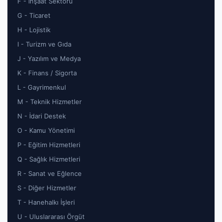
F - İnşaat Sektörü
G - Ticaret
H - Lojistik
I - Turizm ve Gıda
J - Yazılım ve Medya
K - Finans / Sigorta
L - Gayrimenkul
M - Teknik Hizmetler
N - İdari Destek
O - Kamu Yönetimi
P - Eğitim Hizmetleri
Q - Sağlık Hizmetleri
R - Sanat ve Eğlence
S - Diğer Hizmetler
T - Hanehalkı İşleri
U - Uluslararası Örgüt