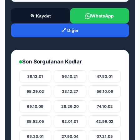
WhatsApp
📂 Kaydet
🔗 Diğer
Son Sorgulanan Kodlar
38.12.01
56.10.21
47.53.01
95.29.02
33.12.27
56.10.06
69.10.09
28.29.20
74.10.02
85.52.05
62.01.01
42.99.02
65.20.01
27.90.04
07.21.05