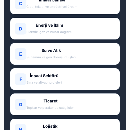
C
Gıda, tekstil ve endüstriyel üretim
Enerji ve İklim
D
Elektrik, gaz ve buhar dağıtımı
Su ve Atık
E
Su temini ve geri dönüşüm işleri
İnşaat Sektörü
F
Bina ve altyapı projeleri
Ticaret
G
Toptan ve perakende satış işleri
Lojistik
H