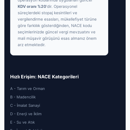
operasyon kodlarında uygulanan güncel
KDV oranı %20
'dir. Operasyonel
süreçlerdeki stopaj kesintileri ve
vergilendirme esasları, mükellefiyet türüne
göre farklılık gösterdiğinden, NACE kodu
seçimlerinizde güncel vergi mevzuatını ve
mali müşavir görüşünü esas almanız önem
arz etmektedir.
Hızlı Erişim: NACE Kategorileri
A - Tarım ve Orman
B - Madencilik
C - İmalat Sanayi
D - Enerji ve İklim
E - Su ve Atık