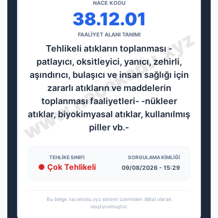
NACE KODU
38.12.01
FAALİYET ALANI TANIMI
Tehlikeli atıkların toplanması -
patlayıcı, oksitleyici, yanıcı, zehirli,
aşındırıcı, bulaşıcı ve insan sağlığı için
zararlı atıkların ve maddelerin
toplanması faaliyetleri- -nükleer
atıklar, biyokimyasal atıklar, kullanılmış
piller vb.-
TEHLIKE SINIFI
SORGULAMA KIMLIĞI
● Çok Tehlikeli
09/08/2026 - 15:29
Bu belge nacekodu.xyz sistemi üzerinden dijital olarak
oluşturulmuştur.