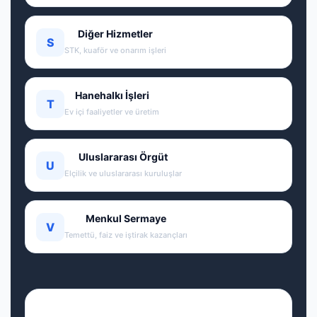
Diğer Hizmetler
S
STK, kuaför ve onarım işleri
Hanehalkı İşleri
T
Ev içi faaliyetler ve üretim
Uluslararası Örgüt
U
Elçilik ve uluslararası kuruluşlar
Menkul Sermaye
V
Temettü, faiz ve iştirak kazançları