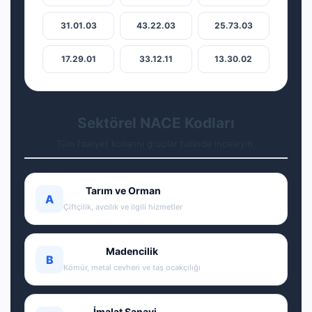
31.01.03
43.22.03
25.73.03
17.29.01
33.12.11
13.30.02
Sektörel NACE Kodları
Tüm faaliyet kollarını gruplar halinde inceleyin.
Tarım ve Orman
A
Çiftçilik, avcılık ve ilgili hizmetler
Madencilik
B
Kömür, metal cevheri ve taş ocakçılığı
İmalat Sanayi