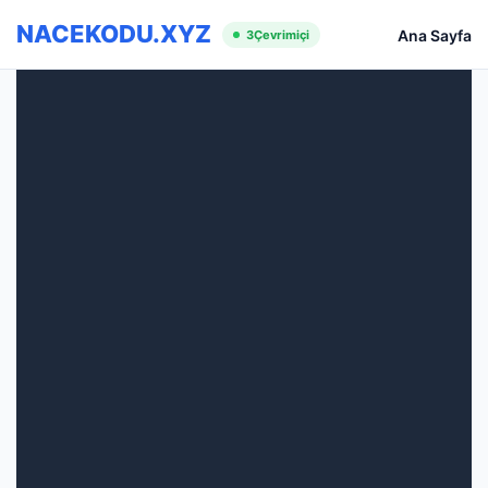
NACEKODU.XYZ
Ana Sayfa
3
Çevrimiçi