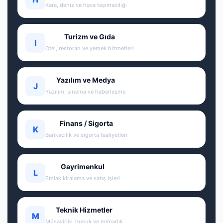
Kara, deniz ve hava taşımacılığı
Turizm ve Gıda
I
Otel, restoran ve yemek hizmetleri
Yazılım ve Medya
J
Yazılım, sinema ve haberleşme
Finans / Sigorta
K
Bankacılık ve sigorta faaliyetleri
Gayrimenkul
L
Emlak kiralama ve satış işleri
Teknik Hizmetler
M
Müşavirlik, hukuk ve mimarlık