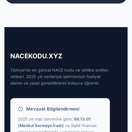
NACEKODU.XYZ
Türkiye'nin en güncel NACE kodu ve tehlike sınıfları
rehberi. 2025 yılı verileriyle işletmenizin faaliyet
alanını ve yasal gerekliliklerini kolayca öğrenin.
Mevzuat Bilgilendirmesi
2025 yılı mali takvimine göre;
66.13.01
(Menkul Sermaye İradı)
ve ilişkili finansal