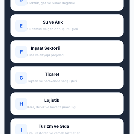
Elektrik, gaz ve buhar dağıtımı
Su ve Atık
E
Su temini ve geri dönüşüm işleri
İnşaat Sektörü
F
Bina ve altyapı projeleri
Ticaret
G
Toptan ve perakende satış işleri
Lojistik
H
Kara, deniz ve hava taşımacılığı
Turizm ve Gıda
I
Otel, restoran ve yemek hizmetleri