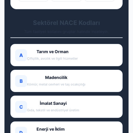
Sektörel NACE Kodları
Tüm faaliyet kollarını gruplar halinde inceleyin.
Tarım ve Orman
A
Çiftçilik, avcılık ve ilgili hizmetler
Madencilik
B
Kömür, metal cevheri ve taş ocakçılığı
İmalat Sanayi
C
Gıda, tekstil ve endüstriyel üretim
Enerji ve İklim
D