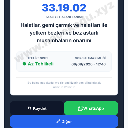
33.19.02
FAALİYET ALANI TANIMI
Halatlar, gemi çarmık ve halatları ile
yelken bezleri ve bez astarlı
muşambaların onarımı
TEHLIKE SINIFI
SORGULAMA KIMLIĞI
● Az Tehlikeli
06/08/2026 - 12:46
Bu belge nacekodu.xyz sistemi üzerinden dijital olarak
oluşturulmuştur.
WhatsApp
📂 Kaydet
🔗 Diğer