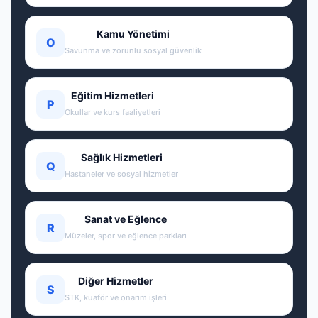
Kamu Yönetimi
O
Savunma ve zorunlu sosyal güvenlik
Eğitim Hizmetleri
P
Okullar ve kurs faaliyetleri
Sağlık Hizmetleri
Q
Hastaneler ve sosyal hizmetler
Sanat ve Eğlence
R
Müzeler, spor ve eğlence parkları
Diğer Hizmetler
S
STK, kuaför ve onarım işleri