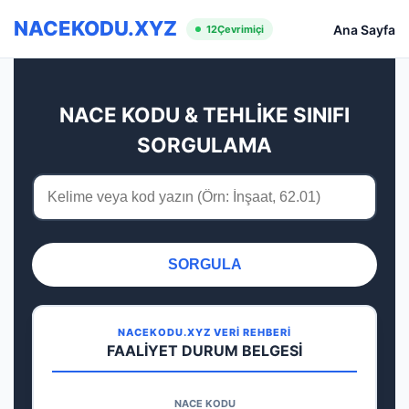
NACEKODU.XYZ
Ana Sayfa
12
Çevrimiçi
NACE KODU & TEHLİKE SINIFI
SORGULAMA
SORGULA
NACEKODU.XYZ VERİ REHBERİ
FAALİYET DURUM BELGESİ
NACE KODU