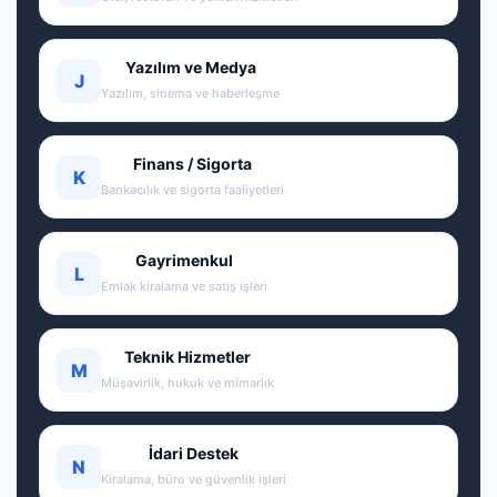
Yazılım ve Medya
J
Yazılım, sinema ve haberleşme
Finans / Sigorta
K
Bankacılık ve sigorta faaliyetleri
Gayrimenkul
L
Emlak kiralama ve satış işleri
Teknik Hizmetler
M
Müşavirlik, hukuk ve mimarlık
İdari Destek
N
Kiralama, büro ve güvenlik işleri