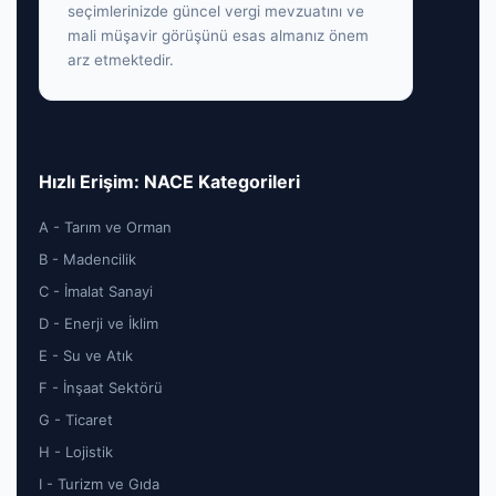
seçimlerinizde güncel vergi mevzuatını ve
mali müşavir görüşünü esas almanız önem
arz etmektedir.
Hızlı Erişim: NACE Kategorileri
A - Tarım ve Orman
B - Madencilik
C - İmalat Sanayi
D - Enerji ve İklim
E - Su ve Atık
F - İnşaat Sektörü
G - Ticaret
H - Lojistik
I - Turizm ve Gıda