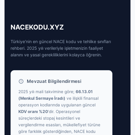
NACEKODU.XYZ
Türkiye'nin en güncel NACE kodu ve tehlike sınıfları
rehberi. 2025 yılı verileriyle işletmenizin faaliyet
alanını ve yasal gerekliliklerini kolayca öğrenin.
Mevzuat Bilgilendirmesi
2025 yılı mali takvimine göre;
66.13.01
(Menkul Sermaye İradı)
ve ilişkili finansal
operasyon kodlarında uygulanan güncel
KDV oranı %20
'dir. Operasyonel
süreçlerdeki stopaj kesintileri ve
vergilendirme esasları, mükellefiyet türüne
göre farklılık gösterdiğinden, NACE kodu