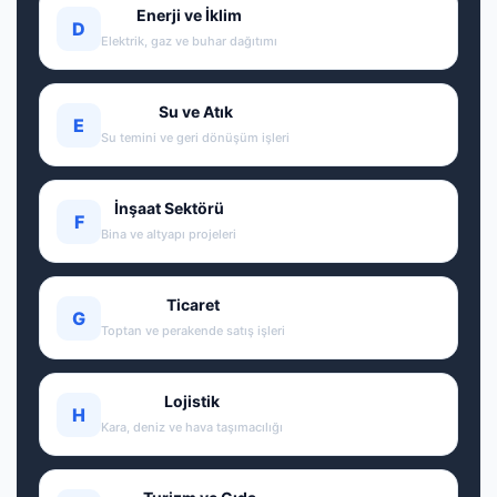
Enerji ve İklim
D
Elektrik, gaz ve buhar dağıtımı
Su ve Atık
E
Su temini ve geri dönüşüm işleri
İnşaat Sektörü
F
Bina ve altyapı projeleri
Ticaret
G
Toptan ve perakende satış işleri
Lojistik
H
Kara, deniz ve hava taşımacılığı