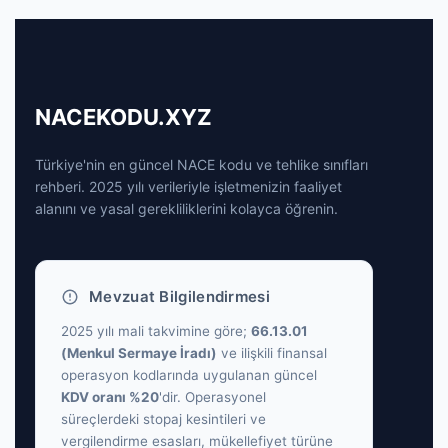
NACEKODU.XYZ
Türkiye'nin en güncel NACE kodu ve tehlike sınıfları
rehberi. 2025 yılı verileriyle işletmenizin faaliyet
alanını ve yasal gerekliliklerini kolayca öğrenin.
Mevzuat Bilgilendirmesi
2025 yılı mali takvimine göre;
66.13.01
(Menkul Sermaye İradı)
ve ilişkili finansal
operasyon kodlarında uygulanan güncel
KDV oranı %20
'dir. Operasyonel
süreçlerdeki stopaj kesintileri ve
vergilendirme esasları, mükellefiyet türüne