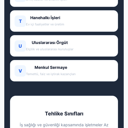
Hanehalkı İşleri
T
Ev içi faaliyetler ve üretim
Uluslararası Örgüt
U
Elçilik ve uluslararası kuruluşlar
Menkul Sermaye
V
Temettü, faiz ve iştirak kazançları
Tehlike Sınıfları
İş sağlığı ve güvenliği kapsamında işletmeler Az