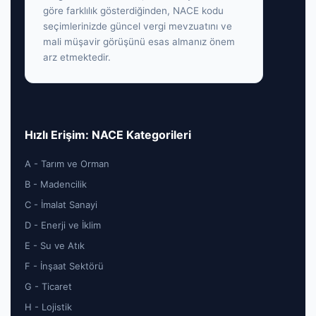
göre farklılık gösterdiğinden, NACE kodu
seçimlerinizde güncel vergi mevzuatını ve
mali müşavir görüşünü esas almanız önem
arz etmektedir.
Hızlı Erişim: NACE Kategorileri
A - Tarım ve Orman
B - Madencilik
C - İmalat Sanayi
D - Enerji ve İklim
E - Su ve Atık
F - İnşaat Sektörü
G - Ticaret
H - Lojistik