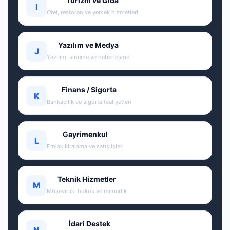
Turizm ve Gıda
I
Otel, restoran ve yemek hizmetleri
Yazılım ve Medya
J
Yazılım, sinema ve haberleşme
Finans / Sigorta
K
Bankacılık ve sigorta faaliyetleri
Gayrimenkul
L
Emlak kiralama ve satış işleri
Teknik Hizmetler
M
Müşavirlik, hukuk ve mimarlık
İdari Destek
N