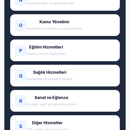
Kiralama, büro ve güvenlik işleri
Kamu Yönetimi
O
Savunma ve zorunlu sosyal güvenlik
Eğitim Hizmetleri
P
Okullar ve kurs faaliyetleri
Sağlık Hizmetleri
Q
Hastaneler ve sosyal hizmetler
Sanat ve Eğlence
R
Müzeler, spor ve eğlence parkları
Diğer Hizmetler
S
STK, kuaför ve onarım işleri