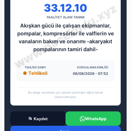
33.12.10
FAALİYET ALANI TANIMI
Akışkan gücü ile çalışan ekipmanlar,
pompalar, kompresörler ile valflerin ve
vanaların bakım ve onarımı -akaryakıt
pompalarının tamiri dahil-
TEHLIKE SINIFI
SORGULAMA KIMLIĞI
● Tehlikeli
06/08/2026 - 07:52
Bu belge nacekodu.xyz sistemi üzerinden dijital olarak
oluşturulmuştur.
WhatsApp
📂 Kaydet