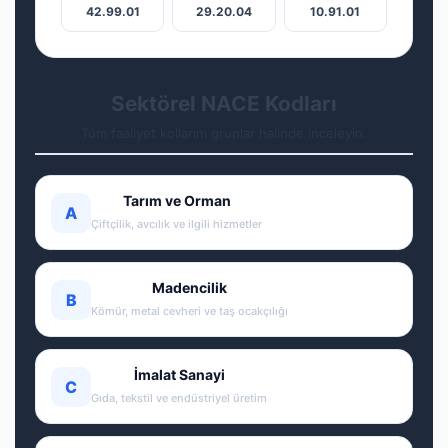
42.99.01
29.20.04
10.91.01
Sektörel NACE Kodları
Tüm faaliyet kollarını gruplar halinde inceleyin.
Tarım ve Orman
A
Çiftçilik, avcılık ve ilgili hizmetler
Madencilik
B
Kömür, metal cevheri ve taş ocakçılığı
İmalat Sanayi
C
Gıda, tekstil ve endüstriyel üretim