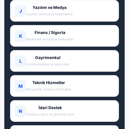
Yazılım ve Medya
J
Yazılım, sinema ve haberleşme
Finans / Sigorta
K
Bankacılık ve sigorta faaliyetleri
Gayrimenkul
L
Emlak kiralama ve satış işleri
Teknik Hizmetler
M
Müşavirlik, hukuk ve mimarlık
İdari Destek
N
Kiralama, büro ve güvenlik işleri