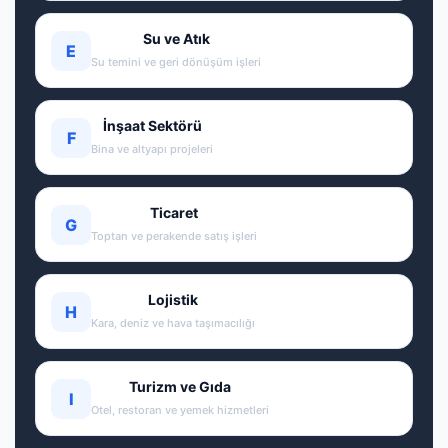
Su ve Atık
E
Su temini ve geri dönüşüm işleri
İnşaat Sektörü
F
Bina ve altyapı projeleri
Ticaret
G
Toptan ve perakende satış işleri
Lojistik
H
Kara, deniz ve hava taşımacılığı
Turizm ve Gıda
I
Otel, restoran ve yemek hizmetleri