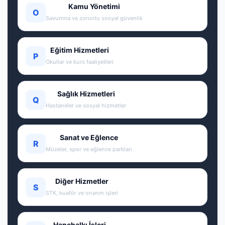
Kamu Yönetimi
O
Savunma ve zorunlu sosyal güvenlik
Eğitim Hizmetleri
P
Okullar ve kurs faaliyetleri
Sağlık Hizmetleri
Q
Hastaneler ve sosyal hizmetler
Sanat ve Eğlence
R
Müzeler, spor ve eğlence parkları
Diğer Hizmetler
S
STK, kuaför ve onarım işleri
Hanehalkı İşleri