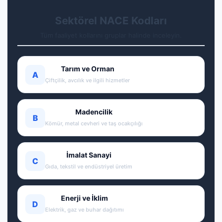
Sektörel NACE Kodları
Tüm faaliyet kollarını gruplar halinde inceleyin.
Tarım ve Orman
A
Çiftçilik, avcılık ve ilgili hizmetler
Madencilik
B
Kömür, metal cevheri ve taş ocakçılığı
İmalat Sanayi
C
Gıda, tekstil ve endüstriyel üretim
Enerji ve İklim
D
Elektrik, gaz ve buhar dağıtımı