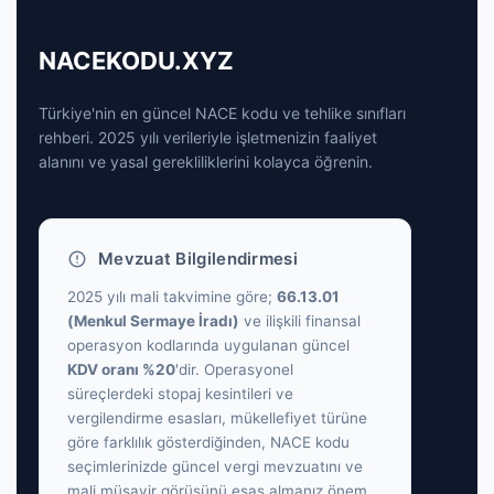
NACEKODU.XYZ
Türkiye'nin en güncel NACE kodu ve tehlike sınıfları
rehberi. 2025 yılı verileriyle işletmenizin faaliyet
alanını ve yasal gerekliliklerini kolayca öğrenin.
Mevzuat Bilgilendirmesi
2025 yılı mali takvimine göre;
66.13.01
(Menkul Sermaye İradı)
ve ilişkili finansal
operasyon kodlarında uygulanan güncel
KDV oranı %20
'dir. Operasyonel
süreçlerdeki stopaj kesintileri ve
vergilendirme esasları, mükellefiyet türüne
göre farklılık gösterdiğinden, NACE kodu
seçimlerinizde güncel vergi mevzuatını ve
mali müşavir görüşünü esas almanız önem