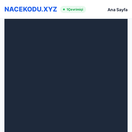
NACEKODU.XYZ
Ana Sayfa
1
Çevrimiçi