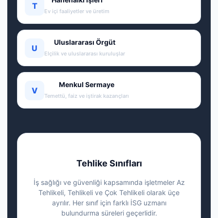
T
Ev içi faaliyetler ve üretim
Uluslararası Örgüt
U
Elçilik ve uluslararası kuruluşlar
Menkul Sermaye
V
Temettü, faiz ve iştirak kazançları
Tehlike Sınıfları
İş sağlığı ve güvenliği kapsamında işletmeler Az
Tehlikeli, Tehlikeli ve Çok Tehlikeli olarak üçe
ayrılır. Her sınıf için farklı İSG uzmanı
bulundurma süreleri geçerlidir.