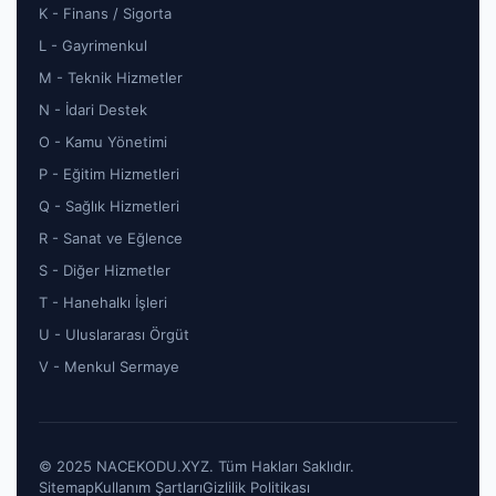
K - Finans / Sigorta
L - Gayrimenkul
M - Teknik Hizmetler
N - İdari Destek
O - Kamu Yönetimi
P - Eğitim Hizmetleri
Q - Sağlık Hizmetleri
R - Sanat ve Eğlence
S - Diğer Hizmetler
T - Hanehalkı İşleri
U - Uluslararası Örgüt
V - Menkul Sermaye
© 2025 NACEKODU.XYZ. Tüm Hakları Saklıdır.
Sitemap
Kullanım Şartları
Gizlilik Politikası