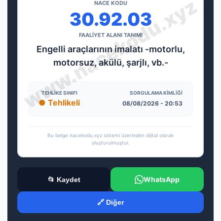
NACE KODU
30.92.03
FAALİYET ALANI TANIMI
Engelli araçlarının imalatı -motorlu,
motorsuz, akülü, şarjlı, vb.-
TEHLIKE SINIFI
SORGULAMA KIMLIĞI
● Tehlikeli
08/08/2026 - 20:53
Bu belge nacekodu.xyz sistemi üzerinden dijital olarak
oluşturulmuştur.
WhatsApp
📂 Kaydet
🔗 Diğer