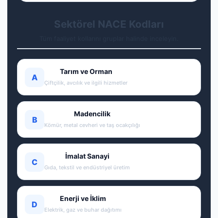
Sektörel NACE Kodları
Tüm faaliyet kollarını gruplar halinde inceleyin.
Tarım ve Orman
A
Çiftçilik, avcılık ve ilgili hizmetler
Madencilik
B
Kömür, metal cevheri ve taş ocakçılığı
İmalat Sanayi
C
Gıda, tekstil ve endüstriyel üretim
Enerji ve İklim
D
Elektrik, gaz ve buhar dağıtımı