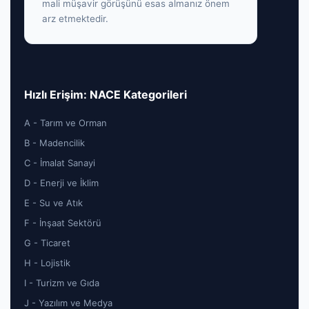
mali müşavir görüşünü esas almanız önem
arz etmektedir.
Hızlı Erişim: NACE Kategorileri
A - Tarım ve Orman
B - Madencilik
C - İmalat Sanayi
D - Enerji ve İklim
E - Su ve Atık
F - İnşaat Sektörü
G - Ticaret
H - Lojistik
I - Turizm ve Gıda
J - Yazılım ve Medya