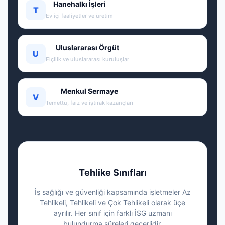
Hanehalkı İşleri
T
Ev içi faaliyetler ve üretim
Uluslararası Örgüt
U
Elçilik ve uluslararası kuruluşlar
Menkul Sermaye
V
Temettü, faiz ve iştirak kazançları
Tehlike Sınıfları
İş sağlığı ve güvenliği kapsamında işletmeler Az
Tehlikeli, Tehlikeli ve Çok Tehlikeli olarak üçe
ayrılır. Her sınıf için farklı İSG uzmanı
bulundurma süreleri geçerlidir.