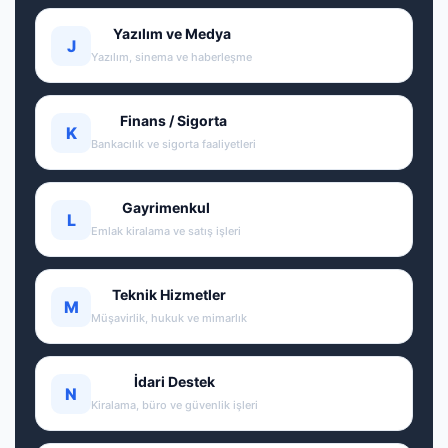
Yazılım ve Medya
J
Yazılım, sinema ve haberleşme
Finans / Sigorta
K
Bankacılık ve sigorta faaliyetleri
Gayrimenkul
L
Emlak kiralama ve satış işleri
Teknik Hizmetler
M
Müşavirlik, hukuk ve mimarlık
İdari Destek
N
Kiralama, büro ve güvenlik işleri