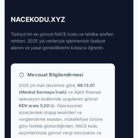
NACEKODU.XYZ
Türkiye'nin en güncel NACE kodu ve tehlike sınıfları
rehberi. 2025 yılı verileriyle işletmenizin faaliyet
alanını ve yasal gerekliliklerini kolayca öğrenin.
Mevzuat Bilgilendirmesi
2025 yılı mali takvimine göre;
66.13.01
(Menkul Sermaye İradı)
ve ilişkili finansal
operasyon kodlarında uygulanan güncel
KDV oranı %20
'dir. Operasyonel
süreçlerdeki stopaj kesintileri ve
vergilendirme esasları, mükellefiyet türüne
göre farklılık gösterdiğinden, NACE kodu
seçimlerinizde güncel vergi mevzuatını ve