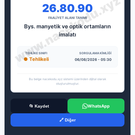
26.80.90
FAALİYET ALANI TANIMI
Bys. manyetik ve optik ortamların
imalatı
TEHLIKE SINIFI
SORGULAMA KIMLIĞI
● Tehlikeli
06/08/2026 - 05:30
Bu belge nacekodu.xyz sistemi üzerinden dijital olarak
oluşturulmuştur.
WhatsApp
📂 Kaydet
🔗 Diğer