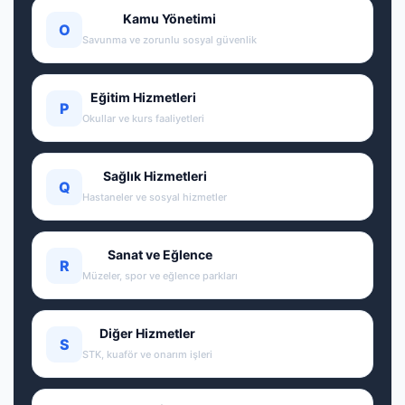
Kamu Yönetimi
O
Savunma ve zorunlu sosyal güvenlik
Eğitim Hizmetleri
P
Okullar ve kurs faaliyetleri
Sağlık Hizmetleri
Q
Hastaneler ve sosyal hizmetler
Sanat ve Eğlence
R
Müzeler, spor ve eğlence parkları
Diğer Hizmetler
S
STK, kuaför ve onarım işleri