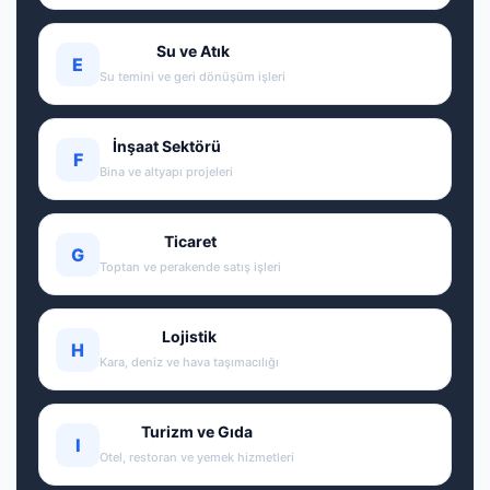
Su ve Atık
E
Su temini ve geri dönüşüm işleri
İnşaat Sektörü
F
Bina ve altyapı projeleri
Ticaret
G
Toptan ve perakende satış işleri
Lojistik
H
Kara, deniz ve hava taşımacılığı
Turizm ve Gıda
I
Otel, restoran ve yemek hizmetleri