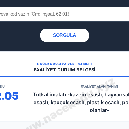
SORGULA
NACEKODU.XYZ VERİ REHBERİ
FAALİYET DURUM BELGESİ
ODU
FAALİYET ALANI TANIMI
2.05
Tutkal imalatı -kazein esaslı, hayvansal
esaslı, kauçuk esaslı, plastik esaslı, po
olanlar-