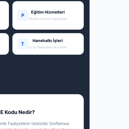
Eğitim Hizmetleri
P
Okullar ve kurs faaliyetleri
Hanehalkı İşleri
T
Ev içi faaliyetler ve üretim
E Kodu Nedir?
ik Faaliyetlerin İstatistiki Sınıflaması