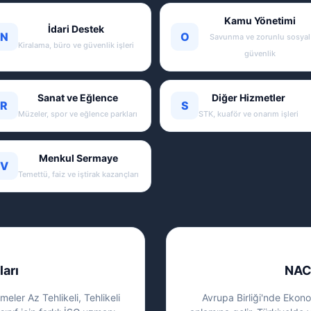
Kamu Yönetimi
İdari Destek
N
O
Savunma ve zorunlu sosyal
Kiralama, büro ve güvenlik işleri
güvenlik
Sanat ve Eğlence
Diğer Hizmetler
R
S
Müzeler, spor ve eğlence parkları
STK, kuaför ve onarım işleri
Menkul Sermaye
V
Temettü, faiz ve iştirak kazançları
ları
NAC
eler Az Tehlikeli, Tehlikeli
Avrupa Birliği'nde Ekonom