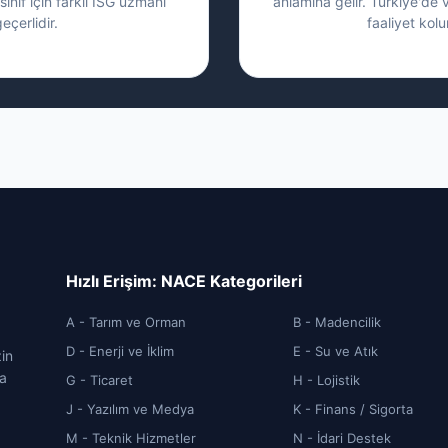
sınıf için farklı İSG uzmanı
anlamına gelir. Türkiye'de 
eçerlidir.
faaliyet kolu
Hızlı Erişim: NACE Kategorileri
A - Tarım ve Orman
B - Madencilik
D - Enerji ve İklim
E - Su ve Atık
zin
ca
G - Ticaret
H - Lojistik
J - Yazılım ve Medya
K - Finans / Sigorta
M - Teknik Hizmetler
N - İdari Destek