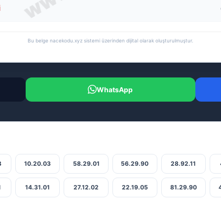
i
Bu belge nacekodu.xyz sistemi üzerinden dijital olarak oluşturulmuştur.
WhatsApp
3
10.20.03
58.29.01
56.29.90
28.92.11
1
14.31.01
27.12.02
22.19.05
81.29.90