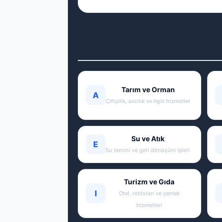
Tarım ve Orman
A
Çiftçilik, avcılık ve ilgili hizmetler
Su ve Atık
E
Su temini ve geri dönüşüm işleri
Turizm ve Gıda
I
Otel, restoran ve yemek
hizmetleri