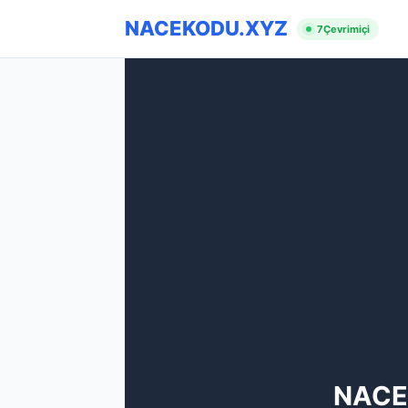
NACEKODU.XYZ
7
Çevrimiçi
NACE