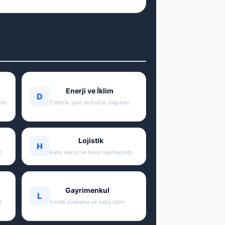
Enerji ve İklim
D
tim
Elektrik, gaz ve buhar dağıtımı
Lojistik
H
i
Kara, deniz ve hava taşımacılığı
Gayrimenkul
L
i
Emlak kiralama ve satış işleri