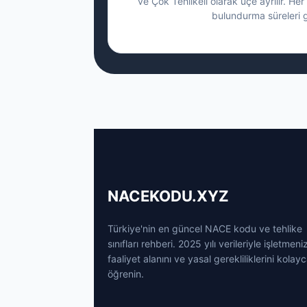
ve Çok Tehlikeli olarak üçe ayrılır. Her 
bulundurma süreleri g
NACEKODU.XYZ
Türkiye'nin en güncel NACE kodu ve tehlike
sınıfları rehberi. 2025 yılı verileriyle işletmeni
faaliyet alanını ve yasal gerekliliklerini kolay
öğrenin.