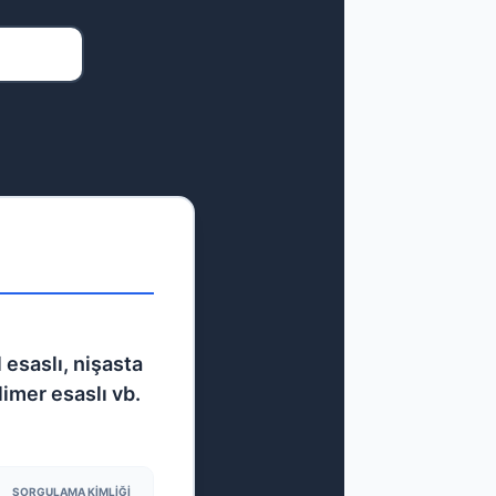
 esaslı, nişasta
limer esaslı vb.
SORGULAMA KIMLIĞI