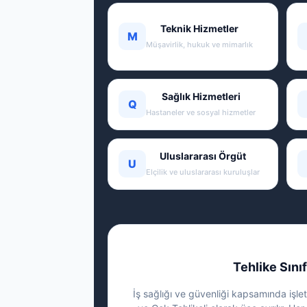
Teknik Hizmetler
M
Müşavirlik, hukuk ve mimarlık
Sağlık Hizmetleri
Q
Hastaneler ve sosyal hizmetler
Uluslararası Örgüt
U
Elçilik ve uluslararası kuruluşlar
Tehlike Sınıf
İş sağlığı ve güvenliği kapsamında işletm