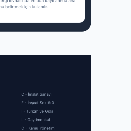
vergi levhasında ve oda kayıtlarında ana
nu belirtmek için kullanılır.
C - İmalat Sanayi
F - İnşaat Sektörü
I - Turizm ve Gıda
L - Gayrimenkul
O - Kamu Yönetimi