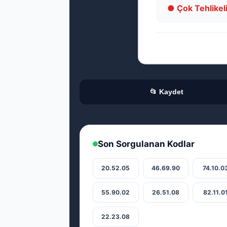
● Çok Tehlikel
📂 Kaydet
Son Sorgulanan Kodlar
20.52.05
46.69.90
74.10.0
55.90.02
26.51.08
82.11.0
22.23.08