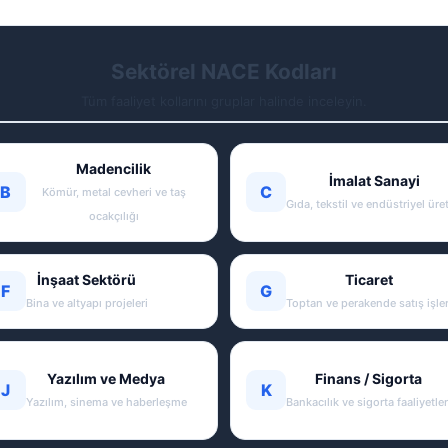
Sektörel NACE Kodları
Tüm faaliyet kollarını gruplar halinde inceleyin.
Madencilik
İmalat Sanayi
B
C
Kömür, metal cevheri ve taş
Gıda, tekstil ve endüstriyel üre
ocakçılığı
İnşaat Sektörü
Ticaret
F
G
Bina ve altyapı projeleri
Toptan ve perakende satış işler
Yazılım ve Medya
Finans / Sigorta
J
K
Yazılım, sinema ve haberleşme
Bankacılık ve sigorta faaliyetler